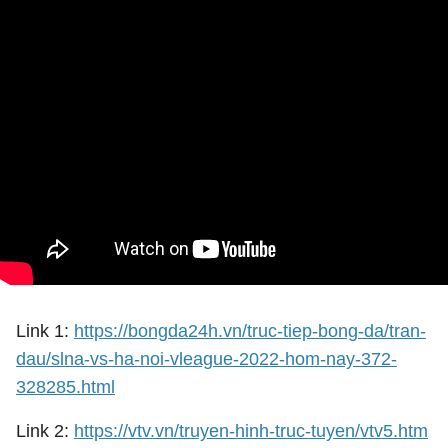
Link 1:
https://bongda24h.vn/truc-tiep-bong-da/tran-
dau/slna-vs-ha-noi-vleague-2022-hom-nay-372-
328285.html
Link 2:
https://vtv.vn/truyen-hinh-truc-tuyen/vtv5.htm