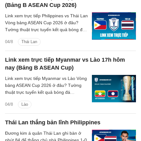
(Bảng B ASEAN Cup 2026)
Link xem trực tiếp Philippines vs Thái Lan
Vòng bảng ASEAN Cup 2026 ở đâu?
Tường thuật trực tuyến kết quả bóng đá
Philippines vs Thái Lan trên kênh phát
04/8
Thái Lan
sóng nào?
Link xem trực tiếp Myanmar vs Lào 17h hôm
nay (Bảng B ASEAN Cup)
Link xem trực tiếp Myanmar vs Lào Vòng
bảng ASEAN Cup 2026 ở đâu? Tường
thuật trực tuyến kết quả bóng đá
Myanmar vs Lào trên kênh phát sóng
04/8
Lào
nào?
Thái Lan thắng bản lĩnh Philippines
Đương kim á quân Thái Lan ghi bàn ở
phút 84 để thắng chủ nhà Philippines 1-0