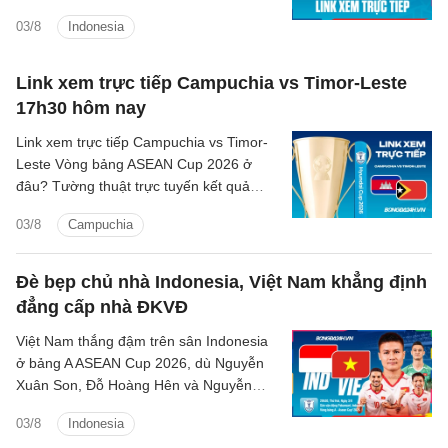
Indonesia vs Việt Nam trên kênh phát
03/8
Indonesia
sóng nào?
Link xem trực tiếp Campuchia vs Timor-Leste
17h30 hôm nay
Link xem trực tiếp Campuchia vs Timor-
Leste Vòng bảng ASEAN Cup 2026 ở
đâu? Tường thuật trực tuyến kết quả
bóng đá Campuchia vs Timor-Leste trên
03/8
Campuchia
kênh phát sóng nào?
Đè bẹp chủ nhà Indonesia, Việt Nam khẳng định
đẳng cấp nhà ĐKVĐ
Việt Nam thắng đậm trên sân Indonesia
ở bảng A ASEAN Cup 2026, dù Nguyễn
Xuân Son, Đỗ Hoàng Hên và Nguyễn
Quang Hải chỉ vào sân trong hiệp hai
03/8
Indonesia