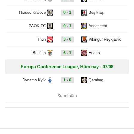
Hradec Kralove
0 - 1
Beşiktaş
PAOK FC
0 - 1
Anderlecht
Thun
3 - 0
Vikingur Reykjavik
Benfica
6 - 1
Hearts
Europa Conference League, Hôm nay - 07/08
Dynamo Kyiv
1 - 0
Qarabag
FC Sheriff
1 - 3
St. Gallen
Xem thêm
Inter Club d'Escaldes
2 - 0
Flora Tallinn
Debrecen
0 - 3
FC Copenhagen
Zalgiris Vilnius
2 - 5
Hajduk Split