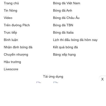
Trang chủ
Bóng đá Việt Nam
Tin Nóng
Bóng đá Anh
Riga FC
1 - 0
Gyori ETO
Video
Bóng đá Châu Âu
IFK Gothenburg
0 - 1
Gent
Trên đường Pitch
Bóng đá TBN
Rakow Czestochowa
0 - 0
Hammarby IF
Trực tiếp
Bóng đá Italia
Bình luận
Lịch thi đấu bóng đá hôm nay
Beitar Jerusalem
1 - 2
Austria Wien
Nhận định bóng đá
Kết quả bóng đá
FC Twente
6 - 0
DAC 1904 Dunajska
Chuyển nhượng
Bảng xếp hạng
Streda
Hậu trường
Hapoel Tel Aviv
2 - 0
GKS Katowice
Livescore
Tải ứng dụng
X
Ajax
3 - 1
Shelbourne
Borac Banja Luka
1 - 0
Maxline Vitebsk
Lugano
2 - 0
NSI Runavik