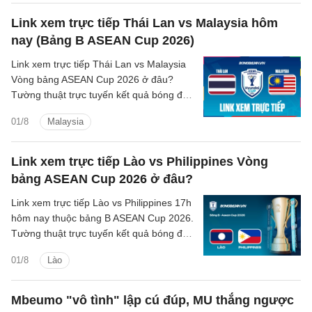
Link xem trực tiếp Thái Lan vs Malaysia hôm
nay (Bảng B ASEAN Cup 2026)
Link xem trực tiếp Thái Lan vs Malaysia
Vòng bảng ASEAN Cup 2026 ở đâu?
Tường thuật trực tuyến kết quả bóng đá
Thái Lan vs Malaysia trên kênh phát
01/8
Malaysia
sóng nào?
Link xem trực tiếp Lào vs Philippines Vòng
bảng ASEAN Cup 2026 ở đâu?
Link xem trực tiếp Lào vs Philippines 17h
hôm nay thuộc bảng B ASEAN Cup 2026.
Tường thuật trực tuyến kết quả bóng đá
Lào vs Philippines trên kênh phát sóng
01/8
Lào
nào?
Mbeumo "vô tình" lập cú đúp, MU thắng ngược