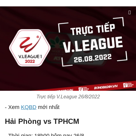
Trực tiếp V.League 26/8/2022
- Xem
KQBD
mới nhất
Hải Phòng vs TPHCM
- Thời gian: 18h00 hôm nay 26/8