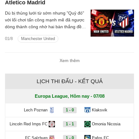
Atletico Madrid
Dù bị thủng lưới từ sớm nhưng "Quỷ đỏ"
với lối chơi tấn công mạnh mẽ đã ngược
dòng thành công nhờ hai bàn thắng đều
do Mbeumo ghi.
01/8
Manchester United
Xem thêm
LỊCH THI ĐẤU - KẾT QUẢ
Europa League, Hôm nay - 07/08
Lech Poznan
1 - 0
Klaksvik
Lincoln Red Imps FC
1 - 1
Omonia Nicosia
FC Salzburg
1 - 0
Pafos FC