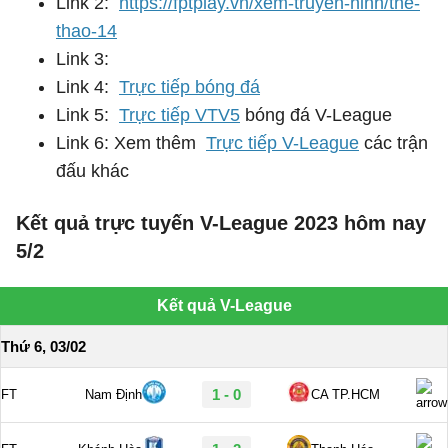
Link 2:
https://fptplay.vn/xem-truyen-hinh/the-
thao-14
Link 3:
Link 4:
Trực tiếp bóng đá
Link 5:
Trực tiếp VTV5
bóng đá V-League
Link 6: Xem thêm
Trực tiếp V-League
các trận
đấu khác
Kết quả trực tuyến V-League 2023 hôm nay
5/2