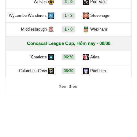
Wolves
3 - 0
Port Vale
Wycombe Wanderers
1 - 2
Stevenage
Middlesbrough
1 - 0
Wrexham
Concacaf League Cup, Hôm nay - 08/08
Charlotte
06:30
Atlas
Columbus Crew
06:30
Pachuca
FC Cincinnati
07:00
Pumas
Xem thêm
Tigres
08:00
Minnesota United
Vancouver Whitecaps
09:30
FC Juarez
Carabao Cup, Hôm nay - 08/08