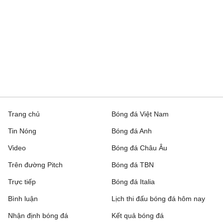
Cambridge United
19:00
Barnet
QPR
20:00
Millwall
AFC Wimbledon
21:00
Newport County
Barnsley
21:00
Wigan Athletic
Bradford City
21:00
Rochdale
Trang chủ
Bóng đá Việt Nam
Bristol Rovers
21:00
Peterborough United
Tin Nóng
Bóng đá Anh
Bromley
21:00
Reading
Video
Bóng đá Châu Âu
Burnley
21:00
Notts County
Trên đường Pitch
Bóng đá TBN
Trực tiếp
Bóng đá Italia
Burton Albion
21:00
Blackburn Rovers
Bình luận
Lịch thi đấu bóng đá hôm nay
Cardiff City
21:00
Swindon Town
Nhận định bóng đá
Kết quả bóng đá