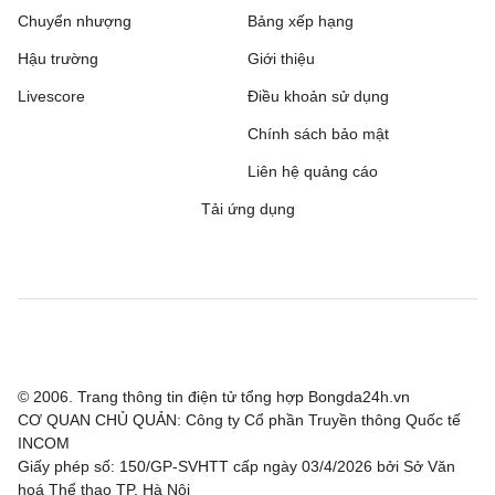
Crewe Alexandra
21:00
Accrington Stanley
Chuyển nhượng
Bảng xếp hạng
Hậu trường
Giới thiệu
Derby County
21:00
Lincoln City
Livescore
Điều khoản sử dụng
Fleetwood Town
21:00
Chesterfield
Chính sách bảo mật
Gillingham
21:00
Luton Town
Liên hệ quảng cáo
Tải ứng dụng
Grimsby Town
21:00
Blackpool
Leicester
21:00
Northampton Town
Leyton Orient
21:00
Oxford United
Preston North End
21:00
Huddersfield
© 2006. Trang thông tin điện tử tổng hợp Bongda24h.vn
Salford City
21:00
Shrewsbury Town
CƠ QUAN CHỦ QUẢN: Công ty Cổ phần Truyền thông Quốc tế
INCOM
Sheffield Wednesday
21:00
Bolton Wanderers
Giấy phép số: 150/GP-SVHTT cấp ngày 03/4/2026 bởi Sở Văn
hoá Thể thao TP. Hà Nội