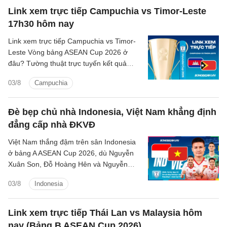
Link xem trực tiếp Campuchia vs Timor-Leste
17h30 hôm nay
Link xem trực tiếp Campuchia vs Timor-
Leste Vòng bảng ASEAN Cup 2026 ở
đâu? Tường thuật trực tuyến kết quả
bóng đá Campuchia vs Timor-Leste trên
03/8
Campuchia
kênh phát sóng nào?
Đè bẹp chủ nhà Indonesia, Việt Nam khẳng định
đẳng cấp nhà ĐKVĐ
Việt Nam thắng đậm trên sân Indonesia
ở bảng A ASEAN Cup 2026, dù Nguyễn
Xuân Son, Đỗ Hoàng Hên và Nguyễn
Quang Hải chỉ vào sân trong hiệp hai
03/8
Indonesia
Link xem trực tiếp Thái Lan vs Malaysia hôm
nay (Bảng B ASEAN Cup 2026)