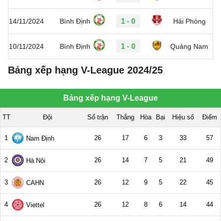
1 - 0
14/11/2024
Bình Định
Hải Phòng
1 - 0
10/11/2024
Bình Định
Quảng Nam
Bảng xếp hạng V-League 2024/25