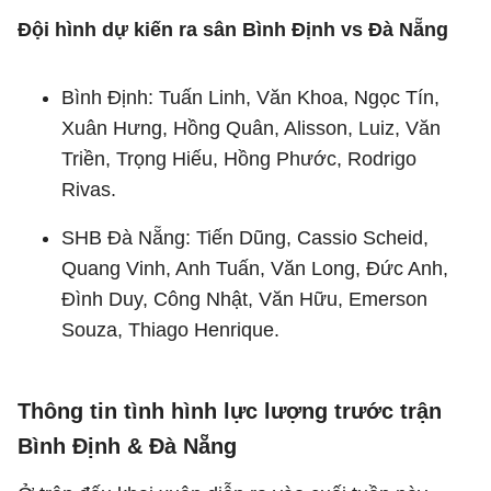
Đội hình dự kiến ra sân Bình Định vs Đà Nẵng
Bình Định: Tuấn Linh, Văn Khoa, Ngọc Tín,
Xuân Hưng, Hồng Quân, Alisson, Luiz, Văn
Triền, Trọng Hiếu, Hồng Phước, Rodrigo
Rivas.
SHB Đà Nẵng: Tiến Dũng, Cassio Scheid,
Quang Vinh, Anh Tuấn, Văn Long, Đức Anh,
Đình Duy, Công Nhật, Văn Hữu, Emerson
Souza, Thiago Henrique.
Thông tin tình hình lực lượng trước trận
Bình Định & Đà Nẵng