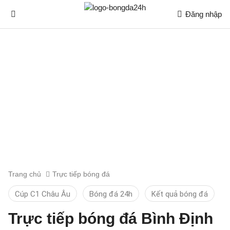
Đăng nhập
Trang chủ
Trực tiếp bóng đá
Cúp C1 Châu Âu
Bóng đá 24h
Kết quả bóng đá
Trực tiếp bóng đá Bình Định