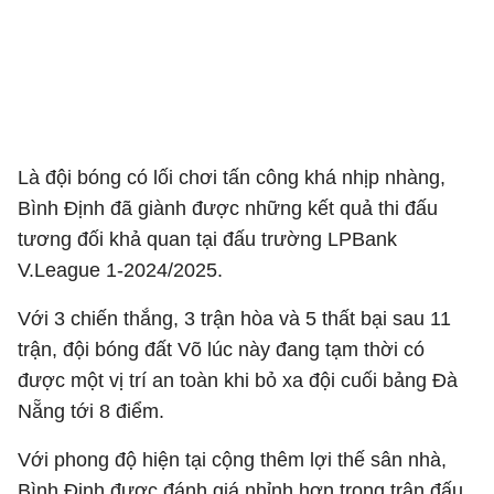
Là đội bóng có lối chơi tấn công khá nhịp nhàng,
Bình Định đã giành được những kết quả thi đấu
tương đối khả quan tại đấu trường LPBank
V.League 1-2024/2025.
Với 3 chiến thắng, 3 trận hòa và 5 thất bại sau 11
trận, đội bóng đất Võ lúc này đang tạm thời có
được một vị trí an toàn khi bỏ xa đội cuối bảng Đà
Nẵng tới 8 điểm.
Với phong độ hiện tại cộng thêm lợi thế sân nhà,
Bình Định được đánh giá nhỉnh hơn trong trận đấu