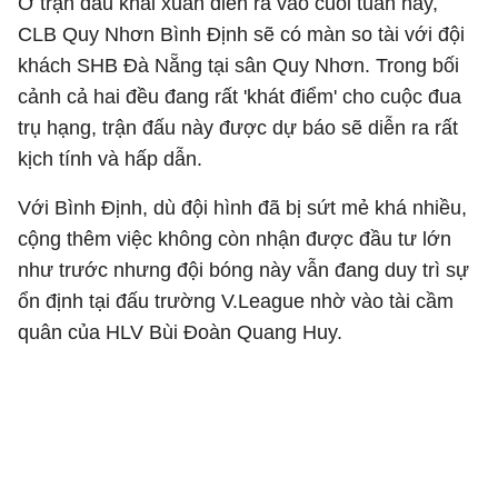
Ở trận đấu khai xuân diễn ra vào cuối tuần này,
CLB Quy Nhơn Bình Định sẽ có màn so tài với đội
khách SHB Đà Nẵng tại sân Quy Nhơn. Trong bối
cảnh cả hai đều đang rất 'khát điểm' cho cuộc đua
trụ hạng, trận đấu này được dự báo sẽ diễn ra rất
kịch tính và hấp dẫn.
Với Bình Định, dù đội hình đã bị sứt mẻ khá nhiều,
cộng thêm việc không còn nhận được đầu tư lớn
như trước nhưng đội bóng này vẫn đang duy trì sự
ổn định tại đấu trường V.League nhờ vào tài cầm
quân của HLV Bùi Đoàn Quang Huy.