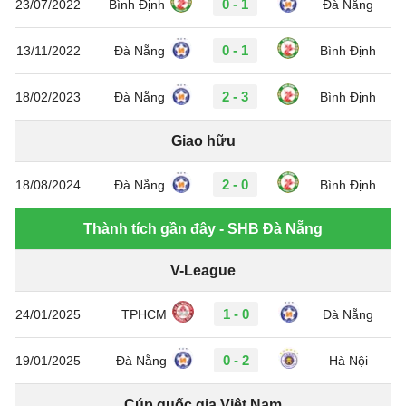
0 - 1
23/07/2022
Bình Định
Đà Nẵng
0 - 1
13/11/2022
Đà Nẵng
Bình Định
2 - 3
18/02/2023
Đà Nẵng
Bình Định
Giao hữu
2 - 0
18/08/2024
Đà Nẵng
Bình Định
Thành tích gần đây - SHB Đà Nẵng
V-League
1 - 0
24/01/2025
TPHCM
Đà Nẵng
0 - 2
19/01/2025
Đà Nẵng
Hà Nội
Cúp quốc gia Việt Nam