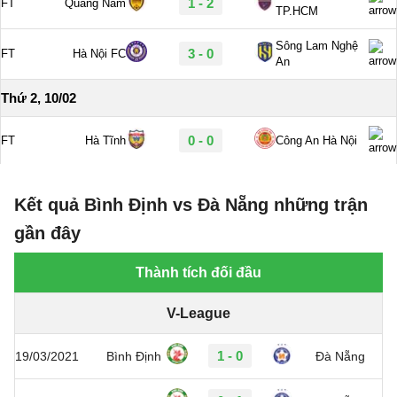
Kết quả Bình Định vs Đà Nẵng những trận
gần đây
Thành tích đối đầu
V-League
1 - 0
19/03/2021
Bình Định
Đà Nẵng