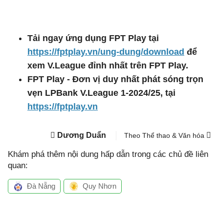
Tải ngay ứng dụng FPT Play tại
https://fptplay.vn/ung-dung/download
để
xem V.League đỉnh nhất trên FPT Play.
FPT Play - Đơn vị duy nhất phát sóng trọn
vẹn LPBank V.League 1-2024/25, tại
https://fptplay.vn
Dương Duẩn
Theo Thể thao & Văn hóa
Khám phá thêm nội dung hấp dẫn trong các chủ đề liên
quan:
Đà Nẵng
Quy Nhơn