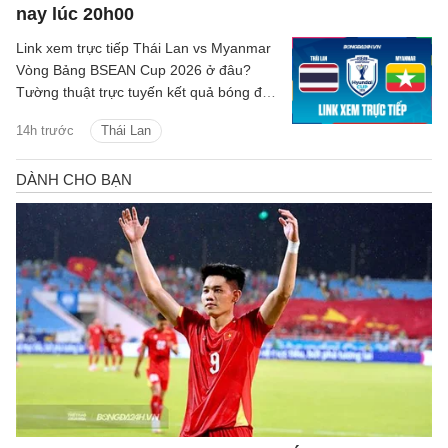
nay lúc 20h00
Link xem trực tiếp Thái Lan vs Myanmar
Vòng Bảng BSEAN Cup 2026 ở đâu?
Tường thuật trực tuyến kết quả bóng đá
Thái Lan vs Myanmar trên kênh phát
14h trước
Thái Lan
sóng nào?