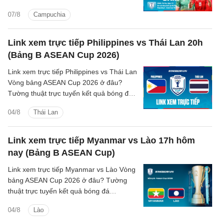
A.
07/8
Campuchia
Link xem trực tiếp Philippines vs Thái Lan 20h
(Bảng B ASEAN Cup 2026)
Link xem trực tiếp Philippines vs Thái Lan
Vòng bảng ASEAN Cup 2026 ở đâu?
Tường thuật trực tuyến kết quả bóng đá
Philippines vs Thái Lan trên kênh phát
04/8
Thái Lan
sóng nào?
Link xem trực tiếp Myanmar vs Lào 17h hôm
nay (Bảng B ASEAN Cup)
Link xem trực tiếp Myanmar vs Lào Vòng
bảng ASEAN Cup 2026 ở đâu? Tường
thuật trực tuyến kết quả bóng đá
Myanmar vs Lào trên kênh phát sóng
04/8
Lào
nào?