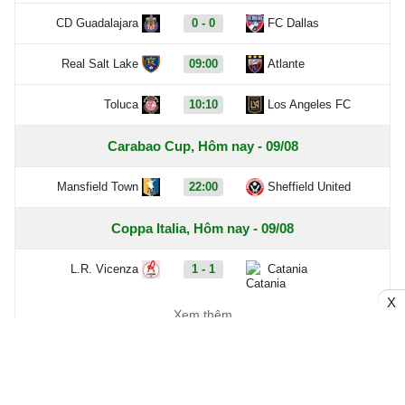
CD Guadalajara
0 - 0
FC Dallas
Real Salt Lake
09:00
Atlante
Toluca
10:10
Los Angeles FC
Carabao Cup, Hôm nay - 09/08
Mansfield Town
22:00
Sheffield United
Coppa Italia, Hôm nay - 09/08
L.R. Vicenza
1 - 1
Catania
X
Ascoli
3 - 1
Potenza
Xem thêm
Ligue 2, Hôm nay - 09/08
Boulogne
0 - 0
Nancy