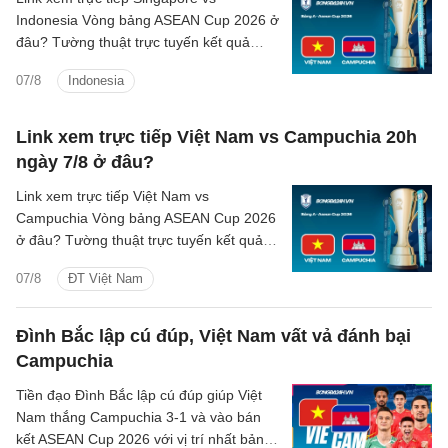
Indonesia Vòng bảng ASEAN Cup 2026 ở
đâu? Tường thuật trực tuyến kết quả
bóng đá Singapore vs Indonesia trên
07/8
Indonesia
kênh phát sóng nào?
Link xem trực tiếp Việt Nam vs Campuchia 20h
ngày 7/8 ở đâu?
Link xem trực tiếp Việt Nam vs
Campuchia Vòng bảng ASEAN Cup 2026
ở đâu? Tường thuật trực tuyến kết quả
bóng đá Việt Nam vs Campuchia trên
07/8
ĐT Việt Nam
kênh phát sóng nào?
Đình Bắc lập cú đúp, Việt Nam vất vả đánh bại
Campuchia
Tiền đạo Đình Bắc lập cú đúp giúp Việt
Nam thắng Campuchia 3-1 và vào bán
kết ASEAN Cup 2026 với vị trí nhất bảng