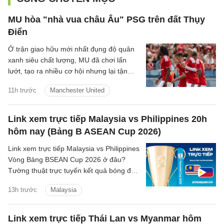
MU hòa "nhà vua châu Âu" PSG trên đất Thụy
Điển
Ở trận giao hữu mới nhất đụng độ quân
xanh siêu chất lượng, MU đã chơi lấn
lướt, tạo ra nhiều cơ hội nhưng lại tận
dụng không tốt nên đành chấp nhận kết
11h trước
Manchester United
quả hòa.
Link xem trực tiếp Malaysia vs Philippines 20h
hôm nay (Bảng B ASEAN Cup 2026)
Link xem trực tiếp Malaysia vs Philippines
Vòng Bảng BSEAN Cup 2026 ở đâu?
Tường thuật trực tuyến kết quả bóng đá
Malaysia vs Philippines trên kênh phát
13h trước
Malaysia
sóng nào?
Link xem trực tiếp Thái Lan vs Myanmar hôm