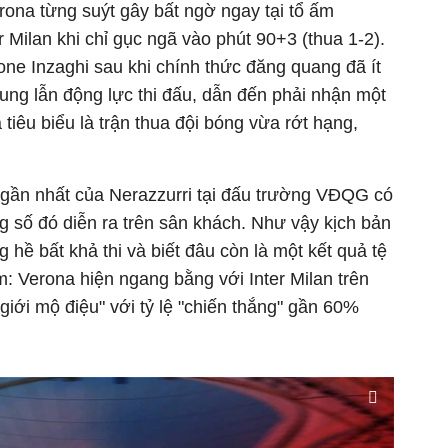
rona từng suýt gây bất ngờ ngay tại tổ ấm
Milan khi chỉ gục ngã vào phút 90+3 (thua 1-2).
ne Inzaghi sau khi chính thức đăng quang đã ít
rung lẫn động lực thi đấu, dẫn đến phải nhận một
tiêu biểu là trận thua đội bóng vừa rớt hạng,
ợi gần nhất của Nerazzurri tại đấu trường VĐQG có
ong số đó diễn ra trên sân khách. Như vậy kịch bản
 hề bất khả thi và biết đâu còn là một kết quả tệ
: Verona hiện ngang bằng với Inter Milan trên
giới mộ điệu" với tỷ lệ "chiến thắng" gần 60%