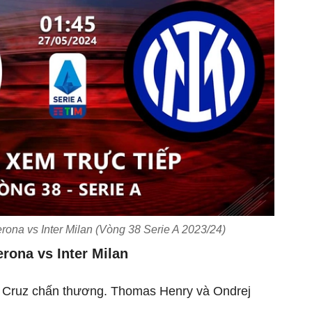
erona vs Inter Milan (Vòng 38 Serie A 2023/24)
rona vs Inter Milan
Cruz chấn thương. Thomas Henry và Ondrej