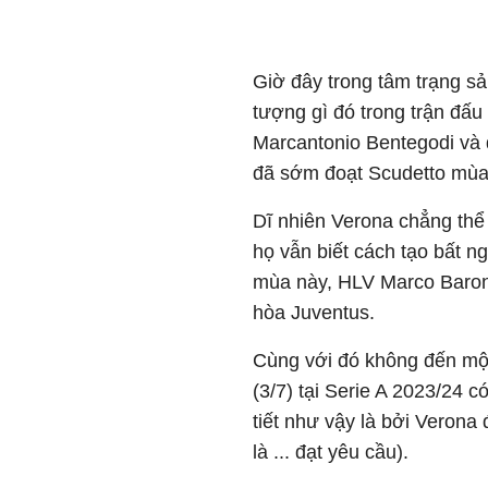
Giờ đây trong tâm trạng s
tượng gì đó trong trận đấu 
Marcantonio Bentegodi và đố
đã sớm đoạt Scudetto mùa
Dĩ nhiên Verona chẳng thể
họ vẫn biết cách tạo bất 
mùa này, HLV Marco Baron
hòa Juventus.
Cùng với đó không đến một
(3/7) tại Serie A 2023/24 c
tiết như vậy là bởi Verona
là ... đạt yêu cầu).