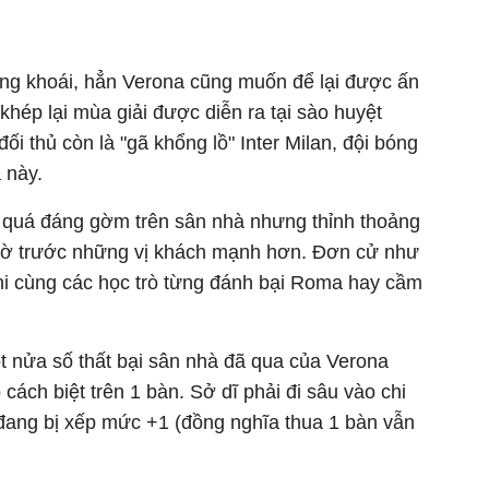
ảng khoái, hẳn Verona cũng muốn để lại được ấn
khép lại mùa giải được diễn ra tại sào huyệt
i thủ còn là "gã khổng lồ" Inter Milan, đội bóng
 này.
 quá đáng gờm trên sân nhà nhưng thỉnh thoảng
ngờ trước những vị khách mạnh hơn. Đơn cử như
i cùng các học trò từng đánh bại Roma hay cầm
 nửa số thất bại sân nhà đã qua của Verona
ó cách biệt trên 1 bàn. Sở dĩ phải đi sâu vào chi
 đang bị xếp mức +1 (đồng nghĩa thua 1 bàn vẫn