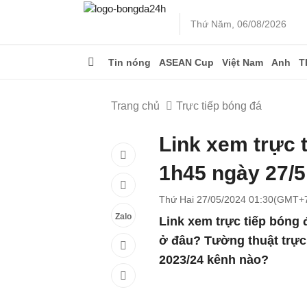
Thứ Năm, 06/08/2026
Tin nóng
ASEAN Cup
Việt Nam
Anh
T
Trang chủ
Trực tiếp bóng đá
Link xem trực t
1h45 ngày 27/5
Thứ Hai 27/05/2024 01:30(GMT+
Zalo
Link xem trực tiếp bóng 
ở đâu? Tường thuật trực 
2023/24 kênh nào?