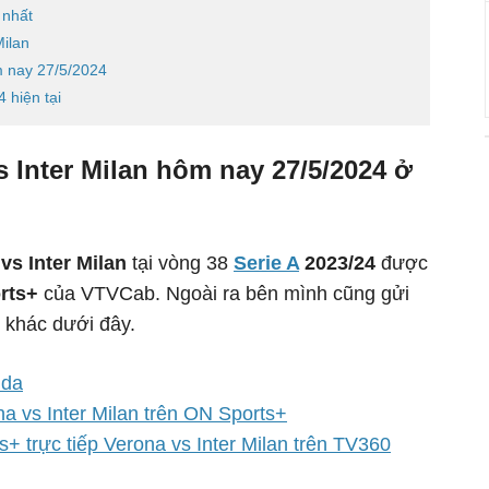
 nhất
Milan
m nay 27/5/2024
 hiện tại
 Inter Milan hôm nay 27/5/2024 ở
vs Inter Milan
tại vòng 38
Serie A
2023/24
được
rts+
của VTVCab. Ngoài ra bên mình cũng gửi
 khác dưới đây.
 da
na vs Inter Milan trên ON Sports+
 trực tiếp Verona vs Inter Milan trên TV360