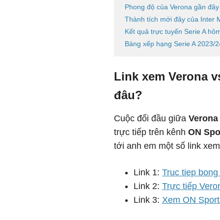
Phong độ của Verona gần đây
Thành tích mới đây của Inter 
Kết quả trực tuyến Serie A hô
Bảng xếp hạng Serie A 2023/24
Link xem Verona vs
đâu?
Cuộc đối đầu giữa
Verona 
trực tiếp trên kênh
ON Spo
tới anh em một số link xem
Link 1:
Truc tiep bong
Link 2:
Trực tiếp Vero
Link 3:
Xem ON Sports+