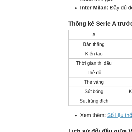
Inter Milan:
Đầy đủ độ
Thống kê Serie A trướ
#
Bàn thắng
Kiến tạo
Thời gian thi đấu
Thẻ đỏ
Thẻ vàng
Sút bóng
K
Sút trúng đích
Xem thêm:
Số liệu th
Lịch sử đối đầu giữa V