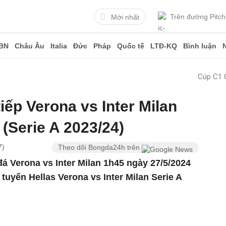
Trên đường Pitch
Mới nhất
BN
Châu Âu
Italia
Đức
Pháp
Quốc tế
LTĐ-KQ
Bình luận
Cúp C1 
iếp Verona vs Inter Milan
 (Serie A 2023/24)
7)
Theo dõi Bongda24h trên
đá Verona vs Inter Milan 1h45 ngày 27/5/2024
tuyến Hellas Verona vs Inter Milan Serie A