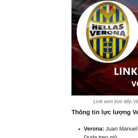
Link xem trực tiếp V
Thông tin lực lượng Ve
Verona:
Juan Manuel 
Duda treo giò.