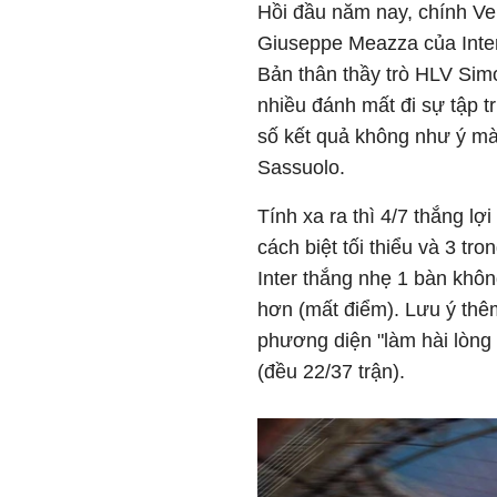
Hồi đầu năm nay, chính Ve
Giuseppe Meazza của Inter 
Bản thân thầy trò HLV Simo
nhiều đánh mất đi sự tập t
số kết quả không như ý mà 
Sassuolo.
Tính xa ra thì 4/7 thắng l
cách biệt tối thiểu và 3 tr
Inter thắng nhẹ 1 bàn không
hơn (mất điểm). Lưu ý thêm
phương diện "làm hài lòng 
(đều 22/37 trận).