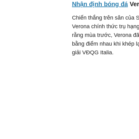
Nhận định bóng đá
Ver
Chiến thắng trên sân của S
Verona chính thức trụ hạng
rằng mùa trước, Verona đã 
bằng điểm nhau khi khép lạ
giải VĐQG Italia.