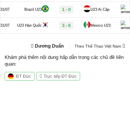
Dương Duẩn
Theo Thể Thao Việt Nam
Khám phá thêm nội dung hấp dẫn trong các chủ đề liên
quan:
ĐT Đức
Trực tiếp ĐT Đức