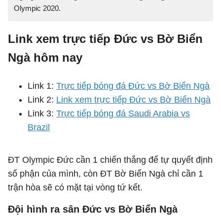
Olympic 2020.
Link xem trực tiếp Đức vs Bờ Biển
Ngà hôm nay
Link 1:
Trực tiếp bóng đá Đức vs Bờ Biển Ngà
Link 2:
Link xem trực tiếp Đức vs Bờ Biển Ngà
Link 3:
Trực tiếp bóng đá Saudi Arabia vs
Brazil
ĐT Olympic Đức cần 1 chiến thắng để tự quyết định
số phận của mình, còn ĐT Bờ Biển Ngà chỉ cần 1
trận hòa sẽ có mặt tại vòng tứ kết.
Đội hình ra sân Đức vs Bờ Biển Ngà