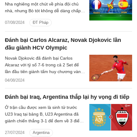
Nha nghiêng một chút về phía đội chủ
nhà, nhưng Bò tót không dễ dàng chấp
nhận thất bại.
07/08/2024
ĐT Pháp
Đánh bại Carlos Alcaraz, Novak Djokovic lần
đầu giành HCV Olympic
Novak Djokovic đã đánh bại Carlos
Alcaraz với tỷ số 7-6 trong cả 2 Set để
lần đầu tiên giành tấm huy chương vàng
Olympic.
04/08/2024
Đánh bại Iraq, Argentina thắp lại hy vọng đi tiếp
Ở trận cầu được xem là sinh tử trước
U23 Iraq tại bảng B, U23 Argentina đã
giành chiến thắng 3-1 để đem về 3 điểm
đầu tiên tại Olympic Paris 2024, qua đó
27/07/2024
Argentina
thắp lại hi vọng vượt qua vòng bảng.