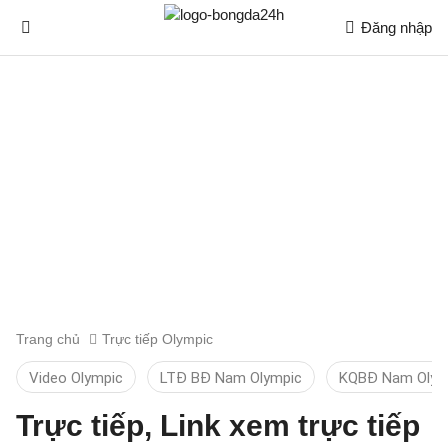
Đăng nhập
Trang chủ
Trực tiếp Olympic
Video Olympic
LTĐ BĐ Nam Olympic
KQBĐ Nam Olym
Trực tiếp, Link xem trực tiếp