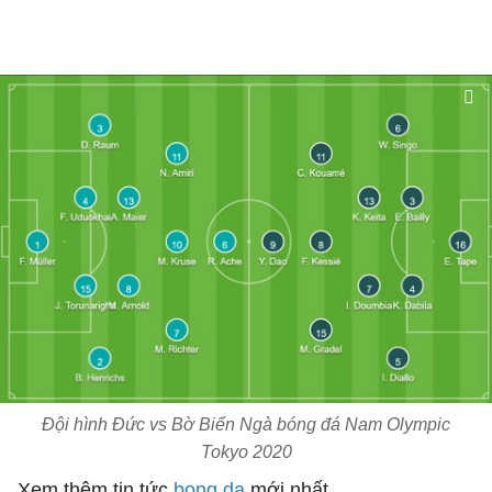
Đội hình Đức vs Bờ Biển Ngà bóng đá Nam Olympic
Tokyo 2020
Xem thêm tin tức
bong da
mới nhất