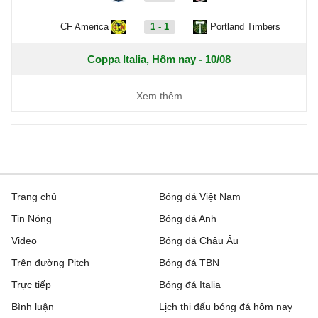
CF America
1 - 1
Portland Timbers
Coppa Italia, Hôm nay - 10/08
S.S. Arezzo
2 - 0
Union Brescia
Xem thêm
Benevento
5 - 3
Ravenna
VĐQG Bồ Đào Nha, Hôm nay - 10/08
FC Porto
2 - 0
Alverca
Trang chủ
Bóng đá Việt Nam
Tin Nóng
Bóng đá Anh
VĐQG Bỉ, Hôm nay - 10/08
Video
Bóng đá Châu Âu
Royal Antwerp
2 - 1
SK Beveren
Trên đường Pitch
Bóng đá TBN
Trực tiếp
VĐQG Argentina, Hôm nay - 10/08
Bóng đá Italia
Bình luận
Lịch thi đấu bóng đá hôm nay
San Lorenzo de
0 - 2
CA Huracan