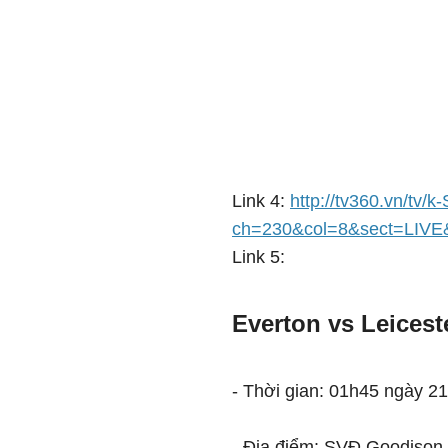
Link 4:
http://tv360.vn/tv/k
ch=230&col=8&sect=LIVE
Link 5:
Everton vs Leicest
- Thời gian: 01h45 ngày 21
- Địa điểm: SVĐ Goodison