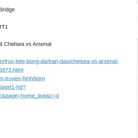
Bridge
RT1
đá Chelsea vs Arsenal
n/truc-tiep-bong-da/tran-dau/chelsea-vs-arsenal-
5872.html
xem-truyen-hinh/kpm
-Sport1-hd?
E&page=home_live&c=0