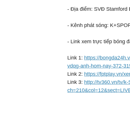
- Địa điểm: SVĐ Stamford 
- Kênh phát sóng: K+SPO
- Link xem trực tiếp bóng 
Link 1:
https://bongda24h.v
vdqg-anh-hom-nay-372-31
Link 2:
https://fptplay.vn/
Link 3:
http://tv360.vn/tv/k
ch=210&col=12&sect=LIV