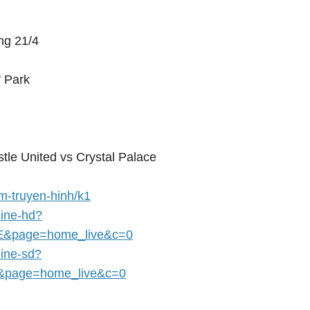
ng 21/4
' Park
tle United vs Crystal Palace
em-truyen-hinh/k1
Cine-hd?
E&page=home_live&c=0
Cine-sd?
&page=home_live&c=0