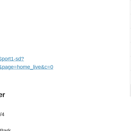
-Sport1-sd?
&page=home_live&c=0
er
/4
 Park