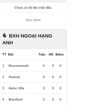
Chưa có dữ liệu trận đấu
Xem thêm
BXH NGOẠI HẠNG
ANH
TT
Đội
Trận
HS
Điểm
1
Bournemouth
0
0
0
2
Arsenal
0
0
0
3
Aston Villa
0
0
0
4
Brentford
0
0
0