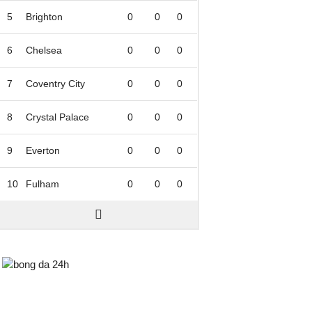
5
Brighton
0
0
0
6
Chelsea
0
0
0
7
Coventry City
0
0
0
8
Crystal Palace
0
0
0
9
Everton
0
0
0
10
Fulham
0
0
0
Bongda24h.vn