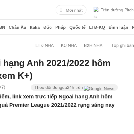
Trên đường Pitch
Mới nhất
BN
Châu Âu
Italia
Đức
Pháp
Quốc tế
LTĐ-KQ
Bình luận
LTĐ NHA
KQ NHA
BXH NHA
Top ghi bà
i hạng Anh 2021/2022 hôm
 xem K+)
+7)
Theo dõi Bongda24h trên
 điểm, link xem trực tiếp Ngoại hạng Anh hôm
 quả Premier League 2021/2022 rạng sáng nay