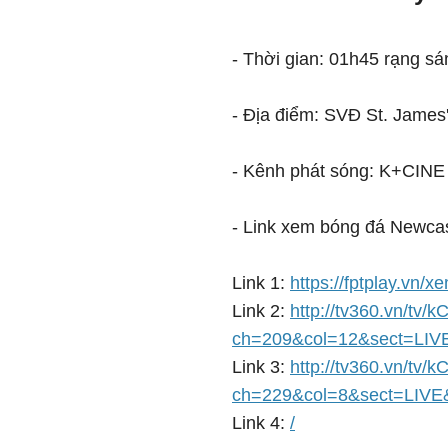
- Thời gian: 01h45 rạng sá
- Địa điểm: SVĐ St. James
- Kênh phát sóng: K+CINE
- Link xem bóng đá Newcas
Link 1:
https://fptplay.vn/x
Link 2:
http://tv360.vn/tv/k
ch=209&col=12&sect=LIV
Link 3:
http://tv360.vn/tv/k
ch=229&col=8&sect=LIVE
Link 4:
/