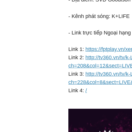
- Kênh phát sóng: K+LIFE
- Link trực tiếp Ngoại hạng
Link 1:
https://fptplay.vn/x
Link 2:
http://tv360.vn/tv/k-
ch=208&col=12&sect=LIV
Link 3:
http://tv360.vn/tv/k-
ch=228&col=8&sect=LIVE
Link 4:
/