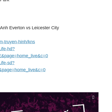
 Anh Everton vs Leicester City
em-truyen-hinh/kns
Life-hd?
E&page=home_live&c=0
Life-sd?
&page=home_live&c=0