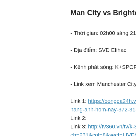
Man City vs Brigh
- Thời gian: 02h00 sáng 21
- Địa điểm: SVĐ Etihad
- Kênh phát sóng: K+SPO
- Link xem Manchester City
Link 1:
https://bongda24h.v
hang-anh-hom-nay-372-31
Link 2:
Link 3:
http://tv360.vn/tv/k
ch=231&col=8&sect=LIVE