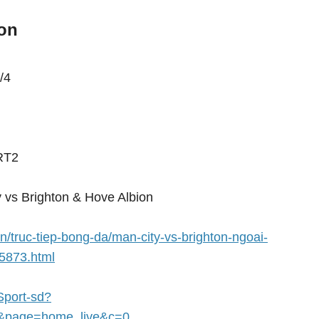
ton
/4
RT2
 vs Brighton & Hove Albion
n/truc-tiep-bong-da/man-city-vs-brighton-ngoai-
5873.html
-Sport-sd?
&page=home_live&c=0