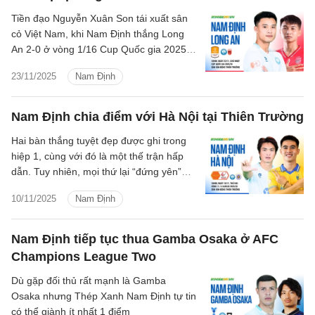
Tiền đạo Nguyễn Xuân Son tái xuất sân
cỏ Việt Nam, khi Nam Định thắng Long
An 2-0 ở vòng 1/16 Cup Quốc gia 2025-
2026, tối 23/11.
23/11/2025
Nam Định
Nam Định chia điểm với Hà Nội tại Thiên Trường
Hai bàn thắng tuyệt đẹp được ghi trong
hiệp 1, cùng với đó là một thế trận hấp
dẫn. Tuy nhiên, mọi thứ lại “đứng yên”
trong phần còn lại của cuộc đối đầu giữa
10/11/2025
Nam Định
Nam Định và Hà Nội FC tại vòng 11
V.League 2025/26.
Nam Định tiếp tục thua Gamba Osaka ở AFC
Champions League Two
Dù gặp đối thủ rất mạnh là Gamba
Osaka nhưng Thép Xanh Nam Định tự tin
có thể giành ít nhất 1 điểm