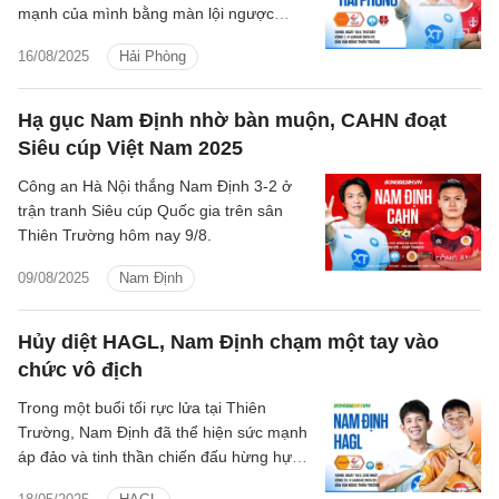
mạnh của mình bằng màn lội ngược
dòng ngay trên sân nhà.
16/08/2025
Hải Phòng
Hạ gục Nam Định nhờ bàn muộn, CAHN đoạt
Siêu cúp Việt Nam 2025
Công an Hà Nội thắng Nam Định 3-2 ở
trận tranh Siêu cúp Quốc gia trên sân
Thiên Trường hôm nay 9/8.
09/08/2025
Nam Định
Hủy diệt HAGL, Nam Định chạm một tay vào
chức vô địch
Trong một buổi tối rực lửa tại Thiên
Trường, Nam Định đã thể hiện sức mạnh
áp đảo và tinh thần chiến đấu hừng hực
khi vùi dập HAGL với tỷ số 6-1, qua đó