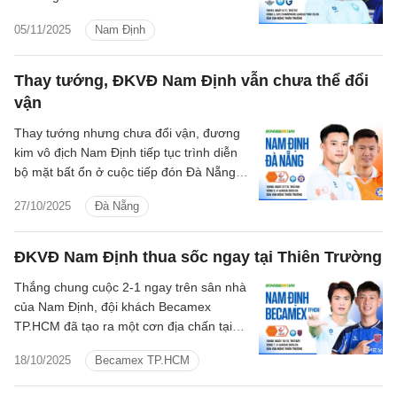
05/11/2025
Nam Định
Thay tướng, ĐKVĐ Nam Định vẫn chưa thể đổi
vận
Thay tướng nhưng chưa đổi vận, đương
kim vô địch Nam Định tiếp tục trình diễn
bộ mặt bất ổn ở cuộc tiếp đón Đà Nẵng
tại vòng 8 V.League 2025/26
27/10/2025
Đà Nẵng
ĐKVĐ Nam Định thua sốc ngay tại Thiên Trường
Thắng chung cuộc 2-1 ngay trên sân nhà
của Nam Định, đội khách Becamex
TP.HCM đã tạo ra một cơn địa chấn tại
Thiên Trường. Nói thế, bởi trước đó giới
18/10/2025
Becamex TP.HCM
chuyên môn đã nhận định nếu giành
được 1 điểm đã là thành công của đội