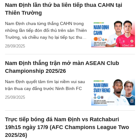
bóng đất Thủ.
Nam Định lần thứ ba liên tiếp thua CAHN tại
Thiên Trường
Nam Định chưa từng thắng CAHN trong
những lần tiếp đón đối thủ trên sân Thiên
Trường, và chiều nay họ lại tiếp tục thua
với tỷ số cách biệt. Một ngày buồn của
28/09/2025
sân Thiên Trường và đội chủ nhà thành
Nam…
Nam Định thắng trận mở màn ASEAN Club
Championship 2025/26
Nam Định quyết tâm tìm lại niềm vui sau
trận thua cay đắng trước Ninh Bình FC
25/09/2025
Trực tiếp bóng đá Nam Định vs Ratchaburi
19h15 ngày 17/9 (AFC Champions League Two
2025/26)