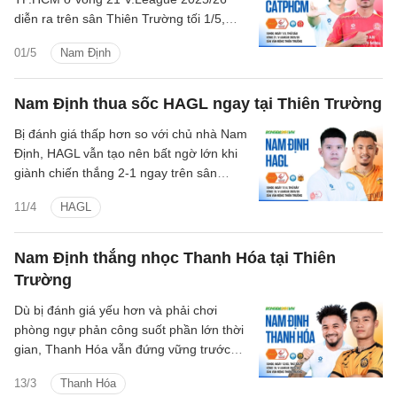
diễn ra trên sân Thiên Trường tối 1/5,
nhưng đây là trận đấu không hề dễ dàng
01/5
Nam Định
của Nam Định.
Nam Định thua sốc HAGL ngay tại Thiên Trường
Bị đánh giá thấp hơn so với chủ nhà Nam
Định, HAGL vẫn tạo nên bất ngờ lớn khi
giành chiến thắng 2-1 ngay trên sân
Thiên Trường. Một kết quả ngoài dự
11/4
HAGL
đoán, phản ánh rõ sự hiệu quả trong lối
chơi của đội bóng phố Núi.
Nam Định thắng nhọc Thanh Hóa tại Thiên
Trường
Dù bị đánh giá yếu hơn và phải chơi
phòng ngự phản công suốt phần lớn thời
gian, Thanh Hóa vẫn đứng vững trước
sức ép của Nam Định đến phút 78. Tuy
13/3
Thanh Hóa
nhiên, bàn thắng muộn của Akolo đã giúp