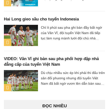
vs Việt Nam (Bảng A ASEAN Cup 2026).
Hai Long gieo sầu cho tuyển Indonesia
Chỉ ít phút sau pha ghi bàn đầy bất ngờ
của Văn Vĩ, đội tuyển Việt Nam đã tiếp
tục làm rung mành lưới đội chủ nhà
Indonesia, với người ghi bàn là tiền vệ
Nguyễn Hai Long.
VIDEO: Văn Vĩ ghi bàn sau pha phối hợp đập nhả
đẳng cấp của tuyển Việt Nam
Dù chịu nhiều sức ép khi phải thi đấu trên
sân đối phương nhưng đội tuyển Việt
Nam đã bất ngờ vươn lên dẫn bàn sau
pha dứt điểm đẳng cấp của hậu vệ Văn
Vĩ.
ĐỌC NHIỀU