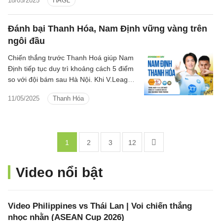
18/05/2025
HAGL
tiến thêm một bước dài trên hành trình
chinh phục ngôi vương V.League
2024/25.
Đánh bại Thanh Hóa, Nam Định vững vàng trên
ngôi đầu
Chiến thắng trước Thanh Hoá giúp Nam
Định tiếp tục duy trì khoảng cách 5 điểm
so với đội bám sau Hà Nội. Khi V.League
2024/25 chỉ còn 4 vòng nữa là khép lại,
11/05/2025
Thanh Hóa
chức vô địch V.League lần thứ 2 liên tiếp
đang ở rất gần đại diện thành Nam.
1
2
3
12
Video nổi bật
Video Philippines vs Thái Lan | Voi chiến thắng
nhọc nhằn (ASEAN Cup 2026)