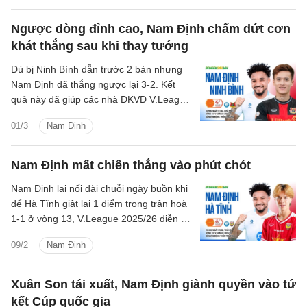
đội chủ sân Thiên Trường giành chiến
thắng 1-0 đầy nhọc nhằn.
Ngược dòng đỉnh cao, Nam Định chấm dứt cơn
khát thắng sau khi thay tướng
Dù bị Ninh Bình dẫn trước 2 bàn nhưng
Nam Định đã thắng ngược lại 3-2. Kết
quả này đã giúp các nhà ĐKVĐ V.League
chấm dứt chuỗi 10 trận không thắng.
01/3
Nam Định
Nam Định mất chiến thắng vào phút chót
Nam Định lại nối dài chuỗi ngày buồn khi
để Hà Tĩnh giật lại 1 điểm trong trận hoà
1-1 ở vòng 13, V.League 2025/26 diễn ra
trên sân Thiên Trường.
09/2
Nam Định
Xuân Son tái xuất, Nam Định giành quyền vào tứ
kết Cúp quốc gia