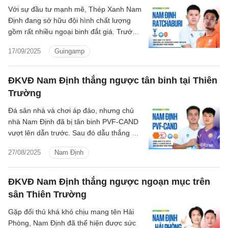
Với sự đầu tư mạnh mẽ, Thép Xanh Nam
Định đang sở hữu đội hình chất lượng
gồm rất nhiều ngoại binh đắt giá. Trước
một Ratchaburi không quá mạnh, thầy trò
17/09/2025
Guingamp
HLV Vũ Hồng Việt hoàn toàn có thể giành
trọn 3 điểm.
ĐKVĐ Nam Định thắng ngược tân binh tại Thiên
Trường
Đá sân nhà và chơi áp đảo, nhưng chủ
nhà Nam Định đã bị tân binh PVF-CAND
vượt lên dẫn trước. Sau đó dẫu thắng 2-
1, nhưng đây là chiến thắng khá nhọc
27/08/2025
Nam Định
nhằn của thầy trò HLV Vũ Hồng Việt.
ĐKVĐ Nam Định thắng ngược ngoạn mục trên
sân Thiên Trường
Gặp đối thủ khá khó chịu mang tên Hải
Phòng, Nam Định đã thể hiện được sức