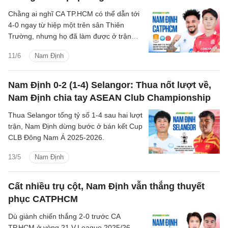
Chằng ai nghĩ CA TP.HCM có thể dẫn tới
4-0 ngay từ hiệp một trên sân Thiên
Trường, nhưng họ đã làm được ở trận
bán kết Cúp QG 2025/26. Sau đó, dẫu
11/6
Nam Định
Nam Định rút ngắn cách biệt còn 2-4,
nhưng CA TP.HCM vẫn có mặt ở chung
kết.
Nam Định 0-2 (1-4) Selangor: Thua nốt lượt về,
Nam Định chia tay ASEAN Club Championship
Thua Selangor tổng tỷ số 1-4 sau hai lượt
trận, Nam Định dừng bước ở bán kết Cup
CLB Đông Nam Á 2025-2026.
13/5
Nam Định
Cất nhiều trụ cột, Nam Định vẫn thắng thuyết
phục CATPHCM
Dù giành chiến thắng 2-0 trước CA
TP.HCM ở vòng 21 V.League 2025/26