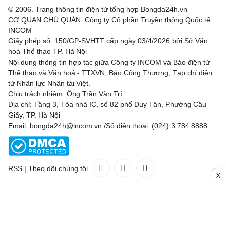
© 2006. Trang thông tin điện tử tổng hợp Bongda24h.vn
CƠ QUAN CHỦ QUẢN: Công ty Cổ phần Truyền thông Quốc tế
INCOM
Giấy phép số: 150/GP-SVHTT cấp ngày 03/4/2026 bởi Sở Văn
hoá Thể thao TP. Hà Nội
Nội dung thông tin hợp tác giữa Công ty INCOM và Báo điện tử
Thể thao và Văn hoá - TTXVN, Báo Công Thương, Tạp chí điện
tử Nhân lực Nhân tài Việt.
Chịu trách nhiệm: Ông Trần Văn Trí
Địa chỉ: Tầng 3, Tòa nhà IC, số 82 phố Duy Tân, Phường Cầu
Giấy, TP. Hà Nội
Email: bongda24h@incom.vn /Số điện thoại: (024) 3.784 8888
RSS
|
Theo dõi chúng tôi
X
Liên hệ
Quảng cáo
(024) 3.784 8888
Toàn bộ bản quyền thuộc
Bongda24h.vn