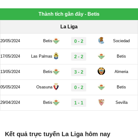
Kết quả trực tuyến La Liga hôm nay