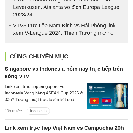
Leverkusen, Atalanta vô địch Europa League
2023/24
VTV5 trực tiếp Nam Định vs Hải Phòng link
xem V-League 2024: Thiên Trường mở hội
CÙNG CHUYÊN MỤC
Singapore vs Indonesia hôm nay trực tiếp trên
sóng VTV
Link xem trực tiếp Singapore vs
Indonesia Vòng bảng ASEAN Cup 2026 ở
đâu? Tường thuật trực tuyến kết quả
bóng đá Singapore vs Indonesia trên
10h trước
Indonesia
kênh phát sóng nào?
Link xem trực tiếp Việt Nam vs Campuchia 20h