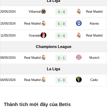
Thành tích mới đây của Betis