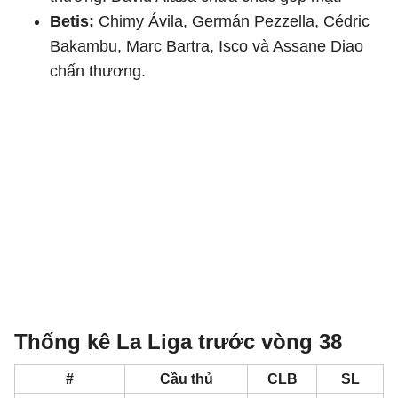
Betis:
Chimy Ávila, Germán Pezzella, Cédric
Bakambu, Marc Bartra, Isco và Assane Diao
chấn thương.
Thống kê La Liga trước vòng 38
#
Cầu thủ
CLB
SL