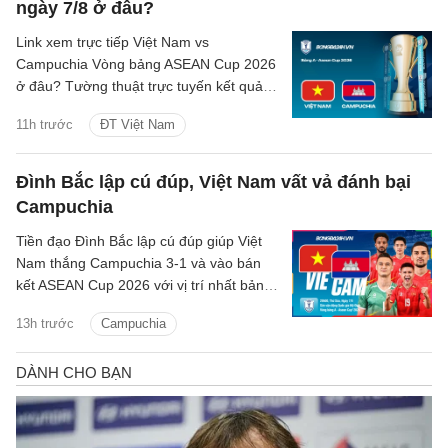
ngày 7/8 ở đâu?
Link xem trực tiếp Việt Nam vs
Campuchia Vòng bảng ASEAN Cup 2026
ở đâu? Tường thuật trực tuyến kết quả
bóng đá Việt Nam vs Campuchia trên
11h trước
ĐT Việt Nam
kênh phát sóng nào?
Đình Bắc lập cú đúp, Việt Nam vất vả đánh bại
Campuchia
Tiền đạo Đình Bắc lập cú đúp giúp Việt
Nam thắng Campuchia 3-1 và vào bán
kết ASEAN Cup 2026 với vị trí nhất bảng
A.
13h trước
Campuchia