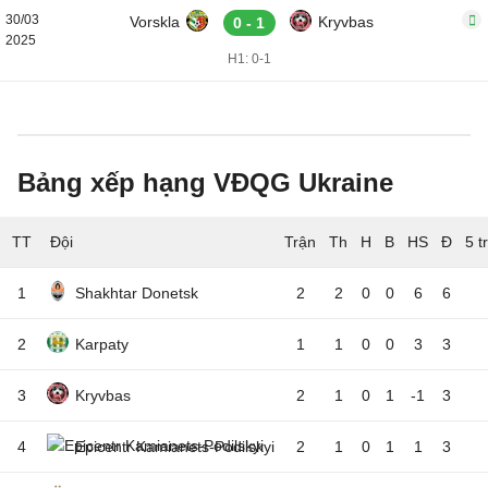
30/03
Vorskla
Kryvbas
0 - 1
2025
H1: 0-1
Bảng xếp hạng VĐQG Ukraine
TT
Đội
5 t
1
Shakhtar Donetsk
2
2
0
0
6
6
2
Karpaty
1
1
0
0
3
3
3
Kryvbas
2
1
0
1
-1
3
4
Epicentr Kamianets-Podilskyi
2
1
0
1
1
3