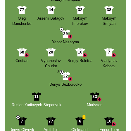
77
44
32
38
Oleg
Arsenii Batagov
Maksym
Maksym
Danchenko
Imerekov
Smiyan
29
Yehor Nazaryna
68
20
10
7
Cristian
Vyacheslav
Sergiy Buletsa
Vladyslav
Churko
Kabaev
2
22
Denys Bezborodko
11
33
Ruslan Yuriiovych Stepanyuk
Marlyson
7
77
6
10
Denys Oliynyk
Ardit Toli
Oleksandr
Ennur Totre