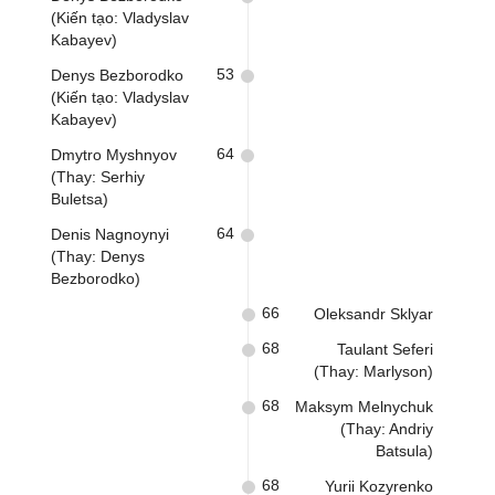
(Kiến tạo: Vladyslav
Kabayev)
53
Denys Bezborodko
(Kiến tạo: Vladyslav
Kabayev)
64
Dmytro Myshnyov
(Thay: Serhiy
Buletsa)
64
Denis Nagnoynyi
(Thay: Denys
Bezborodko)
66
Oleksandr Sklyar
68
Taulant Seferi
(Thay: Marlyson)
68
Maksym Melnychuk
(Thay: Andriy
Batsula)
68
Yurii Kozyrenko