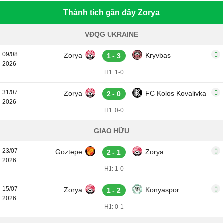
Thành tích gần đây Zorya
VĐQG UKRAINE
09/08
Zorya
Kryvbas
1 - 3
2026
H1: 1-0
31/07
Zorya
FC Kolos Kovalivka
2 - 0
2026
H1: 0-0
GIAO HỮU
23/07
Goztepe
Zorya
2 - 1
2026
H1: 1-0
15/07
Zorya
Konyaspor
1 - 2
2026
H1: 0-1