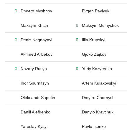
Dmytro Myshnov
Evgen Pavlyuk
Maksym Khlan
Maksym Melnychuk
Denis Nagnoynyi
Illia Krupskyi
Akhmed Alibekov
Gjoko Zajkov
Nazary Rusyn
Yuriy Kozyrenko
Ihor Snurnitsyn
Artem Kulakovskyi
Oleksandr Saputin
Dmytro Chernysh
Daniil Alefirenko
Danylo Kravchuk
Yaroslav Kysyl
Pavlo Isenko