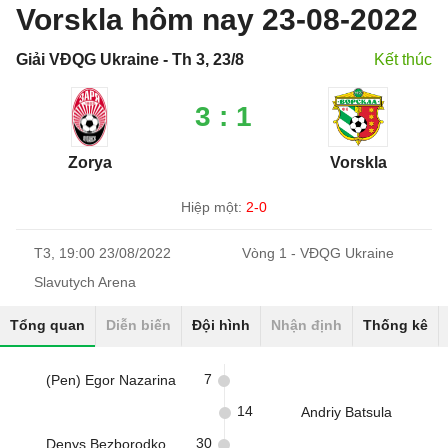
Vorskla hôm nay 23-08-2022
Giải VĐQG Ukraine - Th 3, 23/8
Kết thúc
3 : 1
Zorya
Vorskla
Hiệp một:
2-0
T3, 19:00 23/08/2022
Vòng 1 - VĐQG Ukraine
Slavutych Arena
Tổng quan
Diễn biến
Đội hình
Nhận định
Thống kê
7
(Pen) Egor Nazarina
14
Andriy Batsula
30
Denys Bezborodko