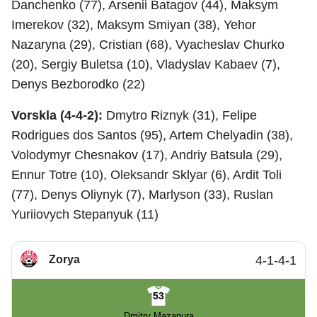
Danchenko (77), Arsenii Batagov (44), Maksym
Imerekov (32), Maksym Smiyan (38), Yehor
Nazaryna (29), Cristian (68), Vyacheslav Churko
(20), Sergiy Buletsa (10), Vladyslav Kabaev (7),
Denys Bezborodko (22)
Vorskla (4-4-2):
Dmytro Riznyk (31), Felipe
Rodrigues dos Santos (95), Artem Chelyadin (38),
Volodymyr Chesnakov (17), Andriy Batsula (29),
Ennur Totre (10), Oleksandr Sklyar (6), Ardit Toli
(77), Denys Oliynyk (7), Marlyson (33), Ruslan
Yuriiovych Stepanyuk (11)
Zorya
4-1-4-1
53
Dmitry Mazapura