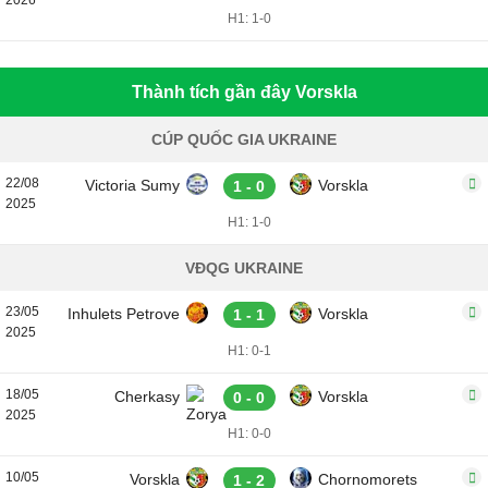
2026
H1: 1-0
Thành tích gần đây Vorskla
CÚP QUỐC GIA UKRAINE
22/08
Victoria Sumy
Vorskla
1 - 0
2025
H1: 1-0
VĐQG UKRAINE
23/05
Inhulets Petrove
Vorskla
1 - 1
2025
H1: 0-1
18/05
Cherkasy
Vorskla
0 - 0
2025
H1: 0-0
10/05
Vorskla
Chornomorets
1 - 2