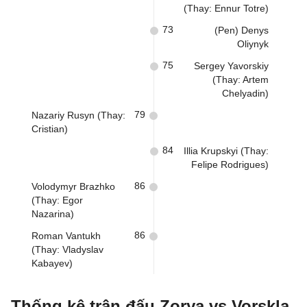
(Thay: Ennur Totre)
73
(Pen) Denys
Oliynyk
75
Sergey Yavorskiy
(Thay: Artem
Chelyadin)
79
Nazariy Rusyn (Thay:
Cristian)
84
Illia Krupskyi (Thay:
Felipe Rodrigues)
86
Volodymyr Brazhko
(Thay: Egor
Nazarina)
86
Roman Vantukh
(Thay: Vladyslav
Kabayev)
Thống kê trận đấu Zorya vs Vorskla