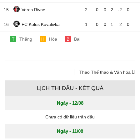
15
Veres Rivne
2
0
0
2
-2
0
16
FC Kolos Kovalivka
1
0
0
1
-2
0
T
Thắng
H
Hòa
B
Bại
Theo Thể thao & Văn hóa
LỊCH THI ĐẤU - KẾT QUẢ
Ngày - 12/08
Chưa có dữ liệu trận đấu
Ngày - 11/08