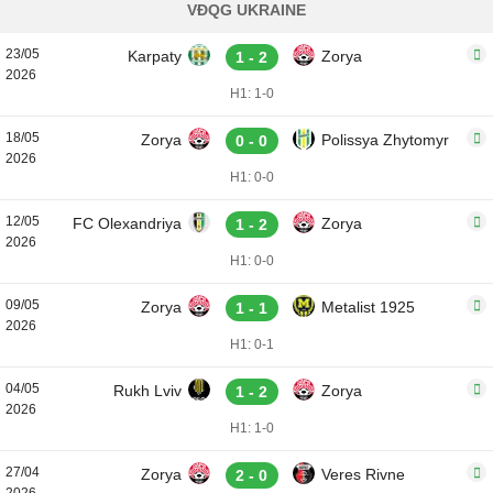
VĐQG UKRAINE
23/05
Karpaty
Zorya
1 - 2
2026
H1: 1-0
18/05
Zorya
Polissya Zhytomyr
0 - 0
2026
H1: 0-0
12/05
FC Olexandriya
Zorya
1 - 2
2026
H1: 0-0
09/05
Zorya
Metalist 1925
1 - 1
2026
H1: 0-1
04/05
Rukh Lviv
Zorya
1 - 2
2026
H1: 1-0
27/04
Zorya
Veres Rivne
2 - 0