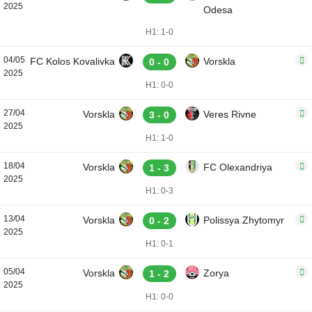
2025
Odesa
H1: 1-0
04/05
FC Kolos Kovalivka
Vorskla
0 - 0
2025
H1: 0-0
27/04
Vorskla
Veres Rivne
3 - 0
2025
H1: 1-0
18/04
Vorskla
FC Olexandriya
1 - 3
2025
H1: 0-3
13/04
Vorskla
Polissya Zhytomyr
0 - 2
2025
H1: 0-1
05/04
Vorskla
Zorya
1 - 2
2025
H1: 0-0