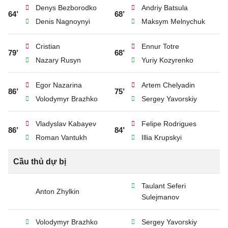
Denys Bezborodko
Andriy Batsula
64’
68’
Denis Nagnoynyi
Maksym Melnychuk
Cristian
Ennur Totre
79’
68’
Nazary Rusyn
Yuriy Kozyrenko
Egor Nazarina
Artem Chelyadin
86’
75’
Volodymyr Brazhko
Sergey Yavorskiy
Vladyslav Kabayev
Felipe Rodrigues
86’
84’
Roman Vantukh
Illia Krupskyi
Cầu thủ dự bị
Taulant Seferi
Anton Zhylkin
Sulejmanov
Volodymyr Brazhko
Sergey Yavorskiy