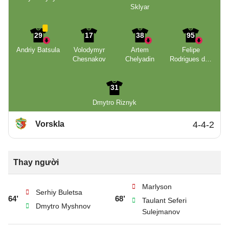
Sklyar
29
17
38
95
Andriy Batsula
Volodymyr
Artem
Felipe
Chesnakov
Chelyadin
Rodrigues dos
Santos
31
Dmytro Riznyk
Vorskla
4-4-2
Thay người
Marlyson
Serhiy Buletsa
64’
68’
Taulant Seferi
Dmytro Myshnov
Sulejmanov