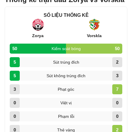
SỐ LIỆU THỐNG KÊ
Zorya
Vorskla
50
50
Kiểm soát bóng
5
2
Sút trúng đích
5
3
Sút không trúng đích
3
7
Phạt góc
0
0
Việt vị
0
0
Phạm lỗi
0
2
Thẻ vàng