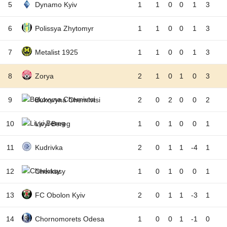
5
Dynamo Kyiv
1
1
0
0
1
3
6
Polissya Zhytomyr
1
1
0
0
1
3
7
Metalist 1925
1
1
0
0
1
3
8
Zorya
2
1
0
1
0
3
9
Bukovyna Chernivtsi
2
0
2
0
0
2
10
Livyi Bereg
1
0
1
0
0
1
11
Kudrivka
2
0
1
1
-4
1
12
Cherkasy
1
0
1
0
0
1
13
FC Obolon Kyiv
2
0
1
1
-3
1
14
Chornomorets Odesa
1
0
0
1
-1
0