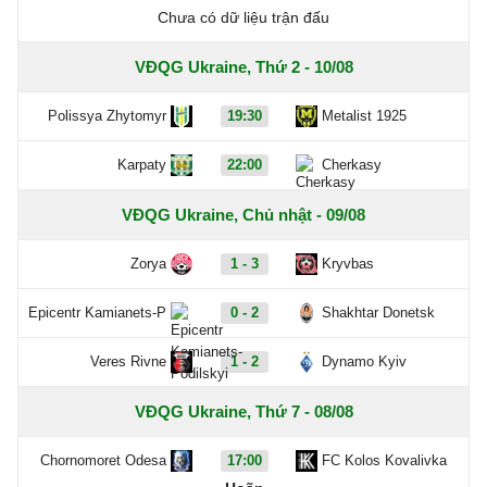
Chưa có dữ liệu trận đấu
VĐQG Ukraine, Thứ 2 - 10/08
Polissya Zhytomyr
19:30
Metalist 1925
Karpaty
22:00
Cherkasy
VĐQG Ukraine, Chủ nhật - 09/08
Zorya
1 - 3
Kryvbas
Epicentr Kamianets-P
0 - 2
Shakhtar Donetsk
Veres Rivne
1 - 2
Dynamo Kyiv
VĐQG Ukraine, Thứ 7 - 08/08
Chornomoret Odesa
17:00
FC Kolos Kovalivka