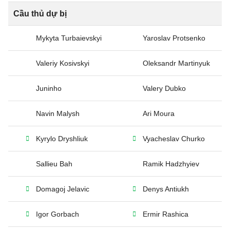
Cầu thủ dự bị
Mykyta Turbaievskyi
Yaroslav Protsenko
Valeriy Kosivskyi
Oleksandr Martinyuk
Juninho
Valery Dubko
Navin Malysh
Ari Moura
Kyrylo Dryshliuk
Vyacheslav Churko
Sallieu Bah
Ramik Hadzhyiev
Domagoj Jelavic
Denys Antiukh
Igor Gorbach
Ermir Rashica