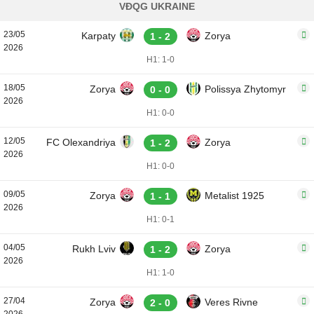
VĐQG UKRAINE
23/05
Karpaty
Zorya
1 - 2
2026
H1: 1-0
18/05
Zorya
Polissya Zhytomyr
0 - 0
2026
H1: 0-0
12/05
FC Olexandriya
Zorya
1 - 2
2026
H1: 0-0
09/05
Zorya
Metalist 1925
1 - 1
2026
H1: 0-1
04/05
Rukh Lviv
Zorya
1 - 2
2026
H1: 1-0
27/04
Zorya
Veres Rivne
2 - 0