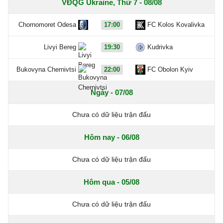
VĐQG Ukraine, Thứ 7 - 08/08
Chornomoret Odesa
17:00
FC Kolos Kovalivka
Livyi Bereg
19:30
Kudrivka
Bukovyna Chernivtsi
22:00
FC Obolon Kyiv
Ngày - 07/08
Chưa có dữ liệu trận đấu
Hôm nay - 06/08
Chưa có dữ liệu trận đấu
Hôm qua - 05/08
Chưa có dữ liệu trận đấu