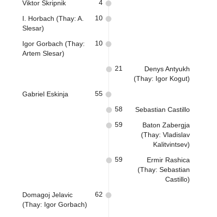
4
Viktor Skripnik
10
I. Horbach (Thay: A.
Slesar)
10
Igor Gorbach (Thay:
Artem Slesar)
21
Denys Antyukh
(Thay: Igor Kogut)
55
Gabriel Eskinja
58
Sebastian Castillo
59
Baton Zabergja
(Thay: Vladislav
Kalitvintsev)
59
Ermir Rashica
(Thay: Sebastian
Castillo)
62
Domagoj Jelavic
(Thay: Igor Gorbach)