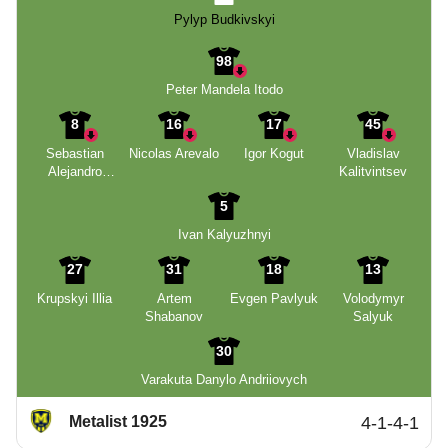
Pylyp Budkivskyi
98
Peter Mandela Itodo
8
16
17
45
Sebastian
Nicolas Arevalo
Igor Kogut
Vladislav
Alejandro
Kalitvintsev
Castillo Perez
5
Ivan Kalyuzhnyi
27
31
18
13
Krupskyi Illia
Artem
Evgen Pavlyuk
Volodymyr
Shabanov
Salyuk
30
Varakuta Danylo Andriiovych
Metalist 1925
4-1-4-1