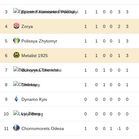
3
Epicentr Kamianets-Podilskyi
1
1
0
0
3
3
4
Zorya
1
1
0
0
2
3
5
Polissya Zhytomyr
1
1
0
0
1
3
6
Metalist 1925
1
1
0
0
1
3
7
Bukovyna Chernivtsi
1
0
1
0
0
1
8
Cherkasy
1
0
1
0
0
1
9
Dynamo Kyiv
0
0
0
0
0
0
10
Livyi Bereg
0
0
0
0
0
0
11
Chornomorets Odesa
1
0
0
1
-1
0