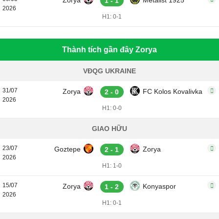
Zorya
Metalist 1925
1 - 1
2026
H1: 0-1
Thành tích gần đây Zorya
VĐQG UKRAINE
31/07
Zorya
FC Kolos Kovalivka
2 - 0
2026
H1: 0-0
GIAO HỮU
23/07
Goztepe
Zorya
2 - 1
2026
H1: 1-0
15/07
Zorya
Konyaspor
1 - 2
2026
H1: 0-1