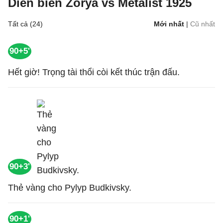
Diễn biến Zorya vs Metalist 1925
Tất cả (24)
Mới nhất
|
Cũ nhất
90+5'
Hết giờ! Trọng tài thổi còi kết thúc trận đấu.
90+3'
Thẻ vàng cho Pylyp Budkivsky.
90+1'