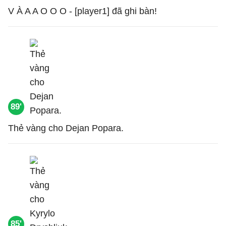
V À A A O O O - [player1] đã ghi bàn!
89'
Thẻ vàng cho Dejan Popara.
85'