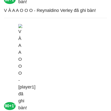
V À A A O O O - Reynaldino Verley đã ghi bàn!
90+1'