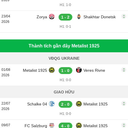
2026
H1: 1-0
23/04
Zorya
Shakhtar Donetsk
1 - 2
2026
H1: 0-1
Thành tích gần đây Metalist 1925
VĐQG UKRAINE
01/08
Metalist 1925
Veres Rivne
1 - 0
2026
H1: 0-0
GIAO HỮU
22/07
Schalke 04
Metalist 1925
2 - 0
2026
H1: 0-0
09/07
FC Salzburg
Metalist 1925
4 - 0