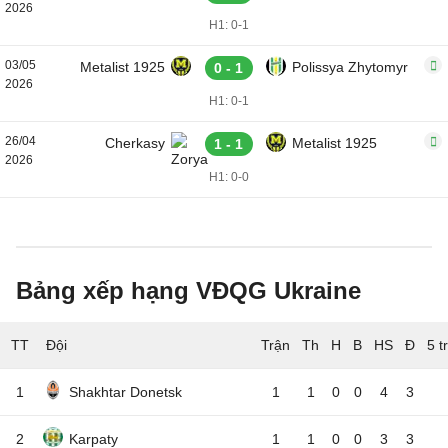
2026
H1: 0-1
03/05
Metalist 1925
Polissya Zhytomyr
0 - 1
2026
H1: 0-1
26/04
Cherkasy
Metalist 1925
1 - 1
2026
H1: 0-0
Bảng xếp hạng VĐQG Ukraine
TT
Đội
5 t
1
Shakhtar Donetsk
1
1
0
0
4
3
2
Karpaty
1
1
0
0
3
3