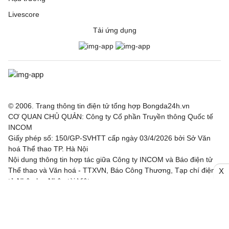
Livescore
Tải ứng dụng
© 2006. Trang thông tin điện tử tổng hợp Bongda24h.vn
CƠ QUAN CHỦ QUẢN: Công ty Cổ phần Truyền thông Quốc tế
INCOM
Giấy phép số: 150/GP-SVHTT cấp ngày 03/4/2026 bởi Sở Văn
hoá Thể thao TP. Hà Nội
Nội dung thông tin hợp tác giữa Công ty INCOM và Báo điện tử
Thể thao và Văn hoá - TTXVN, Báo Công Thương, Tạp chí điện
X
tử Nhân lực Nhân tài Việt.
Chịu trách nhiệm: Ông Trần Văn Trí
Địa chỉ: Tầng 3, Tòa nhà IC, số 82 phố Duy Tân, Phường Cầu
Giấy, TP. Hà Nội
Email: bongda24h@incom.vn /Số điện thoại: (024) 3.784 8888