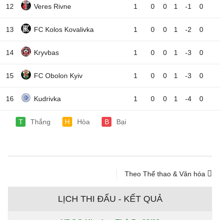
12
Veres Rivne
1
0
0
1
-1
0
13
FC Kolos Kovalivka
1
0
0
1
-2
0
14
Kryvbas
1
0
0
1
-3
0
15
FC Obolon Kyiv
1
0
0
1
-3
0
16
Kudrivka
1
0
0
1
-4
0
T
Thắng
H
Hòa
B
Bại
Theo Thể thao & Văn hóa
LỊCH THI ĐẤU - KẾT QUẢ