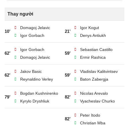
Thay người
Domagoj Jelavic
Igor Kogut
10’
21’
Igor Gorbach
Denys Antiukh
Igor Gorbach
Sebastian Castillo
62’
59’
Domagoj Jelavic
Ermir Rashica
Jakov Basic
Vladislav Kalitvintsev
62’
59’
Reynaldino Verley
Baton Zabergja
Bogdan Kushnirenko
Nicolas Arevalo
79’
82’
Kyrylo Dryshliuk
Vyacheslav Churko
Peter Itodo
82’
Christian Mba