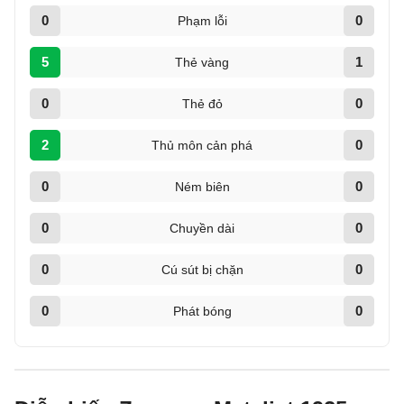
0
0
Phạm lỗi
5
1
Thẻ vàng
0
0
Thẻ đỏ
2
0
Thủ môn cản phá
0
0
Ném biên
0
0
Chuyền dài
0
0
Cú sút bị chặn
0
0
Phát bóng