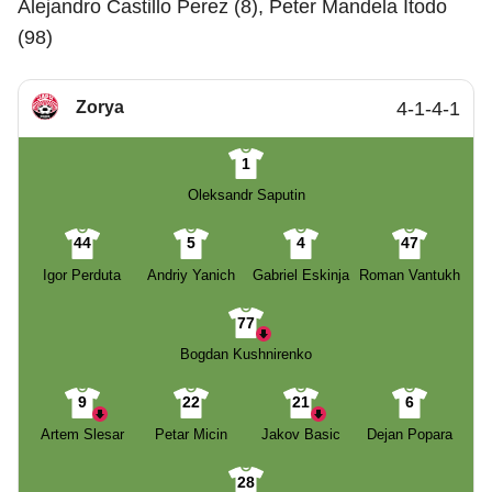
Alejandro Castillo Perez (8), Peter Mandela Itodo
(98)
Zorya
4-1-4-1
1
Oleksandr Saputin
44
5
4
47
Igor Perduta
Andriy Yanich
Gabriel Eskinja
Roman Vantukh
77
Bogdan Kushnirenko
9
22
21
6
Artem Slesar
Petar Micin
Jakov Basic
Dejan Popara
28