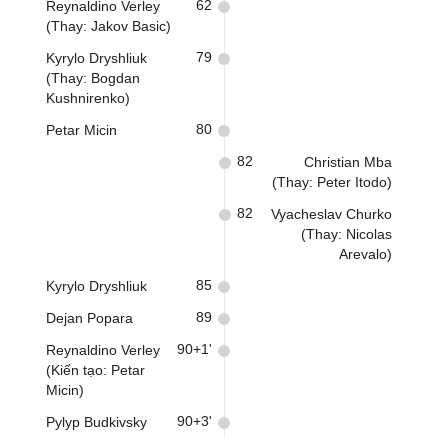
62
Reynaldino Verley
(Thay: Jakov Basic)
79
Kyrylo Dryshliuk
(Thay: Bogdan
Kushnirenko)
80
Petar Micin
82
Christian Mba
(Thay: Peter Itodo)
82
Vyacheslav Churko
(Thay: Nicolas
Arevalo)
85
Kyrylo Dryshliuk
89
Dejan Popara
90+1'
Reynaldino Verley
(Kiến tạo: Petar
Micin)
90+3'
Pylyp Budkivsky