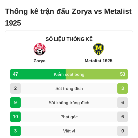
Thống kê trận đấu Zorya vs Metalist
1925
SỐ LIỆU THỐNG KÊ
Zorya
Metalist 1925
47
53
Kiểm soát bóng
2
3
Sút trúng đích
9
6
Sút không trúng đích
10
6
Phạt góc
3
0
Việt vị