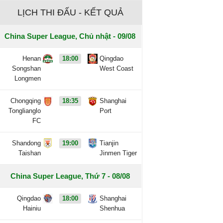
LỊCH THI ĐẤU - KẾT QUẢ
China Super League, Chủ nhật - 09/08
Henan
18:00
Qingdao
Songshan
West Coast
Longmen
Chongqing
18:35
Shanghai
Tonglianglo
Port
FC
Shandong
19:00
Tianjin
Taishan
Jinmen Tiger
China Super League, Thứ 7 - 08/08
Qingdao
18:00
Shanghai
Hainiu
Shenhua