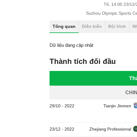
T6, 14:00 23/12
Suzhou Olympic Sports C
Tổng quan
Diễn biến
Đội hình
N
Dữ liệu đang cập nhật
Thành tích đối đầu
Th
CHI
29/10
-
2022
Tianjin Jinmen
23/12
-
2022
Zhejiang Professional