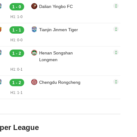
Dalian Yingbo FC
1 - 0
H1: 1-0
Tianjin Jinmen Tiger
1 - 1
H1: 0-0
Henan Songshan
1 - 2
Longmen
H1: 0-1
Chengdu Rongcheng
1 - 2
H1: 1-1
per League