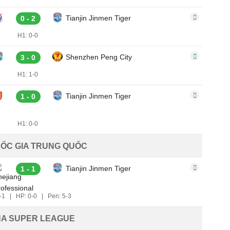
Tianjin Jinmen Tiger
0 - 2
H1: 0-0
Shenzhen Peng City
3 - 0
H1: 1-0
Tianjin Jinmen Tiger
1 - 0
H1: 0-0
ỐC GIA TRUNG QUỐC
Tianjin Jinmen Tiger
1 - 1
-1
|
HP: 0-0
|
Pen: 5-3
NA SUPER LEAGUE