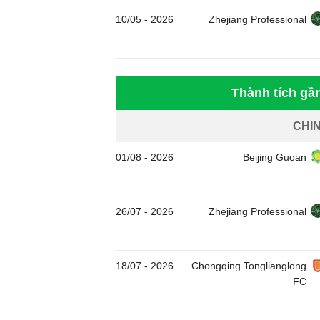
10/05
-
2026
Zhejiang Professional
Thành tích gầ
CHI
01/08
-
2026
Beijing Guoan
26/07
-
2026
Zhejiang Professional
18/07
-
2026
Chongqing Tonglianglong
FC