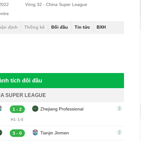
/2022
Vòng 32 - China Super League
entre
hận định
Thống kê
Đối đầu
Tin tức
BXH
ành tích đối đầu
NA SUPER LEAGUE
Zhejiang Professional
1 - 2
H1: 1-0
Tianjin Jinmen
3 - 0