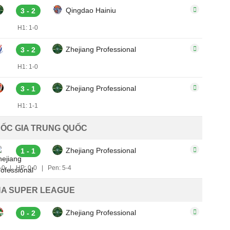
Qingdao Hainiu
3 - 2
H1: 1-0
Zhejiang Professional
3 - 2
H1: 1-0
Zhejiang Professional
3 - 1
H1: 1-1
ỐC GIA TRUNG QUỐC
Zhejiang Professional
1 - 1
-0
|
HP: 0-0
|
Pen: 5-4
NA SUPER LEAGUE
Zhejiang Professional
0 - 2