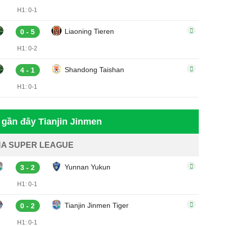
H1: 0-1
Liaoning Tieren
0 - 5
H1: 0-2
Shandong Taishan
4 - 1
H1: 0-1
 gần đây Tianjin Jinmen
NA SUPER LEAGUE
Yunnan Yukun
3 - 2
H1: 0-1
Tianjin Jinmen Tiger
0 - 2
H1: 0-1