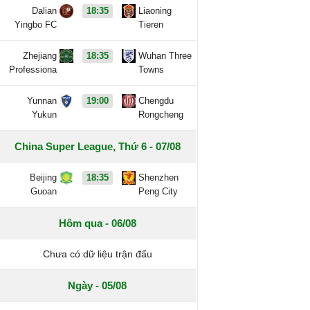
Dalian
18:35
Liaoning
Yingbo FC
Tieren
Zhejiang
18:35
Wuhan Three
Professiona
Towns
Yunnan
19:00
Chengdu
Yukun
Rongcheng
China Super League, Thứ 6 - 07/08
Beijing
18:35
Shenzhen
Guoan
Peng City
Hôm qua - 06/08
Chưa có dữ liệu trận đấu
Ngày - 05/08