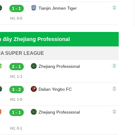
Tianjin Jinmen Tiger
1 - 1
H1: 0-0
n đây Zhejiang Professional
NA SUPER LEAGUE
Zhejiang Professional
2 - 1
H1: 1-1
Dalian Yingbo FC
3 - 2
H1: 1-0
Zhejiang Professional
1 - 1
H1: 0-1