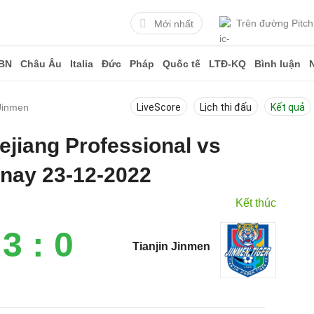
Trên đường Pitch
Mới nhất
BN
Châu Âu
Italia
Đức
Pháp
Quốc tế
LTĐ-KQ
Bình luận
 Jinmen
LiveScore
Lịch thi đấu
Kết quả
hejiang Professional vs
 nay 23-12-2022
Kết thúc
3 : 0
Tianjin Jinmen