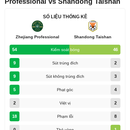
Professional vs Shandong Taishan
SỐ LIỆU THỐNG KÊ
Zhejiang Professional
Shandong Taishan
54
46
Kiểm soát bóng
9
2
Sút trúng đích
9
3
Sút không trúng đích
5
4
Phạt góc
2
2
Việt vị
18
8
Phạm lỗi
0
1
Thẻ vàng