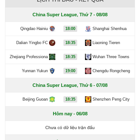
China Super League, Thứ 7 - 08/08
Qingdao Hainiu
18:00
Shanghai Shenhua
Dalian Yingbo FC
18:35
Liaoning Tieren
Zhejiang Professiona
18:35
Wuhan Three Towns
Yunnan Yukun
19:00
Chengdu Rongcheng
China Super League, Thứ 6 - 07/08
Beijing Guoan
18:35
Shenzhen Peng City
Hôm nay - 06/08
Chưa có dữ liệu trận đấu