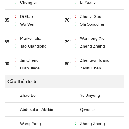
Cheng Jin
Li Yuanyi
Di Gao
Zhunyi Gao
85’
70’
Wu Wei
Shi Songchen
Marko Tolic
Wenneng Xie
85’
79’
Tao Qianglong
Zheng Zheng
Jin Cheng
Zhengyu Huang
90’
80’
Qian Jiege
Zeshi Chen
Cầu thủ dự bị
Zhao Bo
Yu Jinyong
Abdusalam Ablikim
Qiwei Liu
Wang Yang
Zheng Zheng