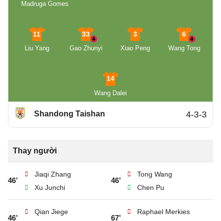
Madruga Gomes
11
33
3
6
Liu Yang
Gao Zhunyi
Xiao Peng
Wang Tong
14
Wang Dalei
Shandong Taishan
4-3-3
Thay người
Jiaqi Zhang
Tong Wang
46’
46’
Xu Junchi
Chen Pu
Qian Jiege
Raphael Merkies
46’
67’