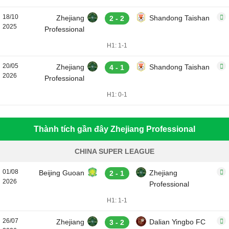
18/10
Zhejiang
Shandong Taishan
2 - 2
2025
Professional
H1: 1-1
20/05
Zhejiang
Shandong Taishan
4 - 1
2026
Professional
H1: 0-1
Thành tích gần đây Zhejiang Professional
CHINA SUPER LEAGUE
01/08
Beijing Guoan
Zhejiang
2 - 1
2026
Professional
H1: 1-1
26/07
Zhejiang
Dalian Yingbo FC
3 - 2