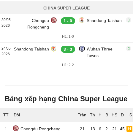
CHINA SUPER LEAGUE
30/05
Chengdu
Shandong Taishan
1 - 0
2026
Rongcheng
H1: 1-0
24/05
Shandong Taishan
Wuhan Three
3 - 3
2026
Towns
H1: 2-2
Bảng xếp hạng China Super League
TT
Đội
5
1
Chengdu Rongcheng
21
13
6
2
21
45
H