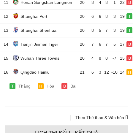
11
Henan Songshan Longmen
20
8
4
8
1
22
B
12
Shanghai Port
20
6
6
8
3
19
T
13
Shanghai Shenhua
20
8
5
7
3
19
T
14
Tianjin Jinmen Tiger
20
7
6
7
5
17
B
15
Wuhan Three Towns
20
4
8
8
-7
15
B
16
Qingdao Hainiu
21
6
3
12
-10
14
H
T
Thắng
H
Hòa
B
Bại
Theo Thể thao & Văn hóa
LỊCH THI ĐẤU - KẾT QUẢ