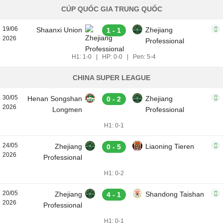
CÚP QUỐC GIA TRUNG QUỐC
19/06
Shaanxi Union
Zhejiang
1 - 1
2026
Professional
H1: 1-0
|
HP: 0-0
|
Pen: 5-4
CHINA SUPER LEAGUE
30/05
Henan Songshan
Zhejiang
0 - 2
2026
Longmen
Professional
H1: 0-1
24/05
Zhejiang
Liaoning Tieren
0 - 5
2026
Professional
H1: 0-2
20/05
Zhejiang
Shandong Taishan
4 - 1
2026
Professional
H1: 0-1