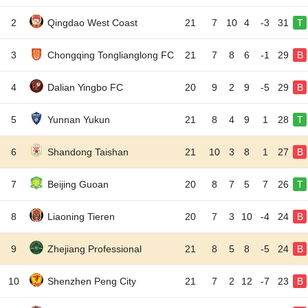
2
Qingdao West Coast
21
7
10
4
-3
31
T
3
Chongqing Tonglianglong FC
21
7
8
6
-1
29
B
4
Dalian Yingbo FC
20
9
2
9
-5
29
B
5
Yunnan Yukun
21
8
4
9
1
28
T
6
Shandong Taishan
21
10
3
8
1
27
B
7
Beijing Guoan
20
8
7
5
7
26
T
8
Liaoning Tieren
20
7
3
10
-4
24
B
9
Zhejiang Professional
21
8
5
8
-5
24
B
10
Shenzhen Peng City
21
7
2
12
-7
23
B