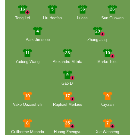
16
5
36
26
Tong Lei
Liu Haofan
Lucas
Sun Guowen
4
29
Park Jin-seob
Zhang Jiaqi
11
28
10
Yudong Wang
Alexandru Mitrita
Marko Tolic
9
Gao Di
10
17
9
Vako Qazaishvili
Raphael Merkies
Cryzan
8
35
7
Guilherme Miranda
Huang Zhengyu
Xie Wenneng