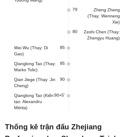
Yudong Wang)
79
Zheng Zheng
(Thay: Wenneng
Xie)
80
Zeshi Chen (Thay:
Zhengyu Huang)
85
Wei Wu (Thay: Di
Gao)
85
Qianglong Tao (Thay:
Marko Tolic)
90
Qian Jiege (Thay: Jin
Cheng)
90+5'
Qianglong Tao (Kiến
tạo: Alexandru
Mitrita)
Thống kê trận đấu Zhejiang