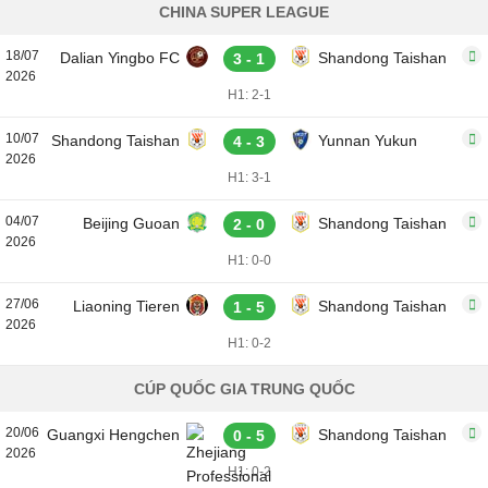
CHINA SUPER LEAGUE
18/07
Dalian Yingbo FC
Shandong Taishan
3 - 1
2026
H1: 2-1
10/07
Shandong Taishan
Yunnan Yukun
4 - 3
2026
H1: 3-1
04/07
Beijing Guoan
Shandong Taishan
2 - 0
2026
H1: 0-0
27/06
Liaoning Tieren
Shandong Taishan
1 - 5
2026
H1: 0-2
CÚP QUỐC GIA TRUNG QUỐC
20/06
Guangxi Hengchen
Shandong Taishan
0 - 5
2026
H1: 0-2