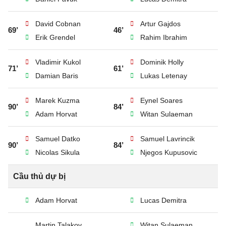
David Cobnan
Artur Gajdos
69’
46’
Erik Grendel
Rahim Ibrahim
Vladimir Kukol
Dominik Holly
71’
61’
Damian Baris
Lukas Letenay
Marek Kuzma
Eynel Soares
90’
84’
Adam Horvat
Witan Sulaeman
Samuel Datko
Samuel Lavrincik
90’
84’
Nicolas Sikula
Njegos Kupusovic
Cầu thủ dự bị
Adam Horvat
Lucas Demitra
Martin Talakov
Witan Sulaeman