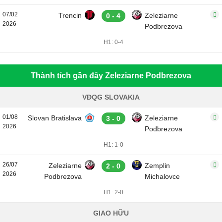
07/02
Trencin
Zeleziarne
0 - 4
2026
Podbrezova
H1: 0-4
Thành tích gần đây Zeleziarne Podbrezova
VĐQG SLOVAKIA
01/08
Slovan Bratislava
Zeleziarne
3 - 0
2026
Podbrezova
H1: 1-0
26/07
Zeleziarne
Zemplin
2 - 0
2026
Podbrezova
Michalovce
H1: 2-0
GIAO HỮU