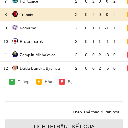
7
FC Kosice
2
0
2
0
0
2
8
Trencin
2
0
2
0
0
2
9
Komarno
2
0
1
1
-1
1
10
Ruzomberok
2
0
1
1
-1
1
11
Zemplin Michalovce
2
0
0
2
-3
0
12
Dukla Banska Bystrica
2
0
0
2
-6
0
T
Thắng
H
Hòa
B
Bại
Theo Thể thao & Văn hóa
LỊCH THI ĐẤU - KẾT QUẢ