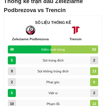
Thống kê trận đấu Zeleziarne
Podbrezova vs Trencin
SỐ LIỆU THỐNG KÊ
Zeleziarne Podbrezova
Trencin
48
52
Kiểm soát bóng
5
2
Sút trúng đích
9
13
Sút không trúng đích
2
6
Phạt góc
5
2
Việt vị
10
12
Phạm lỗi