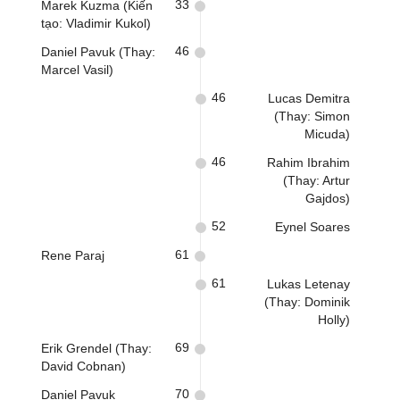
33
Marek Kuzma (Kiến
tạo: Vladimir Kukol)
46
Daniel Pavuk (Thay:
Marcel Vasil)
46
Lucas Demitra
(Thay: Simon
Micuda)
46
Rahim Ibrahim
(Thay: Artur
Gajdos)
52
Eynel Soares
61
Rene Paraj
61
Lukas Letenay
(Thay: Dominik
Holly)
69
Erik Grendel (Thay:
David Cobnan)
70
Daniel Pavuk