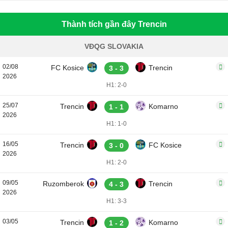
Thành tích gần đây Trencin
VĐQG SLOVAKIA
02/08
FC Kosice
Trencin
3 - 3
2026
H1: 2-0
25/07
Trencin
Komarno
1 - 1
2026
H1: 1-0
16/05
Trencin
FC Kosice
3 - 0
2026
H1: 2-0
09/05
Ruzomberok
Trencin
4 - 3
2026
H1: 3-3
03/05
Trencin
Komarno
1 - 2