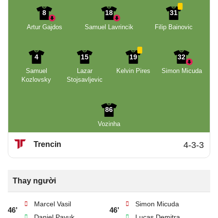
8
18
31
Artur Gajdos
Samuel Lavrincik
Filip Bainovic
4
15
19
32
Samuel
Lazar
Kelvin Pires
Simon Micuda
Kozlovsky
Stojsavljevic
86
Vozinha
Trencin
4-3-3
Thay người
Marcel Vasil
Simon Micuda
46’
46’
Daniel Pavuk
Lucas Demitra