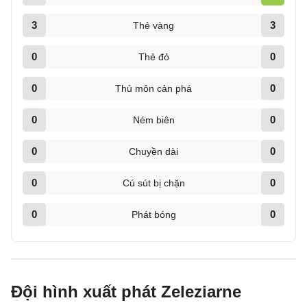
3
3
Thẻ vàng
0
0
Thẻ đỏ
0
0
Thủ môn cản phá
0
0
Ném biên
0
0
Chuyền dài
0
0
Cú sút bị chặn
0
0
Phát bóng
Đội hình xuất phát Zeleziarne