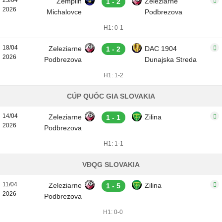
25/04
Zemplin
Zeleziarne
1 - 2
2026
Michalovce
Podbrezova
H1: 0-1
18/04
Zeleziarne
DAC 1904
1 - 2
2026
Podbrezova
Dunajska Streda
H1: 1-2
CÚP QUỐC GIA SLOVAKIA
14/04
Zeleziarne
Zilina
1 - 1
2026
Podbrezova
H1: 1-1
VĐQG SLOVAKIA
11/04
Zeleziarne
Zilina
1 - 5
2026
Podbrezova
H1: 0-0