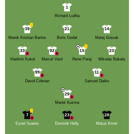
1
Richard Ludha
39
21
14
Marek Kristian Bartos
Boris Godal
Matej Gresak
33
92
15
23
Vladimir Kukol
Marcel Vasil
Rene Paraj
Mikulas Bakala
99
11
David Cobnan
Samuel Datko
29
Marek Kuzma
7
23
28
Eynel Soares
Dominik Holly
Matus Kmet