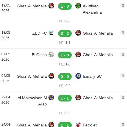
19/05
Ghazl Al Mehalla
Al-Ittihad
1 - 0
2026
Alexandria
H1: 0-0
13/05
ZED FC
Ghazl Al Mehalla
3 - 2
2026
H1: 1-1
07/05
El Geish
Ghazl Al Mehalla
1 - 0
2026
H1: 1-0
04/05
Ghazl Al Mehalla
Ismaily SC
0 - 0
2026
H1: 0-0
29/04
Al Mokawloon Al
Ghazl Al Mehalla
1 - 1
2026
Arab
H1: 0-0
24/04
Ghazl Al Mehalla
Petrojet
1 - 1