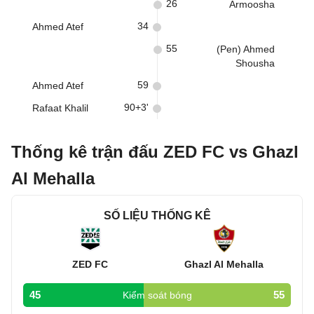
26
Armoosha
34
Ahmed Atef
55
(Pen) Ahmed
Shousha
59
Ahmed Atef
90+3'
Rafaat Khalil
Thống kê trận đấu ZED FC vs Ghazl
Al Mehalla
SỐ LIỆU THỐNG KÊ
ZED FC
Ghazl Al Mehalla
45
55
Kiểm soát bóng