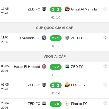
13/05
ZED FC
Ghazl Al Mehalla
3 - 2
2026
H1: 1-1
CÚP QUỐC GIA AI CẬP
11/05
Pyramids FC
ZED FC
2 - 1
2026
H1: 1-0
VĐQG AI CẬP
08/05
Haras El Hodood
ZED FC
1 - 2
2026
H1: 1-2
03/05
ZED FC
El Gounah
2 - 2
2026
H1: 1-2
28/04
ZED FC
Pharco FC
1 - 0
2026