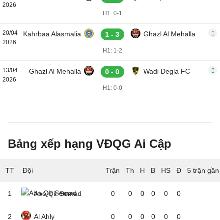
2026
H1: 0-1
20/04
Kahrbaa Alasmalia
Ghazl Al Mehalla
1 - 3
2026
H1: 1-2
13/04
Ghazl Al Mehalla
Wadi Degla FC
0 - 0
2026
H1: 0-0
Bảng xếp hạng VĐQG Ai Cập
TT
Đội
5 trận gần
1
Abo Qir Semad
0
0
0
0
0
0
2
Al Ahly
0
0
0
0
0
0