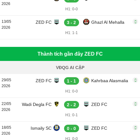
2026
H1: 0-0
13/05
ZED FC
Ghazl Al Mehalla
3 - 2
2026
H1: 1-1
Thành tích gần đây ZED FC
VĐQG AI CẬP
29/05
ZED FC
Kahrbaa Alasmalia
1 - 1
2026
H1: 0-0
22/05
Wadi Degla FC
ZED FC
2 - 2
2026
H1: 0-1
18/05
Ismaily SC
ZED FC
0 - 0
2026
H1: 0-0