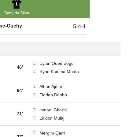
1
Dany da Silva
nne-Ouchy
5-4-1
Dylan Ouedraogo
46’
Ryan Kadima Mpata
Alban Ajdini
64’
Florian Danho
Ismael Gharbi
71’
Liridon Mulaj
Mergim Qarri
77’