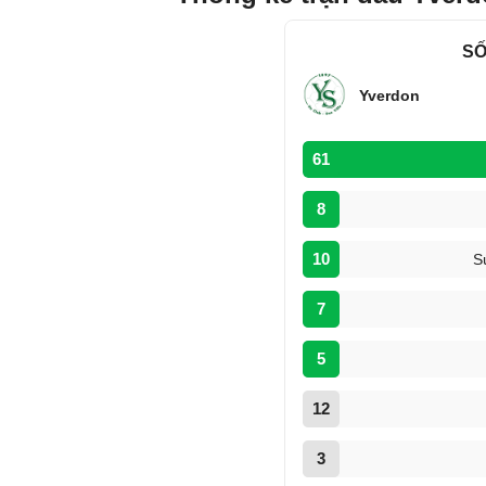
SỐ
Yverdon
61
8
10
S
7
5
12
3