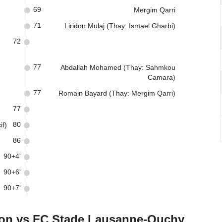
69
Mergim Qarri
71
Liridon Mulaj (Thay: Ismael Gharbi)
72
77
Abdallah Mohamed (Thay: Sahmkou
Camara)
77
Romain Bayard (Thay: Mergim Qarri)
77
80
if)
86
90+4'
90+6'
90+7'
don vs FC Stade Lausanne-Ouchy