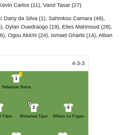
evin Carlos (11), Varol Tasar (27)
):
Dany da Silva (1), Sahmkou Camara (49),
5), Dylan Ouedraogo (19), Elies Mahmoud (28),
), Ogou Akichi (24), Ismael Gharbi (14), Alban
4-3-3
1
Sebastian Breza
4
2
6
l Fabro
Mohamed Tijani
William Le Pogam