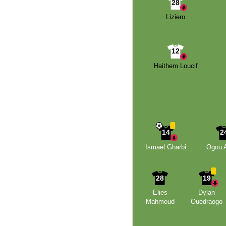
28
Liziero
12
Haithem Loucif
14
2
Ismael Gharbi
Ogou A
28
19
Elies
Dylan
Mahmoud
Ouedraogo