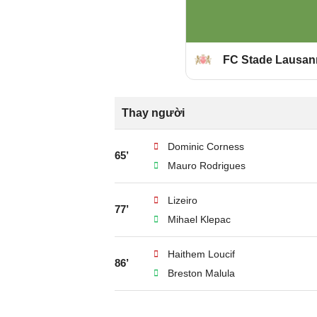
FC Stade Lausa
Thay người
Dominic Corness
65’
Mauro Rodrigues
Lizeiro
77’
Mihael Klepac
Haithem Loucif
86’
Breston Malula