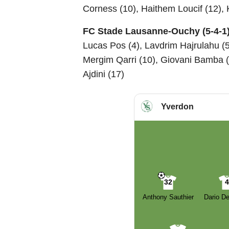
Corness (10), Haithem Loucif (12), K
FC Stade Lausanne-Ouchy (5-4-1
Lucas Pos (4), Lavdrim Hajrulahu (
Mergim Qarri (10), Giovani Bamba (6
Ajdini (17)
Yverdon
32
Anthony Sauthier
Dario De