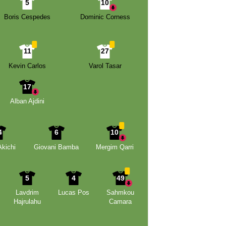
5
10
Boris Cespedes
Dominic Corness
11
27
Kevin Carlos
Varol Tasar
17
Alban Ajdini
4
6
10
kichi
Giovani Bamba
Mergim Qarri
5
4
49
Lavdrim
Lucas Pos
Sahmkou
Hajrulahu
Camara