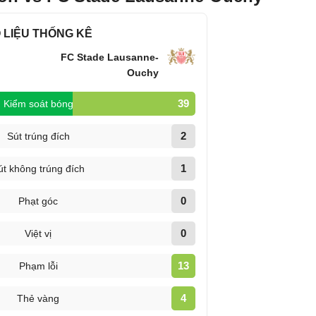
 LIỆU THỐNG KÊ
FC Stade Lausanne-
Ouchy
39
Kiểm soát bóng
2
Sút trúng đích
1
út không trúng đích
0
Phạt góc
0
Việt vị
13
Phạm lỗi
4
Thẻ vàng