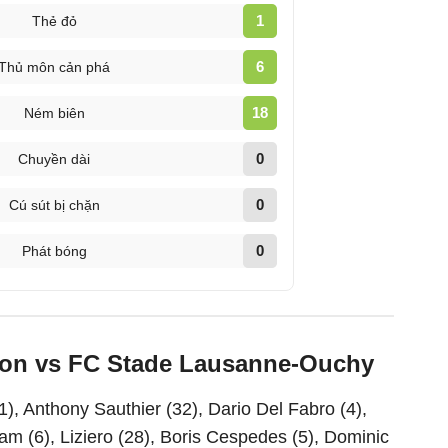
1
Thẻ đỏ
6
Thủ môn cản phá
18
Ném biên
0
Chuyền dài
0
Cú sút bị chặn
0
Phát bóng
rdon vs FC Stade Lausanne-Ouchy
), Anthony Sauthier (32), Dario Del Fabro (4),
m (6), Liziero (28), Boris Cespedes (5), Dominic