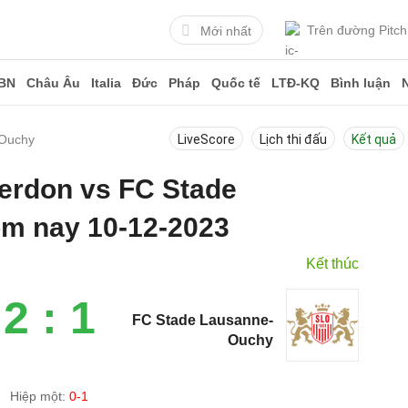
Trên đường Pitch
Mới nhất
BN
Châu Âu
Italia
Đức
Pháp
Quốc tế
LTĐ-KQ
Bình luận
-Ouchy
LiveScore
Lịch thi đấu
Kết quả
verdon vs FC Stade
m nay 10-12-2023
Kết thúc
2 : 1
FC Stade Lausanne-
Ouchy
Hiệp một:
0-1