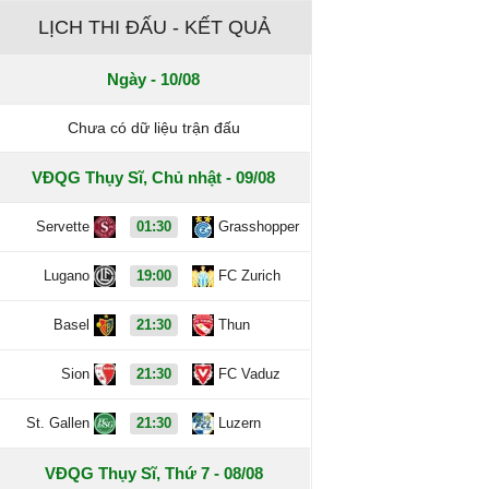
LỊCH THI ĐẤU - KẾT QUẢ
Ngày - 10/08
Chưa có dữ liệu trận đấu
VĐQG Thụy Sĩ, Chủ nhật - 09/08
Servette
01:30
Grasshopper
Lugano
19:00
FC Zurich
Basel
21:30
Thun
Sion
21:30
FC Vaduz
St. Gallen
21:30
Luzern
VĐQG Thụy Sĩ, Thứ 7 - 08/08