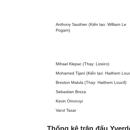
Anthony Sauthier (Kiến tạo: William Le
Pogam)
Mihael Klepac (Thay: Lizeiro)
Mohamed Tijani (Kiến tạo: Haithem Louc
Breston Malula (Thay: Haithem Loucif)
Sebastian Breza
Kevin Omoruyi
Varol Tasar
Thống kê trận đấu Yver