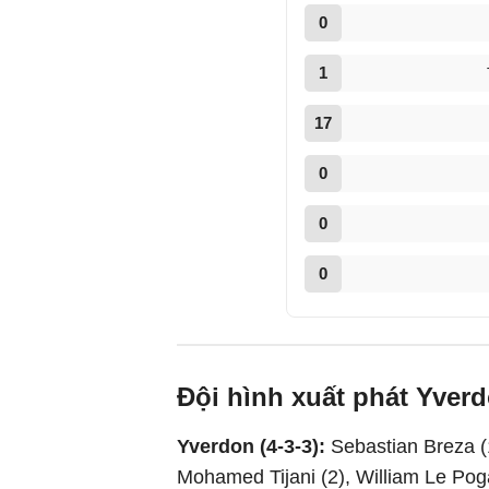
0
1
17
0
0
0
Đội hình xuất phát Yve
Yverdon (4-3-3):
Sebastian Breza (1
Mohamed Tijani (2), William Le Poga