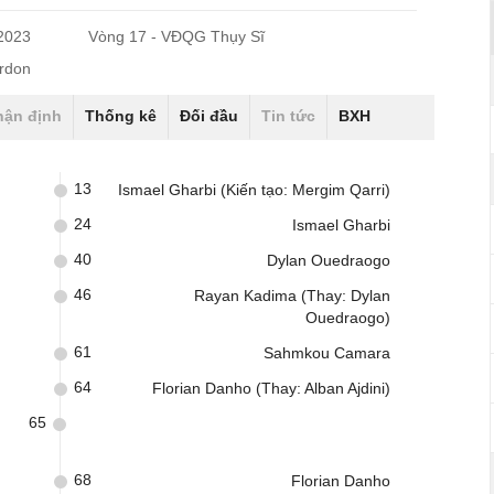
/2023
Vòng 17 - VĐQG Thụy Sĩ
erdon
hận định
Thống kê
Đối đầu
Tin tức
BXH
13
Ismael Gharbi (Kiến tạo: Mergim Qarri)
24
Ismael Gharbi
40
Dylan Ouedraogo
46
Rayan Kadima (Thay: Dylan
Ouedraogo)
61
Sahmkou Camara
64
Florian Danho (Thay: Alban Ajdini)
65
68
Florian Danho