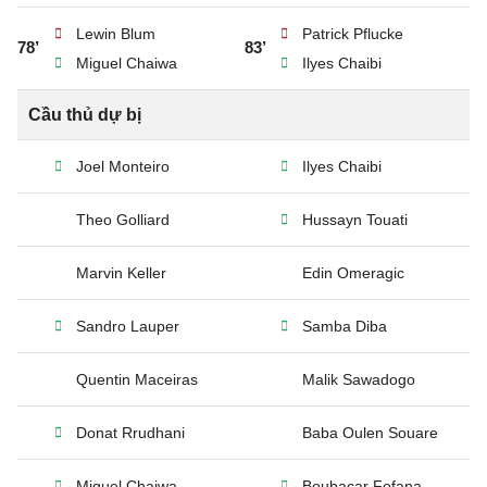
Lewin Blum
Patrick Pflucke
78’
83’
Miguel Chaiwa
Ilyes Chaibi
Cầu thủ dự bị
Joel Monteiro
Ilyes Chaibi
Theo Golliard
Hussayn Touati
Marvin Keller
Edin Omeragic
Sandro Lauper
Samba Diba
Quentin Maceiras
Malik Sawadogo
Donat Rrudhani
Baba Oulen Souare
Miguel Chaiwa
Boubacar Fofana