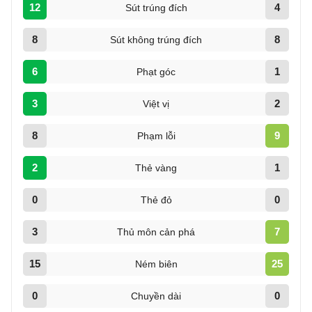
12
4
Sút trúng đích
8
8
Sút không trúng đích
6
1
Phạt góc
3
2
Việt vị
8
9
Phạm lỗi
2
1
Thẻ vàng
0
0
Thẻ đỏ
3
7
Thủ môn cản phá
15
25
Ném biên
0
0
Chuyền dài