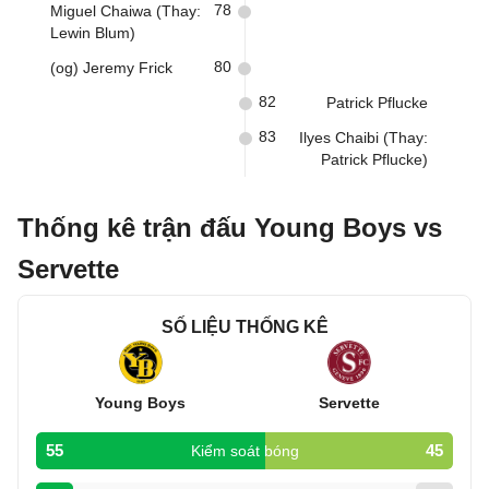
78
Miguel Chaiwa (Thay:
Lewin Blum)
80
(og) Jeremy Frick
82
Patrick Pflucke
83
Ilyes Chaibi (Thay:
Patrick Pflucke)
Thống kê trận đấu Young Boys vs
Servette
SỐ LIỆU THỐNG KÊ
Young Boys
Servette
55
45
Kiểm soát bóng