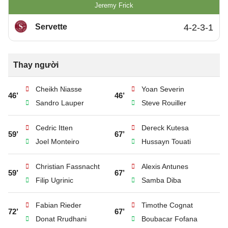
Jeremy Frick
Servette
4-2-3-1
Thay người
Cheikh Niasse
Yoan Severin
46’
46’
Sandro Lauper
Steve Rouiller
Cedric Itten
Dereck Kutesa
59’
67’
Joel Monteiro
Hussayn Touati
Christian Fassnacht
Alexis Antunes
59’
67’
Filip Ugrinic
Samba Diba
Fabian Rieder
Timothe Cognat
72’
67’
Donat Rrudhani
Boubacar Fofana