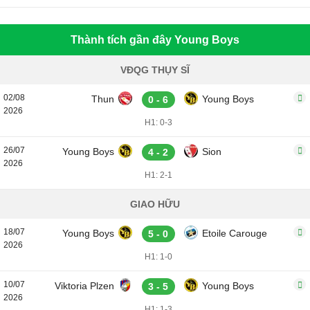
Thành tích gần đây Young Boys
VĐQG THỤY SĨ
02/08
Thun
Young Boys
0 - 6
2026
H1: 0-3
26/07
Young Boys
Sion
4 - 2
2026
H1: 2-1
GIAO HỮU
18/07
Young Boys
Etoile Carouge
5 - 0
2026
H1: 1-0
10/07
Viktoria Plzen
Young Boys
3 - 5
2026
H1: 1-3