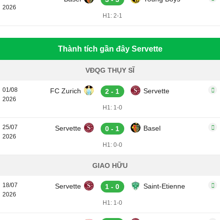
2026
H1: 2-1
Thành tích gần đây Servette
VĐQG THỤY SĨ
01/08
FC Zurich
Servette
2 - 1
2026
H1: 1-0
25/07
Servette
Basel
0 - 1
2026
H1: 0-0
GIAO HỮU
18/07
Servette
Saint-Etienne
1 - 0
2026
H1: 1-0