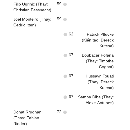
59
Filip Ugrinic (Thay:
Christian Fassnacht)
59
Joel Monteiro (Thay:
Cedric Itten)
62
Patrick Pflucke
(Kiến tạo: Dereck
Kutesa)
67
Boubacar Fofana
(Thay: Timothe
Cognat)
67
Hussayn Touati
(Thay: Dereck
Kutesa)
67
Samba Diba (Thay:
Alexis Antunes)
72
Donat Rrudhani
(Thay: Fabian
Rieder)