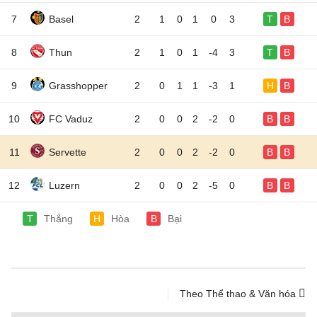
7
Basel
2
1
0
1
0
3
T
B
8
Thun
2
1
0
1
-4
3
T
B
9
Grasshopper
2
0
1
1
-3
1
H
B
10
FC Vaduz
2
0
0
2
-2
0
B
B
11
Servette
2
0
0
2
-2
0
B
B
12
Luzern
2
0
0
2
-5
0
B
B
T
Thắng
H
Hòa
B
Bại
Theo Thể thao & Văn hóa