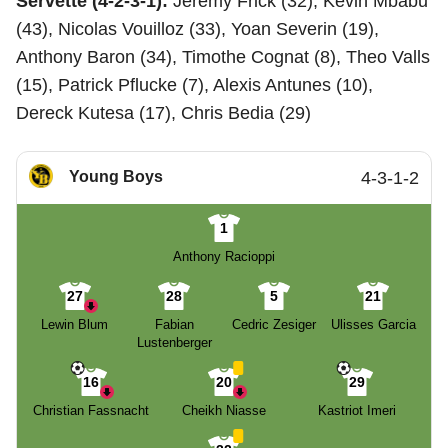
Servette (4-2-3-1):
Jeremy Frick (32), Kevin Mbabu
(43), Nicolas Vouilloz (33), Yoan Severin (19),
Anthony Baron (34), Timothe Cognat (8), Theo Valls
(15), Patrick Pflucke (7), Alexis Antunes (10),
Dereck Kutesa (17), Chris Bedia (29)
Young Boys
4-3-1-2
1
Anthony Racioppi
27
28
5
21
Lewin Blum
Fabian
Cedric Zesiger
Ulisses Garcia
Lustenberger
16
20
29
Christian Fassnacht
Cheikh Niasse
Kastriot Imeri