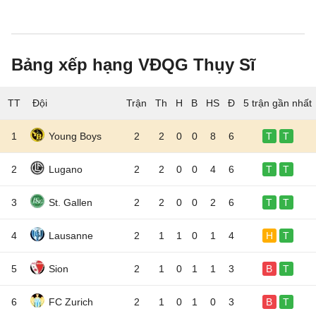
Bảng xếp hạng VĐQG Thụy Sĩ
TT
Đội
5 trận gần nhất
1
Young Boys
2
2
0
0
8
6
T
T
2
Lugano
2
2
0
0
4
6
T
T
3
St. Gallen
2
2
0
0
2
6
T
T
4
Lausanne
2
1
1
0
1
4
H
T
5
Sion
2
1
0
1
1
3
B
T
6
FC Zurich
2
1
0
1
0
3
B
T