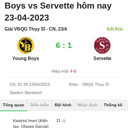
Boys vs Servette hôm nay
23-04-2023
Giải VĐQG Thụy Sĩ - CN, 23/4
Kết thúc
6 : 1
Young Boys
Servette
Hiệp một:
4-0
CN, 01:30 23/04/2023
Khác - VĐQG Thụy Sĩ
Stadion Wankdorf
Tổng quan
Diễn biến
Đội hình
Nhận định
Thống kê
11
Kastriot Imeri (Kiến
tạo: Ulisses Garcia)