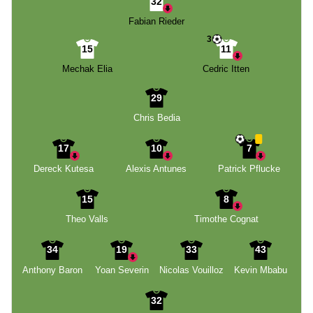
32
Fabian Rieder
3
15
11
Mechak Elia
Cedric Itten
29
Chris Bedia
17
10
7
Dereck Kutesa
Alexis Antunes
Patrick Pflucke
15
8
Theo Valls
Timothe Cognat
34
19
33
43
Anthony Baron
Yoan Severin
Nicolas Vouilloz
Kevin Mbabu
32