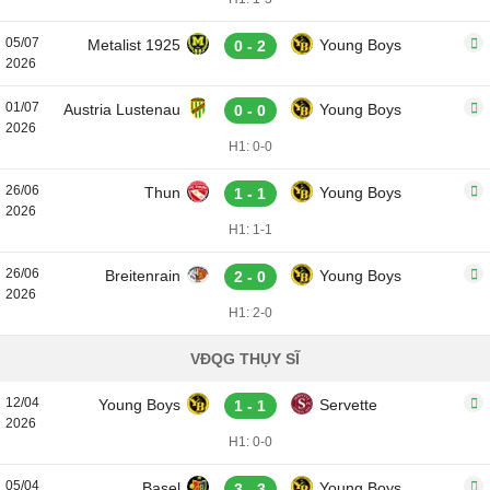
05/07
Metalist 1925
Young Boys
0 - 2
2026
01/07
Austria Lustenau
Young Boys
0 - 0
2026
H1: 0-0
26/06
Thun
Young Boys
1 - 1
2026
H1: 1-1
26/06
Breitenrain
Young Boys
2 - 0
2026
H1: 2-0
VĐQG THỤY SĨ
12/04
Young Boys
Servette
1 - 1
2026
H1: 0-0
05/04
Basel
Young Boys
3 - 3