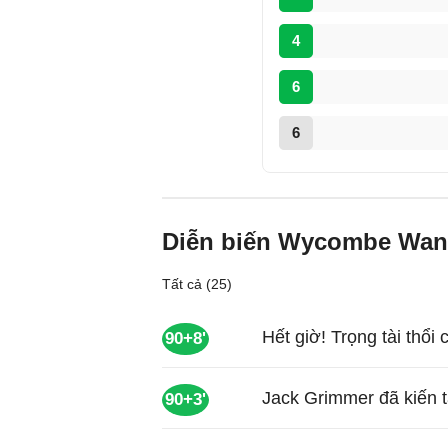
4
6
6
Diễn biến Wycombe Wand
Tất cả (25)
Hết giờ! Trọng tài thổi 
90+8'
Jack Grimmer đã kiến t
90+3'