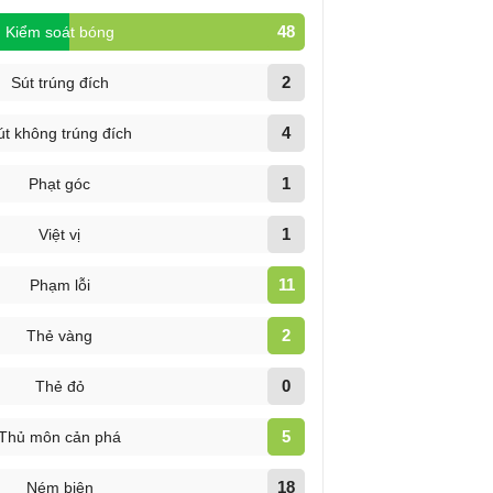
48
Kiểm soát bóng
2
Sút trúng đích
4
út không trúng đích
1
Phạt góc
1
Việt vị
11
Phạm lỗi
2
Thẻ vàng
0
Thẻ đỏ
5
Thủ môn cản phá
18
Ném biên