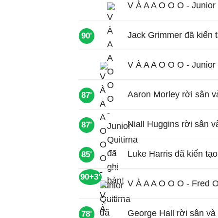
V À A A O O O - Junior 
Jack Grimmer đã kiến t
90'
V À A A O O O - Junior 
Aaron Morley rời sân v
87'
Niall Huggins rời sân 
87'
Luke Harris đã kiến tạ
85'
90+3'
V À A A O O O - Fred 
George Hall rời sân và 
78'