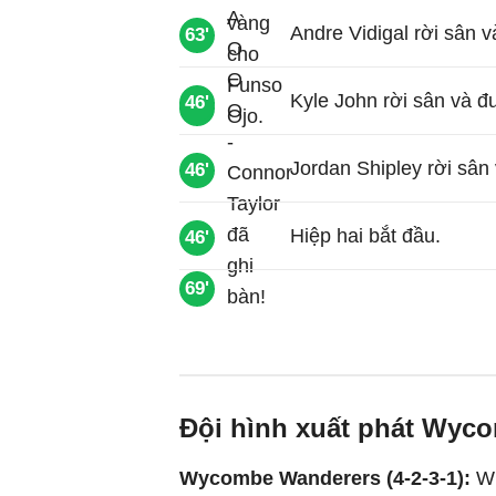
Andre Vidigal rời sân v
63'
Kyle John rời sân và đ
46'
65'
Jordan Shipley rời sân
46'
Hiệp hai bắt đầu.
46'
69'
Đội hình xuất phát Wyco
Wycombe Wanderers (4-2-3-1):
Wi