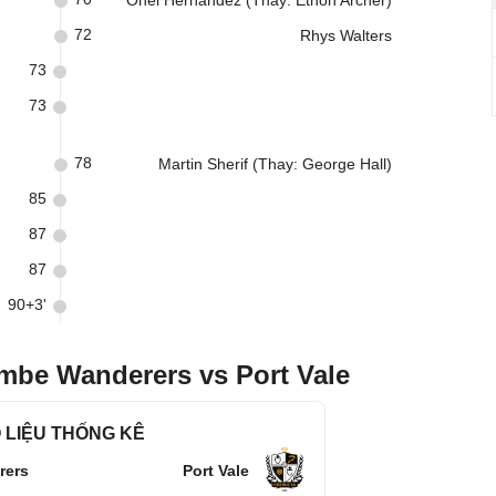
Onel Hernandez (Thay: Ethon Archer)
72
Rhys Walters
73
73
78
Martin Sherif (Thay: George Hall)
85
87
87
90+3'
mbe Wanderers vs Port Vale
 LIỆU THỐNG KÊ
rers
Port Vale