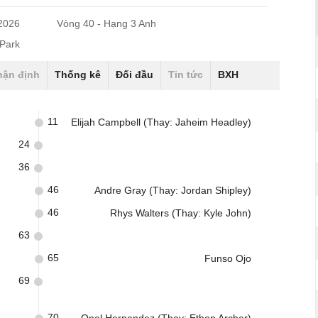
/2026
Vòng 40 - Hạng 3 Anh
Park
hận định
Thống kê
Đối đầu
Tin tức
BXH
11
Elijah Campbell (Thay: Jaheim Headley)
24
36
46
Andre Gray (Thay: Jordan Shipley)
46
Rhys Walters (Thay: Kyle John)
63
65
Funso Ojo
69
70