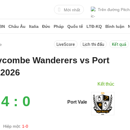
Trên đường Pitch
Mới nhất
BN
Châu Âu
Italia
Đức
Pháp
Quốc tế
LTĐ-KQ
Bình luận
e
LiveScore
Lịch thi đấu
Kết quả
Wycombe Wanderers vs Port
-2026
Kết thúc
4 : 0
Port Vale
Hiệp một:
1-0