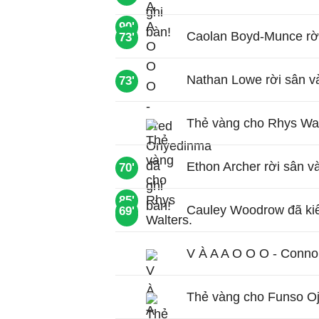
90'
Caolan Boyd-Munce rời
73'
Nathan Lowe rời sân và
73'
Thẻ vàng cho Rhys Wal
Ethon Archer rời sân v
70'
85'
Cauley Woodrow đã kiế
69'
72'
V À A A O O O - Connor
Thẻ vàng cho Funso Oj