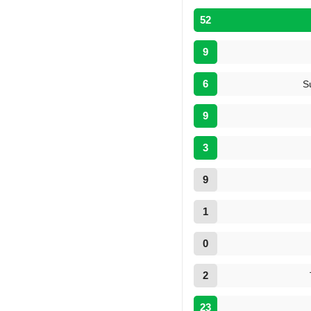
52
9
6
S
9
3
9
1
0
2
23