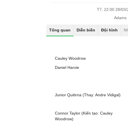
T7, 22:00 28/03
Adams 
Tổng quan
Diễn biến
Đội hình
N
Cauley Woodrow
Daniel Harvie
Junior Quitirna (Thay: Andre Vidigal)
Connor Taylor (Kiến tạo: Cauley
Woodrow)