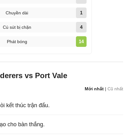
1
Chuyền dài
4
Cú sút bị chặn
14
Phát bóng
erers vs Port Vale
Mới nhất
|
Cũ nhất
còi kết thúc trận đấu.
ạo cho bàn thắng.