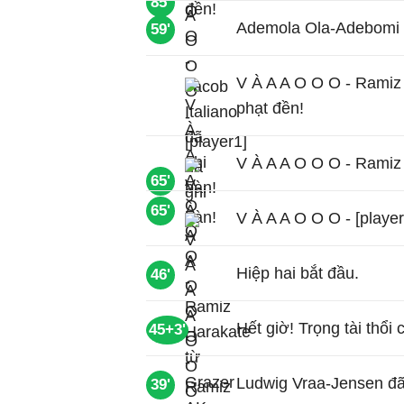
85'
Ademola Ola-Adebomi r
59'
V À A A O O O - Ramiz
phạt đền!
V À A A O O O - Ramiz 
65'
65'
V À A A O O O - [player
Hiệp hai bắt đầu.
46'
Hết giờ! Trọng tài thổi 
45+3'
Ludwig Vraa-Jensen đã 
39'