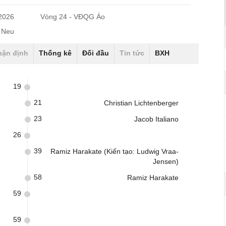
/2026
Vòng 24 - VĐQG Áo
n Neu
hận định
Thống kê
Đối đầu
Tin tức
BXH
19
21
Christian Lichtenberger
23
Jacob Italiano
26
39
Ramiz Harakate (Kiến tạo: Ludwig Vraa-
Jensen)
58
Ramiz Harakate
59
59