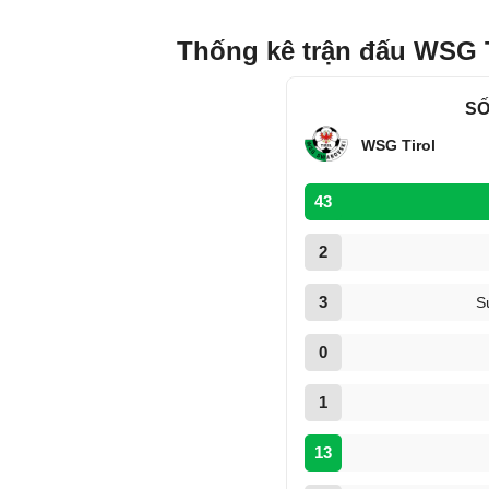
Thống kê trận đấu WSG T
SỐ
WSG Tirol
43
2
3
S
0
1
13