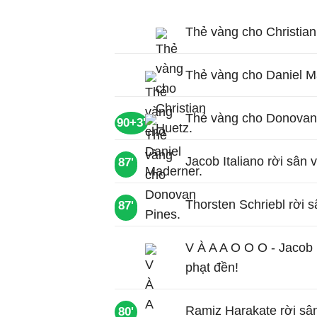
Thẻ vàng cho Christian
Thẻ vàng cho Daniel M
Thẻ vàng cho Donovan
90+3'
Jacob Italiano rời sân 
87'
90'
Thorsten Schriebl rời s
87'
88'
V À A A O O O - Jacob 
phạt đền!
Ramiz Harakate rời sâ
80'