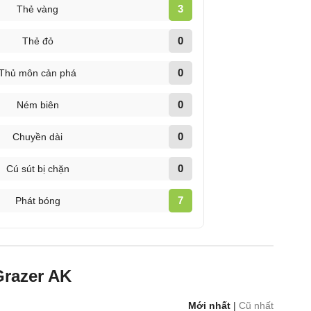
3
Thẻ vàng
0
Thẻ đỏ
0
Thủ môn cản phá
0
Ném biên
0
Chuyền dài
0
Cú sút bị chặn
7
Phát bóng
Grazer AK
Mới nhất
|
Cũ nhất