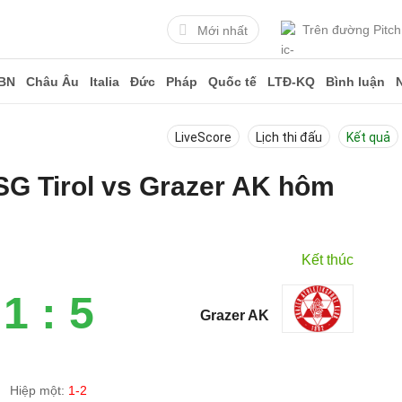
Trên đường Pitch
Mới nhất
BN
Châu Âu
Italia
Đức
Pháp
Quốc tế
LTĐ-KQ
Bình luận
LiveScore
Lịch thi đấu
Kết quả
SG Tirol vs Grazer AK hôm
Kết thúc
1 : 5
Grazer AK
Hiệp một:
1-2