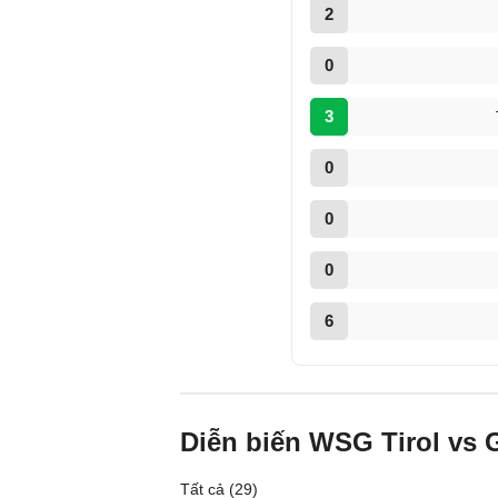
2
0
3
0
0
0
6
Diễn biến WSG Tirol vs 
Tất cả (29)