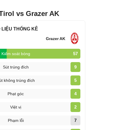
irol vs Grazer AK
 LIỆU THỐNG KÊ
Grazer AK
57
Kiểm soát bóng
9
Sút trúng đích
5
út không trúng đích
4
Phạt góc
2
Việt vị
7
Phạm lỗi