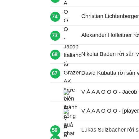
Christian Lichtenberge
74'
Alexander Hofleitner r
73'
Nikolai Baden rời sân v
68'
David Kubatta rời sân 
67'
V À A A O O O - Jacob I
V À A A O O O - [player
Lukas Sulzbacher rời s
59'