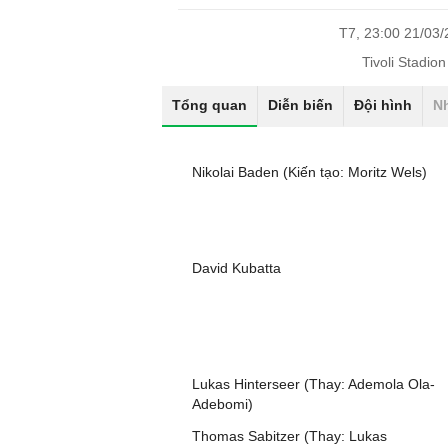
T7, 23:00 21/03
Tivoli Stadio
Tổng quan
Diễn biến
Đội hình
N
Nikolai Baden (Kiến tạo: Moritz Wels)
David Kubatta
Lukas Hinterseer (Thay: Ademola Ola-
Adebomi)
Thomas Sabitzer (Thay: Lukas