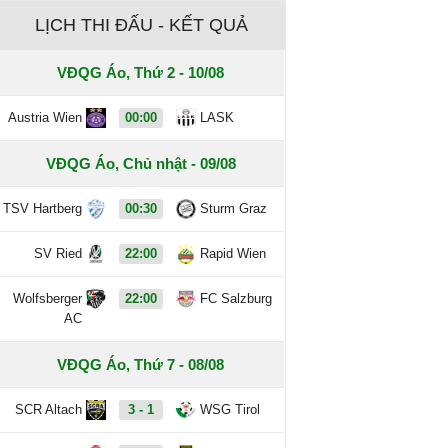
LỊCH THI ĐẤU - KẾT QUẢ
VĐQG Áo, Thứ 2 - 10/08
Austria Wien
00:00
LASK
VĐQG Áo, Chủ nhật - 09/08
TSV Hartberg
00:30
Sturm Graz
SV Ried
22:00
Rapid Wien
Wolfsberger
22:00
FC Salzburg
AC
VĐQG Áo, Thứ 7 - 08/08
SCR Altach
3 - 1
WSG Tirol