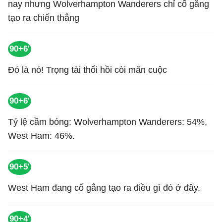
nay nhưng Wolverhampton Wanderers chỉ cố gắng
tạo ra chiến thắng
90+6'
Đó là nó! Trọng tài thổi hồi còi mãn cuộc
90+6'
Tỷ lệ cầm bóng: Wolverhampton Wanderers: 54%,
West Ham: 46%.
90+5'
West Ham đang cố gắng tạo ra điều gì đó ở đây.
90+4'