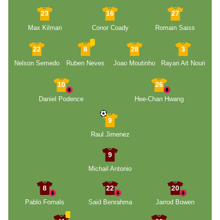
23
16
27
Max Kilman
Conor Coady
Romain Saiss
22
8
28
3
Nelson Semedo
Ruben Neves
Joao Moutinho
Rayan Ait Nouri
10
26
Daniel Podence
Hee-Chan Hwang
9
Raul Jimenez
9
Michail Antonio
8
22
20
Pablo Fornals
Said Benrahma
Jarrod Bowen