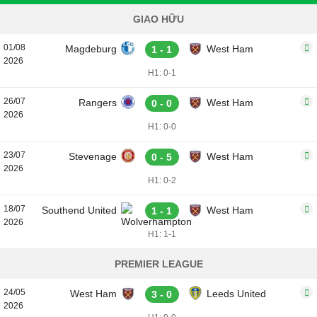
GIAO HỮU
01/08
Magdeburg
West Ham
1 - 1
2026
H1: 0-1
26/07
Rangers
West Ham
0 - 0
2026
H1: 0-0
23/07
Stevenage
West Ham
0 - 5
2026
H1: 0-2
18/07
Southend United
West Ham
1 - 1
2026
H1: 1-1
PREMIER LEAGUE
24/05
West Ham
Leeds United
3 - 0
2026