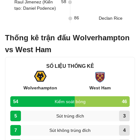
58
Raul Jimenez (Kiến
tạo: Daniel Podence)
86
Declan Rice
Thống kê trận đấu Wolverhampton
vs West Ham
SỐ LIỆU THỐNG KÊ
Wolverhampton
West Ham
54
46
Kiểm soát bóng
5
3
Sút trúng đích
7
4
Sút không trúng đích