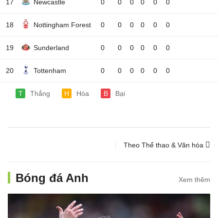
17
Newcastle
0
0
0
0
0
0
18
Nottingham Forest
0
0
0
0
0
0
19
Sunderland
0
0
0
0
0
0
20
Tottenham
0
0
0
0
0
0
T
Thắng
H
Hòa
B
Bại
Theo Thể thao & Văn hóa
Bóng đá Anh
Xem thêm