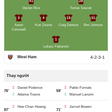
41
28
Declan Rice
Tomas Soucek
3
4
15
31
Aaron
Kurt Zouma
Craig Dawson
Ben Johnson
Cresswell
1
Lukasz Fabianski
West Ham
4-2-3-1
Thay người
Daniel Podence
Pablo Fornals
76’
59’
Adama Traore
Manuel Lanzini
Hee-Chan Hwang
Jarrod Bowen
87’
71’