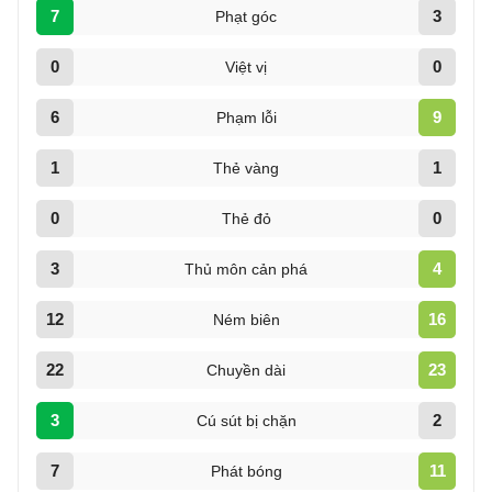
7
3
Phạt góc
0
0
Việt vị
6
9
Phạm lỗi
1
1
Thẻ vàng
0
0
Thẻ đỏ
3
4
Thủ môn cản phá
12
16
Ném biên
22
23
Chuyền dài
3
2
Cú sút bị chặn
7
11
Phát bóng