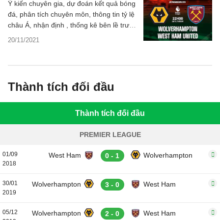
Ý kiến chuyên gia, dự đoán kết quả bóng
đá, phân tích chuyên môn, thông tin tỷ lệ
châu Á, nhận định , thống kê bên lề trước
trận đấu Wolves vs West Ham vòng 12
20/11/2021
Premier League hôm nay.
Thành tích đối đầu
Thành tích đối đầu
PREMIER LEAGUE
01/09
West Ham
Wolverhampton
0 - 1
2018
30/01
Wolverhampton
West Ham
3 - 0
2019
05/12
Wolverhampton
West Ham
2 - 0