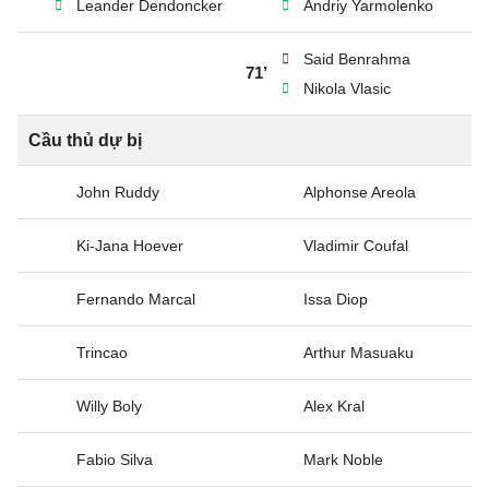
Leander Dendoncker
Andriy Yarmolenko
Said Benrahma
71’
Nikola Vlasic
Cầu thủ dự bị
John Ruddy
Alphonse Areola
Ki-Jana Hoever
Vladimir Coufal
Fernando Marcal
Issa Diop
Trincao
Arthur Masuaku
Willy Boly
Alex Kral
Fabio Silva
Mark Noble