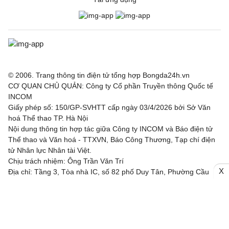
© 2006. Trang thông tin điện tử tổng hợp Bongda24h.vn
CƠ QUAN CHỦ QUẢN: Công ty Cổ phần Truyền thông Quốc tế
INCOM
Giấy phép số: 150/GP-SVHTT cấp ngày 03/4/2026 bởi Sở Văn
hoá Thể thao TP. Hà Nội
Nội dung thông tin hợp tác giữa Công ty INCOM và Báo điện tử
Thể thao và Văn hoá - TTXVN, Báo Công Thương, Tạp chí điện
tử Nhân lực Nhân tài Việt.
Chịu trách nhiệm: Ông Trần Văn Trí
X
Địa chỉ: Tầng 3, Tòa nhà IC, số 82 phố Duy Tân, Phường Cầu
Giấy, TP. Hà Nội
Email: bongda24h@incom.vn /Số điện thoại: (024) 3.784 8888