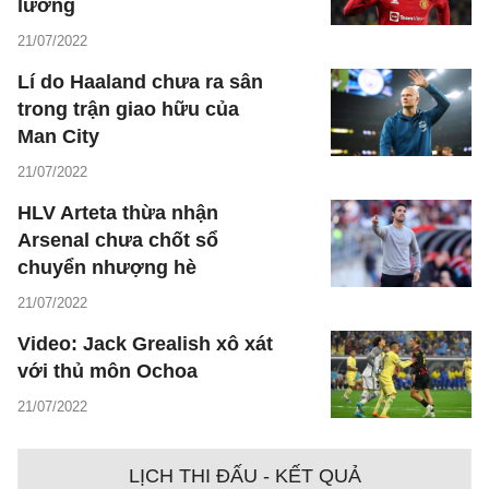
lương
21/07/2022
Lí do Haaland chưa ra sân
trong trận giao hữu của
Man City
21/07/2022
HLV Arteta thừa nhận
Arsenal chưa chốt sổ
chuyển nhượng hè
21/07/2022
Video: Jack Grealish xô xát
với thủ môn Ochoa
21/07/2022
LỊCH THI ĐẤU - KẾT QUẢ