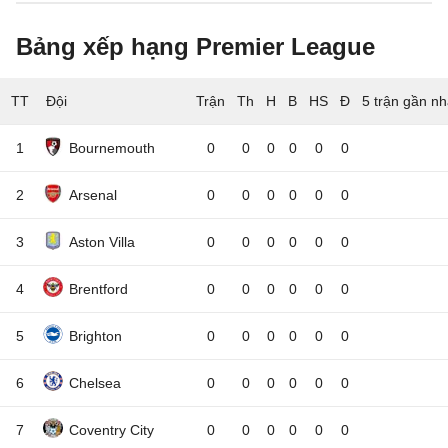
Bảng xếp hạng Premier League
TT
Đội
5 trận gần nh
1
Bournemouth
0
0
0
0
0
0
2
Arsenal
0
0
0
0
0
0
3
Aston Villa
0
0
0
0
0
0
4
Brentford
0
0
0
0
0
0
5
Brighton
0
0
0
0
0
0
6
Chelsea
0
0
0
0
0
0
7
Coventry City
0
0
0
0
0
0