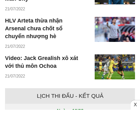
21/07/2022
HLV Arteta thừa nhận
Arsenal chưa chốt sổ
chuyển nhượng hè
21/07/2022
Video: Jack Grealish xô xát
với thủ môn Ochoa
21/07/2022
LỊCH THI ĐẤU - KẾT QUẢ
X
Ngày - 10/08
Chưa có dữ liệu trận đấu
Ngày - 09/08