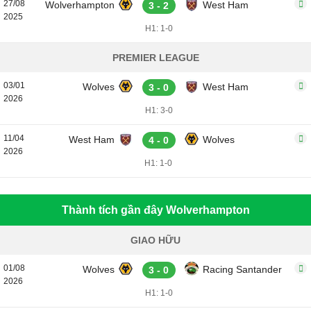
27/08
Wolverhampton
West Ham
3 - 2
2025
H1: 1-0
PREMIER LEAGUE
03/01
Wolves
West Ham
3 - 0
2026
H1: 3-0
11/04
West Ham
Wolves
4 - 0
2026
H1: 1-0
Thành tích gần đây Wolverhampton
GIAO HỮU
01/08
Wolves
Racing Santander
3 - 0
2026
H1: 1-0