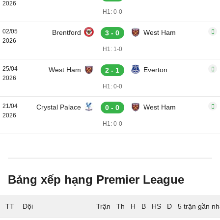
2026
H1: 0-0
02/05
Brentford
West Ham
3 - 0
2026
H1: 1-0
25/04
West Ham
Everton
2 - 1
2026
H1: 0-0
21/04
Crystal Palace
West Ham
0 - 0
2026
H1: 0-0
Bảng xếp hạng Premier League
TT
Đội
5 trận gần nh