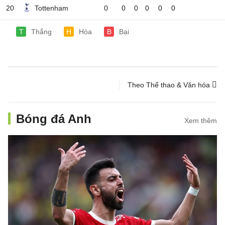
20
Tottenham
0
0
0
0
0
0
T
Thắng
H
Hòa
B
Bại
Theo Thể thao & Văn hóa
Bóng đá Anh
Xem thêm