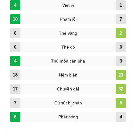
4
1
Việt vị
10
7
Phạm lỗi
0
2
Thẻ vàng
0
0
Thẻ đỏ
4
3
Thủ môn cản phá
18
23
Ném biên
17
32
Chuyền dài
7
8
Cú sút bị chặn
6
4
Phát bóng