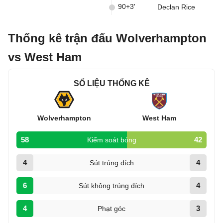
90+3'
Declan Rice
Thống kê trận đấu Wolverhampton
vs West Ham
SỐ LIỆU THỐNG KÊ
Wolverhampton
West Ham
58
42
Kiểm soát bóng
4
4
Sút trúng đích
6
4
Sút không trúng đích
4
3
Phạt góc