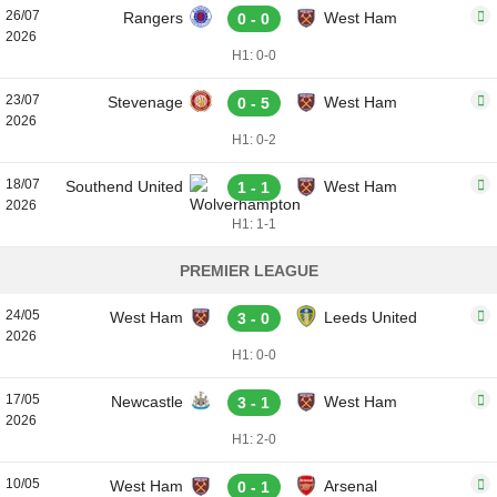
26/07
Rangers
West Ham
0 - 0
2026
H1: 0-0
23/07
Stevenage
West Ham
0 - 5
2026
H1: 0-2
18/07
Southend United
West Ham
1 - 1
2026
H1: 1-1
PREMIER LEAGUE
24/05
West Ham
Leeds United
3 - 0
2026
H1: 0-0
17/05
Newcastle
West Ham
3 - 1
2026
H1: 2-0
10/05
West Ham
Arsenal
0 - 1