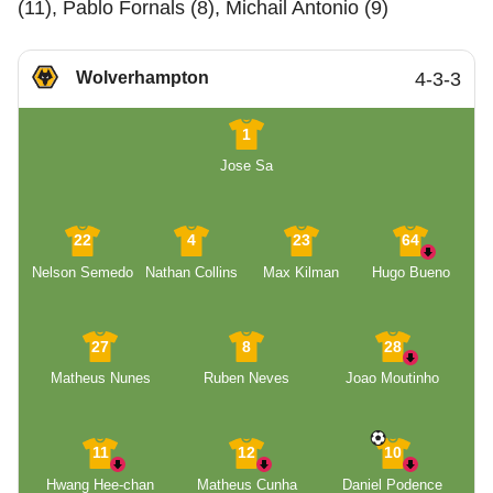
(11), Pablo Fornals (8), Michail Antonio (9)
Wolverhampton
4-3-3
1
Jose Sa
22
4
23
64
Nelson Semedo
Nathan Collins
Max Kilman
Hugo Bueno
27
8
28
Matheus Nunes
Ruben Neves
Joao Moutinho
11
12
10
Hwang Hee-chan
Matheus Cunha
Daniel Podence