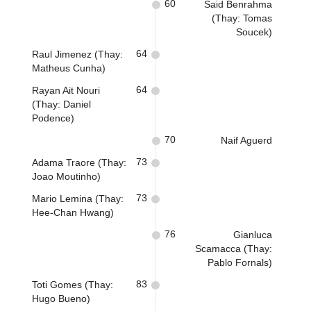
60
Said Benrahma
(Thay: Tomas
Soucek)
64
Raul Jimenez (Thay:
Matheus Cunha)
64
Rayan Ait Nouri
(Thay: Daniel
Podence)
70
Naif Aguerd
73
Adama Traore (Thay:
Joao Moutinho)
73
Mario Lemina (Thay:
Hee-Chan Hwang)
76
Gianluca
Scamacca (Thay:
Pablo Fornals)
83
Toti Gomes (Thay:
Hugo Bueno)