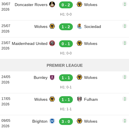
30/07
Doncaster Rovers
Wolves
0 - 2
2026
H1: 0-0
25/07
Wolves
Sociedad
1 - 2
2026
23/07
Maidenhead United
Wolves
0 - 1
2026
H1: 0-0
PREMIER LEAGUE
24/05
Burnley
Wolves
1 - 1
2026
H1: 0-1
17/05
Wolves
Fulham
1 - 1
2026
H1: 1-1
09/05
Brighton
Wolves
3 - 0
2026