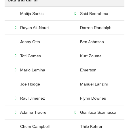
Matija Sarkic
Said Benrahma
Rayan Ait-Nouri
Darren Randolph
Jonny Otto
Ben Johnson
Toti Gomes
Kurt Zouma
Mario Lemina
Emerson
Joe Hodge
Manuel Lanzini
Raul Jimenez
Flynn Downes
Adama Traore
Gianluca Scamacca
Chem Campbell
Thilo Kehrer