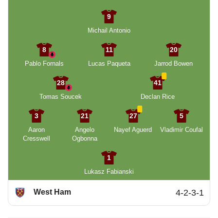
9
Michail Antonio
8
11
20
Pablo Fornals
Lucas Paqueta
Jarrod Bowen
28
41
Tomas Soucek
Declan Rice
3
21
27
5
Aaron
Angelo
Nayef Aguerd
Vladimir Coufal
Cresswell
Ogbonna
1
Lukasz Fabianski
West Ham
4-2-3-1