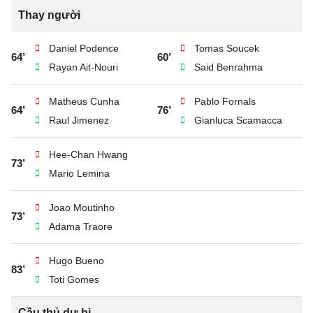
Thay người
Daniel Podence
Tomas Soucek
64’
60’
Rayan Ait-Nouri
Said Benrahma
Matheus Cunha
Pablo Fornals
64’
76’
Raul Jimenez
Gianluca Scamacca
Hee-Chan Hwang
73’
Mario Lemina
Joao Moutinho
73’
Adama Traore
Hugo Bueno
83’
Toti Gomes
Cầu thủ dự bị