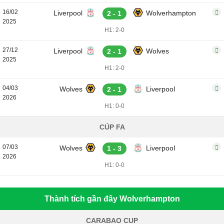
16/02
Liverpool
Wolverhampton
2 - 1
2025
H1: 2-0
27/12
Liverpool
Wolves
2 - 1
2025
H1: 2-0
04/03
Wolves
Liverpool
2 - 1
2026
H1: 0-0
CÚP FA
07/03
Wolves
Liverpool
1 - 3
2026
H1: 0-0
Thành tích gần đây Wolverhampton
CARABAO CUP