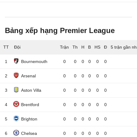
Bảng xếp hạng Premier League
TT
Đội
5 trận gần nh
1
Bournemouth
0
0
0
0
0
0
2
Arsenal
0
0
0
0
0
0
3
Aston Villa
0
0
0
0
0
0
4
Brentford
0
0
0
0
0
0
5
Brighton
0
0
0
0
0
0
6
Chelsea
0
0
0
0
0
0