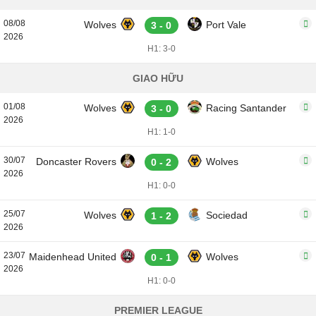
08/08
Wolves
Port Vale
3 - 0
2026
H1: 3-0
GIAO HỮU
01/08
Wolves
Racing Santander
3 - 0
2026
H1: 1-0
30/07
Doncaster Rovers
Wolves
0 - 2
2026
H1: 0-0
25/07
Wolves
Sociedad
1 - 2
2026
23/07
Maidenhead United
Wolves
0 - 1
2026
H1: 0-0
PREMIER LEAGUE