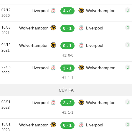
07/12
Liverpool
Wolverhampton
4 - 0
2020
16/03
Wolverhampton
Liverpool
0 - 1
2021
04/12
Wolverhampton
Liverpool
0 - 1
2021
H1: 0-0
22/05
Liverpool
Wolverhampton
3 - 1
2022
H1: 1-1
CÚP FA
08/01
Liverpool
Wolverhampton
2 - 2
2023
H1: 1-1
18/01
Wolverhampton
Liverpool
0 - 1
2023