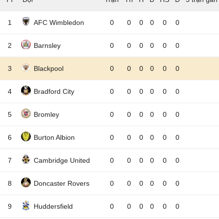
1
AFC Wimbledon
0
0
0
0
0
0
2
Barnsley
0
0
0
0
0
0
3
Blackpool
0
0
0
0
0
0
4
Bradford City
0
0
0
0
0
0
5
Bromley
0
0
0
0
0
0
6
Burton Albion
0
0
0
0
0
0
7
Cambridge United
0
0
0
0
0
0
8
Doncaster Rovers
0
0
0
0
0
0
9
Huddersfield
0
0
0
0
0
0