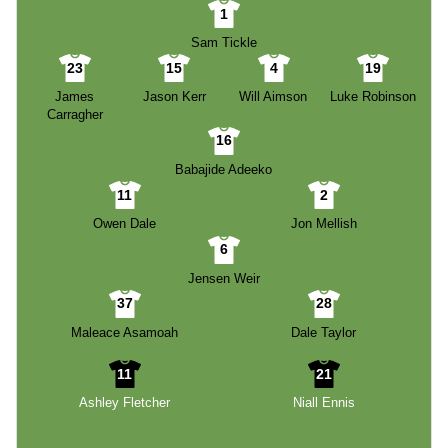
1
Sam Tickle
23
15
4
19
James
Jason Kerr
Will Aimson
Luke Robinson
Carragher
16
Babajide Adeeko
11
2
Owen Dale
Jon Mellish
6
Jensen Weir
37
28
Maleace Asamoah
Dale Taylor
11
21
Ashley Fletcher
Niall Ennis