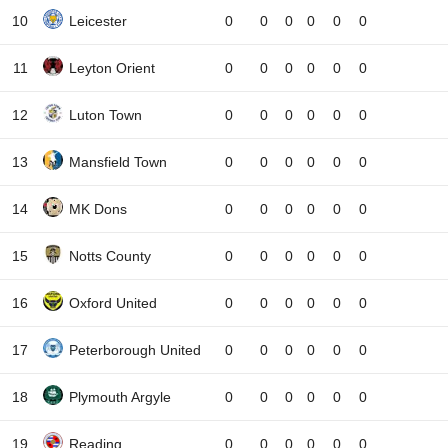
10
Leicester
0
0
0
0
0
0
11
Leyton Orient
0
0
0
0
0
0
12
Luton Town
0
0
0
0
0
0
13
Mansfield Town
0
0
0
0
0
0
14
MK Dons
0
0
0
0
0
0
15
Notts County
0
0
0
0
0
0
16
Oxford United
0
0
0
0
0
0
17
Peterborough United
0
0
0
0
0
0
18
Plymouth Argyle
0
0
0
0
0
0
19
Reading
0
0
0
0
0
0