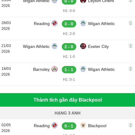
03/04
Wigan Athletic
Leyton Orient
0 - 0
2026
H1: 0-0
28/03
Reading
Wigan Athletic
3 - 0
2026
H1: 2-0
21/03
Wigan Athletic
Exeter City
2 - 0
2026
H1: 1-0
18/03
Barnsley
Wigan Athletic
1 - 1
2026
H1: 0-1
Thành tích gần đây Blackpool
HẠNG 3 ANH
02/05
Reading
Blackpool
0 - 1
2026