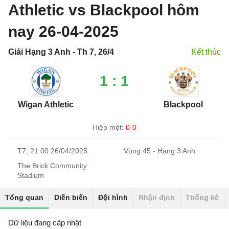
Athletic vs Blackpool hôm
nay 26-04-2025
Giải Hạng 3 Anh - Th 7, 26/4
Kết thúc
1 : 1
Wigan Athletic
Blackpool
Hiệp một:
0-0
T7, 21:00 26/04/2025
Vòng 45 - Hạng 3 Anh
The Brick Community
Stadium
Tổng quan
Diễn biến
Đội hình
Nhận định
Thống kê
Dữ liệu đang cập nhật