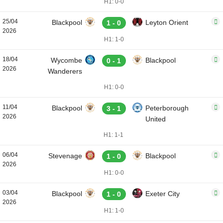
H1: 0-0
25/04
Blackpool
Leyton Orient
1 - 0
2026
H1: 1-0
18/04
Wycombe
Blackpool
0 - 1
2026
Wanderers
H1: 0-0
11/04
Blackpool
Peterborough
3 - 1
2026
United
H1: 1-1
06/04
Stevenage
Blackpool
1 - 0
2026
H1: 0-0
03/04
Blackpool
Exeter City
1 - 0
2026
H1: 1-0