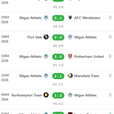
2026
H1: 0-0
25/04
Wigan Athletic
AFC Wimbledon
0 - 1
2026
H1: 0-0
19/04
Port Vale
Wigan Athletic
0 - 0
2026
H1: 0-0
15/04
Wigan Athletic
Rotherham United
3 - 0
2026
H1: 1-0
11/04
Wigan Athletic
Mansfield Town
2 - 1
2026
H1: 1-1
06/04
Northampton Town
Wigan Athletic
1 - 3
2026
H1: 0-2