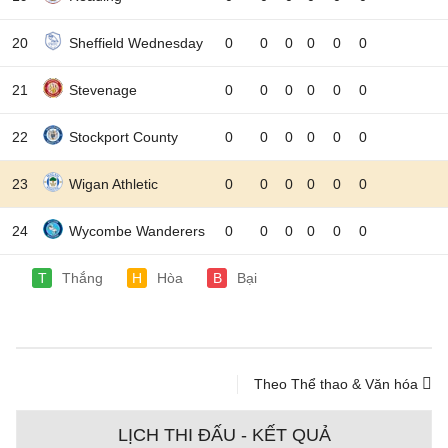
20
Sheffield Wednesday
0
0
0
0
0
0
21
Stevenage
0
0
0
0
0
0
22
Stockport County
0
0
0
0
0
0
23
Wigan Athletic
0
0
0
0
0
0
24
Wycombe Wanderers
0
0
0
0
0
0
T
Thắng
H
Hòa
B
Bại
Theo Thể thao & Văn hóa
LỊCH THI ĐẤU - KẾT QUẢ