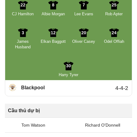
22
8
7
25
CJ Hamilton
Albie Morgan
Lee Evans
Rob Apter
3
12
20
24
James
Elkan Baggott
Oliver Casey
Odel Offiah
Husband
30
Harry Tyrer
Blackpool
4-4-2
Cầu thủ dự bị
Tom Watson
Richard O'Donnell