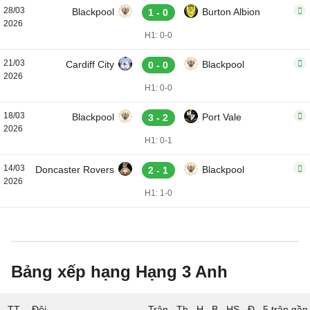
28/03
Blackpool
Burton Albion
1 - 0
2026
H1: 0-0
21/03
Cardiff City
Blackpool
0 - 0
2026
H1: 0-0
18/03
Blackpool
Port Vale
3 - 2
2026
H1: 0-1
14/03
Doncaster Rovers
Blackpool
2 - 1
2026
H1: 1-0
Bảng xếp hạng Hạng 3 Anh
TT
Đội
5 trận gần