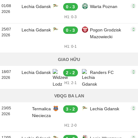
01/08
Lechia Gdansk
Warta Poznan
0 - 3
2026
H1: 0-3
25/07
Lechia Gdansk
Pogon Grodzisk
0 - 3
2026
Mazowiecki
H1: 0-1
GIAO HỮU
18/07
Lechia Gdansk
Randers FC
2 - 2
2026
H1: 2-1
VĐQG BA LAN
23/05
Termalica
Lechia Gdansk
3 - 2
2026
Nieciecza
H1: 2-0
17/05