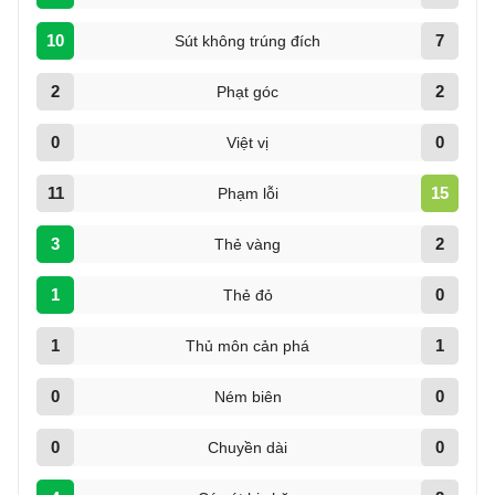
10
7
Sút không trúng đích
2
2
Phạt góc
0
0
Việt vị
11
15
Phạm lỗi
3
2
Thẻ vàng
1
0
Thẻ đỏ
1
1
Thủ môn cản phá
0
0
Ném biên
0
0
Chuyền dài