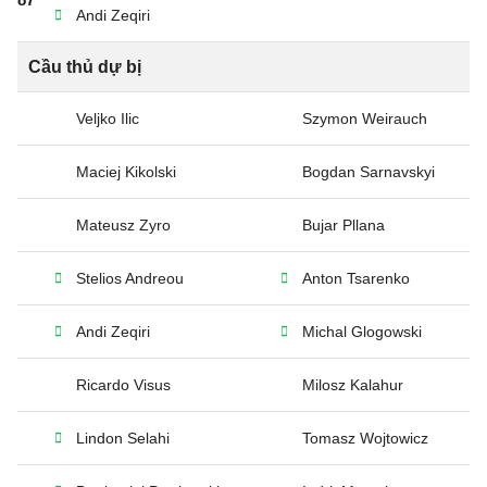
Andi Zeqiri
Cầu thủ dự bị
Veljko Ilic
Szymon Weirauch
Maciej Kikolski
Bogdan Sarnavskyi
Mateusz Zyro
Bujar Pllana
Stelios Andreou
Anton Tsarenko
Andi Zeqiri
Michal Glogowski
Ricardo Visus
Milosz Kalahur
Lindon Selahi
Tomasz Wojtowicz