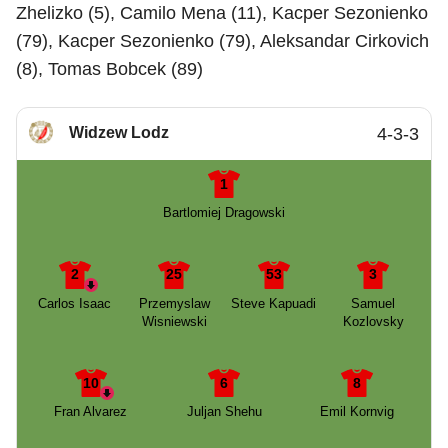
Zhelizko (5), Camilo Mena (11), Kacper Sezonienko
(79), Kacper Sezonienko (79), Aleksandar Cirkovich
(8), Tomas Bobcek (89)
Widzew Lodz
4-3-3
1
Bartlomiej Dragowski
2
25
53
3
Carlos Isaac
Przemyslaw
Steve Kapuadi
Samuel
Wisniewski
Kozlovsky
10
6
8
Fran Alvarez
Juljan Shehu
Emil Kornvig