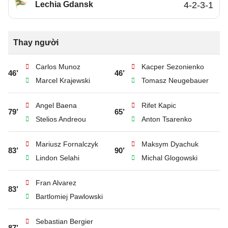
Lechia Gdansk
4-2-3-1
Thay người
Carlos Munoz
Kacper Sezonienko
46’
46’
Marcel Krajewski
Tomasz Neugebauer
Angel Baena
Rifet Kapic
79’
65’
Stelios Andreou
Anton Tsarenko
Mariusz Fornalczyk
Maksym Dyachuk
83’
90’
Lindon Selahi
Michal Glogowski
Fran Alvarez
83’
Bartlomiej Pawlowski
Sebastian Bergier
87’