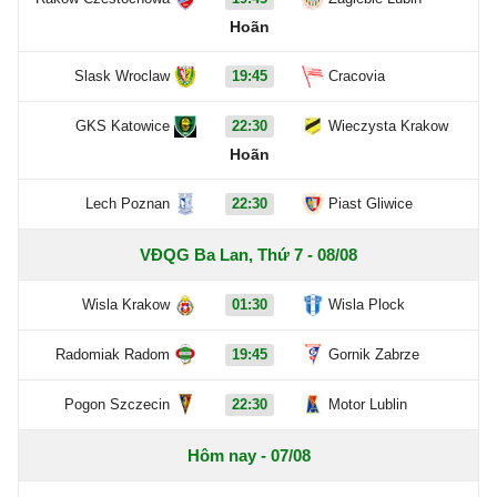
Hoãn
Slask Wroclaw
19:45
Cracovia
GKS Katowice
22:30
Wieczysta Krakow
Hoãn
Lech Poznan
22:30
Piast Gliwice
VĐQG Ba Lan, Thứ 7 - 08/08
Wisla Krakow
01:30
Wisla Plock
Radomiak Radom
19:45
Gornik Zabrze
Pogon Szczecin
22:30
Motor Lublin
Hôm nay - 07/08