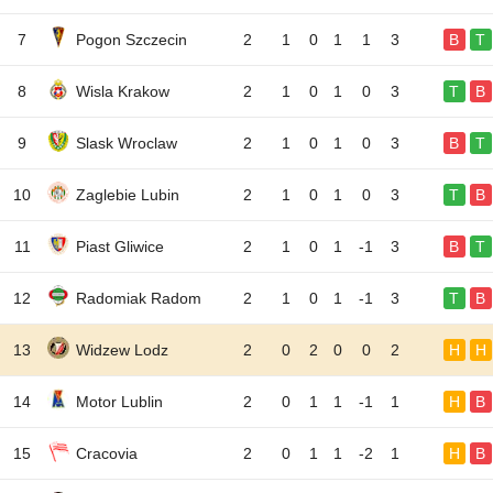
7
Pogon Szczecin
2
1
0
1
1
3
B
T
8
Wisla Krakow
2
1
0
1
0
3
T
B
9
Slask Wroclaw
2
1
0
1
0
3
B
T
10
Zaglebie Lubin
2
1
0
1
0
3
T
B
11
Piast Gliwice
2
1
0
1
-1
3
B
T
12
Radomiak Radom
2
1
0
1
-1
3
T
B
13
Widzew Lodz
2
0
2
0
0
2
H
H
14
Motor Lublin
2
0
1
1
-1
1
H
B
15
Cracovia
2
0
1
1
-2
1
H
B