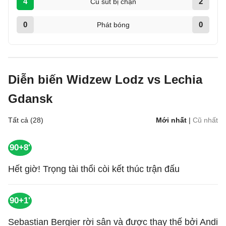
4
2
Cú sút bị chặn
0
0
Phát bóng
Diễn biến Widzew Lodz vs Lechia
Gdansk
Tất cả (28)
Mới nhất
|
Cũ nhất
90+8'
Hết giờ! Trọng tài thổi còi kết thúc trận đấu
90+1'
Sebastian Bergier rời sân và được thay thế bởi Andi