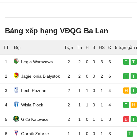
Bảng xếp hạng VĐQG Ba Lan
TT
Đội
5 trận gần 
1
Legia Warszawa
2
2
0
0
3
6
T
T
2
Jagiellonia Bialystok
2
2
0
0
2
6
T
T
3
Lech Poznan
2
1
1
0
1
4
H
T
4
Wisla Plock
2
1
1
0
1
4
T
H
5
GKS Katowice
2
1
0
1
1
3
B
T
6
Gornik Zabrze
1
1
0
0
1
3
T