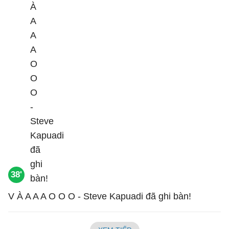
38'
V À A A A O O O - Steve Kapuadi đã ghi bàn!