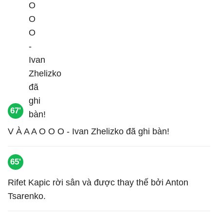
67'
V À A A O O O - Ivan Zhelizko đã ghi bàn!
65'
Rifet Kapic rời sân và được thay thế bởi Anton
Tsarenko.