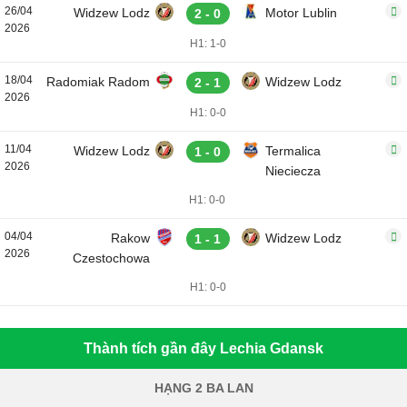
26/04
Widzew Lodz
Motor Lublin
2 - 0
2026
H1: 1-0
18/04
Radomiak Radom
Widzew Lodz
2 - 1
2026
H1: 0-0
11/04
Widzew Lodz
Termalica
1 - 0
2026
Nieciecza
H1: 0-0
04/04
Rakow
Widzew Lodz
1 - 1
2026
Czestochowa
H1: 0-0
Thành tích gần đây Lechia Gdansk
HẠNG 2 BA LAN