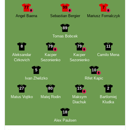
77
99
7
Angel Baena
Sebastian Bergier
Mariusz Fornalczyk
89
Tomas Bobcek
8
79
79
11
Aleksandar
Kacper
Kacper
Camilo Mena
Cirkovich
Sezonienko
Sezonienko
5
10
Ivan Zhelizko
Rifet Kapic
27
80
15
2
Matus Vojtko
Matej Rodin
Maksym
Bartlomiej
Diachuk
Kludka
18
Alex Paulsen