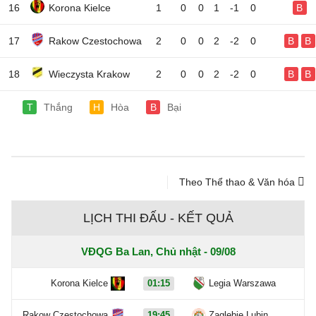
16
Korona Kielce
1
0
0
1
-1
0
B
17
Rakow Czestochowa
2
0
0
2
-2
0
B
B
18
Wieczysta Krakow
2
0
0
2
-2
0
B
B
T
Thắng
H
Hòa
B
Bại
Theo Thể thao & Văn hóa
LỊCH THI ĐẤU - KẾT QUẢ
VĐQG Ba Lan, Chủ nhật - 09/08
Korona Kielce
01:15
Legia Warszawa
Rakow Czestochowa
19:45
Zaglebie Lubin