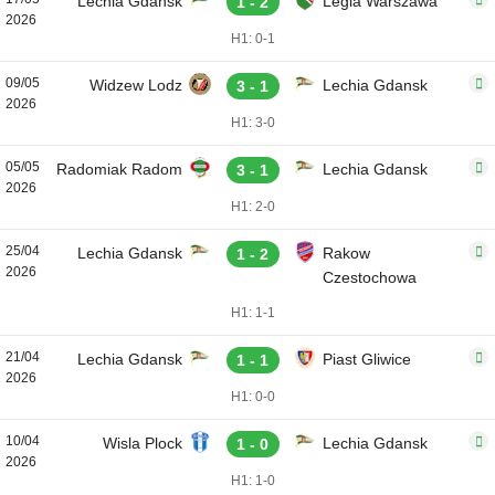
Lechia Gdansk
Legia Warszawa
1 - 2
2026
H1: 0-1
09/05
Widzew Lodz
Lechia Gdansk
3 - 1
2026
H1: 3-0
05/05
Radomiak Radom
Lechia Gdansk
3 - 1
2026
H1: 2-0
25/04
Lechia Gdansk
Rakow
1 - 2
2026
Czestochowa
H1: 1-1
21/04
Lechia Gdansk
Piast Gliwice
1 - 1
2026
H1: 0-0
10/04
Wisla Plock
Lechia Gdansk
1 - 0
2026
H1: 1-0