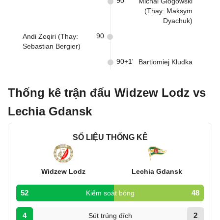
90
Michal Glogowski
(Thay: Maksym
Dyachuk)
90
Andi Zeqiri (Thay:
Sebastian Bergier)
90+1'
Bartlomiej Kludka
Thống kê trận đấu Widzew Lodz vs
Lechia Gdansk
SỐ LIỆU THỐNG KÊ
Widzew Lodz
Lechia Gdansk
52
48
Kiểm soát bóng
4
2
Sút trúng đích