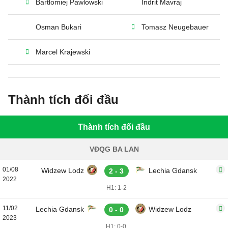
Bartlomiej Pawlowski
Indrit Mavraj
Osman Bukari
Tomasz Neugebauer
Marcel Krajewski
Thành tích đối đầu
Thành tích đối đầu
VĐQG BA LAN
01/08
Widzew Lodz
Lechia Gdansk
2 - 3
2022
H1: 1-2
11/02
Lechia Gdansk
Widzew Lodz
0 - 0
2023
H1: 0-0