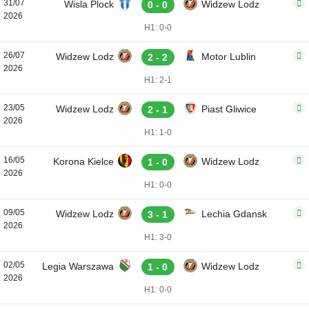
31/07
Wisla Plock
Widzew Lodz
0 - 0
2026
H1: 0-0
26/07
Widzew Lodz
Motor Lublin
2 - 2
2026
H1: 2-1
23/05
Widzew Lodz
Piast Gliwice
2 - 1
2026
H1: 1-0
16/05
Korona Kielce
Widzew Lodz
1 - 0
2026
H1: 0-0
09/05
Widzew Lodz
Lechia Gdansk
3 - 1
2026
H1: 3-0
02/05
Legia Warszawa
Widzew Lodz
1 - 0
2026
H1: 0-0