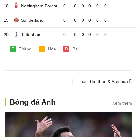
18
Nottingham Forest
0
0
0
0
0
0
19
Sunderland
0
0
0
0
0
0
20
Tottenham
0
0
0
0
0
0
T
Thắng
H
Hòa
B
Bại
Theo Thể thao & Văn hóa
Bóng đá Anh
Xem thêm