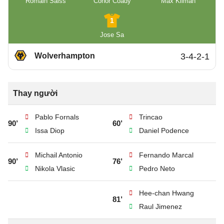
Romain Saiss
Conor Coady
Max Kilman
1
Jose Sa
Wolverhampton
3-4-2-1
Thay người
Pablo Fornals
Trincao
90’
60’
Issa Diop
Daniel Podence
Michail Antonio
Fernando Marcal
90’
76’
Nikola Vlasic
Pedro Neto
Hee-chan Hwang
81’
Raul Jimenez