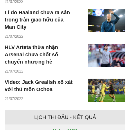
21/07/2022
Lí do Haaland chưa ra sân
trong trận giao hữu của
Man City
21/07/2022
HLV Arteta thừa nhận
Arsenal chưa chốt sổ
chuyển nhượng hè
21/07/2022
Video: Jack Grealish xô xát
với thủ môn Ochoa
21/07/2022
LỊCH THI ĐẤU - KẾT QUẢ