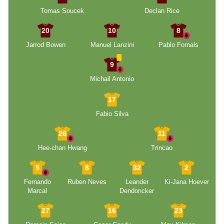
Tomas Soucek
Declan Rice
20
10
8
Jarrod Bowen
Manuel Lanzini
Pablo Fornals
9
Michail Antonio
17
Fabio Silva
26
11
Hee-chan Hwang
Trincao
5
8
32
2
Fernando
Ruben Neves
Leander
Ki-Jana Hoever
Marcal
Dendoncker
27
16
23