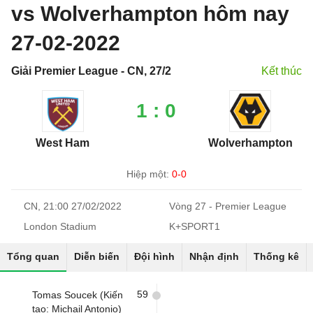
vs Wolverhampton hôm nay
27-02-2022
Giải Premier League - CN, 27/2
Kết thúc
1 : 0
West Ham
Wolverhampton
Hiệp một:
0-0
CN, 21:00 27/02/2022
Vòng 27 - Premier League
London Stadium
K+SPORT1
Tổng quan
Diễn biến
Đội hình
Nhận định
Thống kê
59
Tomas Soucek (Kiến
tạo: Michail Antonio)