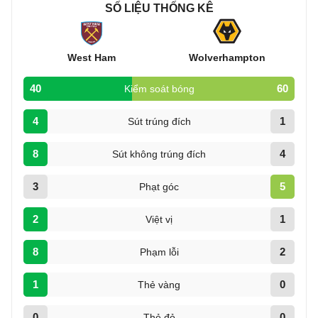
SỐ LIỆU THỐNG KÊ
West Ham
Wolverhampton
40
60
Kiểm soát bóng
4
1
Sút trúng đích
8
4
Sút không trúng đích
3
5
Phạt góc
2
1
Việt vị
8
2
Phạm lỗi
1
0
Thẻ vàng
0
0
Thẻ đỏ