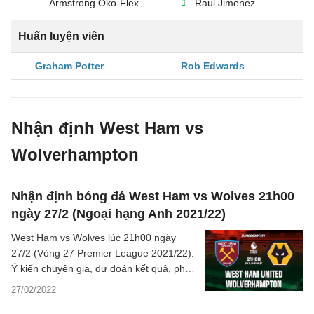
Armstrong Oko-Flex
Raul Jimenez
Huấn luyện viên
Graham Potter
Rob Edwards
Nhận định West Ham vs
Wolverhampton
Nhận định bóng đá West Ham vs Wolves 21h00
ngày 27/2 (Ngoại hạng Anh 2021/22)
West Ham vs Wolves lúc 21h00 ngày
27/2 (Vòng 27 Premier League 2021/22):
Ý kiến chuyên gia, dự đoán kết quả, phân
tích chuyên môn, thông tin bóng đá,
27/02/2022
thống kê bên lề, châu Á trận đấu.