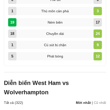
1
3
Thủ môn cản phá
19
17
Ném biên
18
24
Chuyền dài
1
9
Cú sút bị chặn
5
12
Phát bóng
Diễn biến West Ham vs
Wolverhampton
Tất cả (322)
Mới nhất
|
Cũ nhất