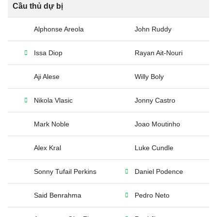
Cầu thủ dự bị
Alphonse Areola
John Ruddy
Issa Diop
Rayan Ait-Nouri
Aji Alese
Willy Boly
Nikola Vlasic
Jonny Castro
Mark Noble
Joao Moutinho
Alex Kral
Luke Cundle
Sonny Tufail Perkins
Daniel Podence
Said Benrahma
Pedro Neto