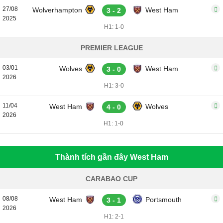
27/08
Wolverhampton
West Ham
3 - 2
2025
H1: 1-0
PREMIER LEAGUE
03/01
Wolves
West Ham
3 - 0
2026
H1: 3-0
11/04
West Ham
Wolves
4 - 0
2026
H1: 1-0
Thành tích gần đây West Ham
CARABAO CUP
08/08
West Ham
Portsmouth
3 - 1
2026
H1: 2-1