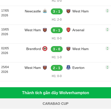
H1: 0-0
17/05
Newcastle
West Ham
3 - 1
2026
H1: 2-0
10/05
West Ham
Arsenal
0 - 1
2026
H1: 0-0
02/05
Brentford
West Ham
3 - 0
2026
H1: 1-0
25/04
West Ham
Everton
2 - 1
2026
H1: 0-0
Thành tích gần đây Wolverhampton
CARABAO CUP