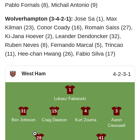
Pablo Fornals (8), Michail Antonio (9)
Wolverhampton (3-4-2-1):
Jose Sa (1), Max
Kilman (23), Conor Coady (16), Romain Saiss (27),
Ki-Jana Hoever (2), Leander Dendoncker (32),
Ruben Neves (8), Fernando Marcal (5), Trincao
(11), Hee-chan Hwang (26), Fabio Silva (17)
West Ham
4-2-3-1
1
Lukasz Fabianski
31
15
4
3
Ben Johnson
Craig Dawson
Kurt Zouma
Aaron
Cresswell
28
41