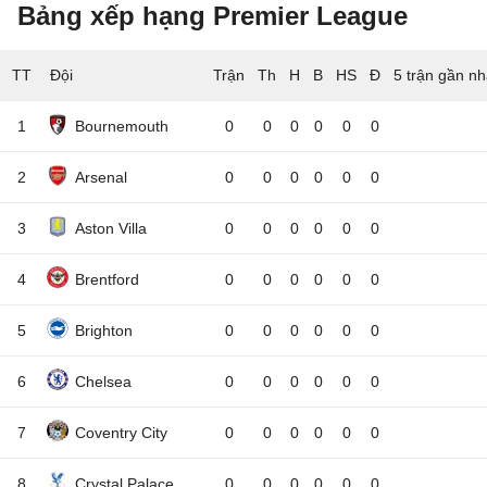
Bảng xếp hạng Premier League
TT
Đội
5 trận gần nh
1
Bournemouth
0
0
0
0
0
0
2
Arsenal
0
0
0
0
0
0
3
Aston Villa
0
0
0
0
0
0
4
Brentford
0
0
0
0
0
0
5
Brighton
0
0
0
0
0
0
6
Chelsea
0
0
0
0
0
0
7
Coventry City
0
0
0
0
0
0
8
Crystal Palace
0
0
0
0
0
0