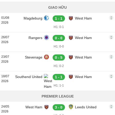
GIAO HỮU
01/08
Magdeburg
West Ham
1 - 1
2026
H1: 0-1
26/07
Rangers
West Ham
0 - 0
2026
H1: 0-0
23/07
Stevenage
West Ham
0 - 5
2026
H1: 0-2
18/07
Southend United
West Ham
1 - 1
2026
H1: 1-1
PREMIER LEAGUE
24/05
West Ham
Leeds United
3 - 0
2026