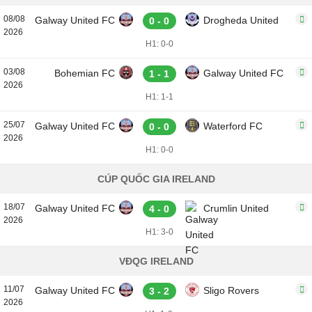
08/08
Galway United FC
Drogheda United
0 - 0
2026
H1: 0-0
03/08
Bohemian FC
Galway United FC
1 - 1
2026
H1: 1-1
25/07
Galway United FC
Waterford FC
0 - 0
2026
H1: 0-0
CÚP QUỐC GIA IRELAND
18/07
Galway United FC
Crumlin United
4 - 0
2026
H1: 3-0
VĐQG IRELAND
11/07
Galway United FC
Sligo Rovers
3 - 2
2026