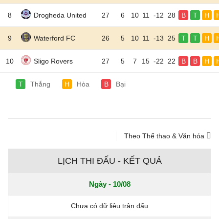
8
Drogheda United
27
6
10
11
-12
28
B
T
H
9
Waterford FC
26
5
10
11
-13
25
T
T
H
10
Sligo Rovers
27
5
7
15
-22
22
B
B
H
T
Thắng
H
Hòa
B
Bại
Theo Thể thao & Văn hóa
LỊCH THI ĐẤU - KẾT QUẢ
Ngày - 10/08
Chưa có dữ liệu trận đấu