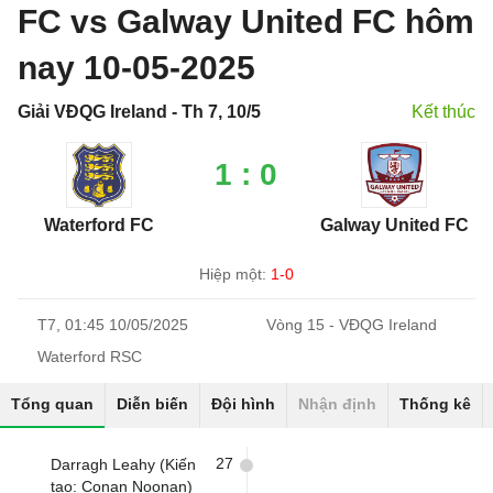
FC vs Galway United FC hôm
nay 10-05-2025
Giải VĐQG Ireland - Th 7, 10/5
Kết thúc
1 : 0
Waterford FC
Galway United FC
Hiệp một:
1-0
T7, 01:45 10/05/2025
Vòng 15 - VĐQG Ireland
Waterford RSC
Tổng quan
Diễn biến
Đội hình
Nhận định
Thống kê
27
Darragh Leahy (Kiến
tạo: Conan Noonan)