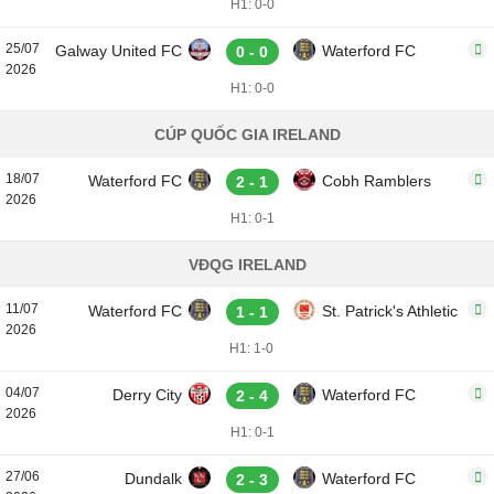
H1: 0-0
25/07
Galway United FC
Waterford FC
0 - 0
2026
H1: 0-0
CÚP QUỐC GIA IRELAND
18/07
Waterford FC
Cobh Ramblers
2 - 1
2026
H1: 0-1
VĐQG IRELAND
11/07
Waterford FC
St. Patrick's Athletic
1 - 1
2026
H1: 1-0
04/07
Derry City
Waterford FC
2 - 4
2026
H1: 0-1
27/06
Dundalk
Waterford FC
2 - 3