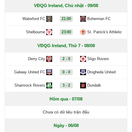
VĐQG Ireland, Chủ nhật - 09/08
Waterford FC
21:00
Bohemian FC
Shelbourne
23:00
St. Patrick's Athletic
VĐQG Ireland, Thứ 7 - 08/08
Derry City
2 - 0
Sligo Rovers
Galway United FC
0 - 0
Drogheda United
Shamrock Rovers
3 - 2
Dundalk
Hôm qua - 07/08
Chưa có dữ liệu trận đấu
Ngày - 06/08