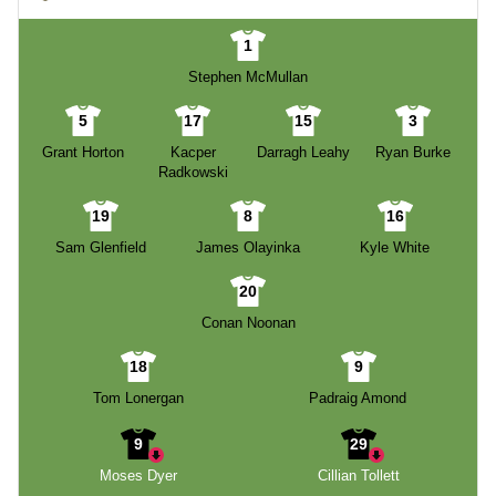
1
Stephen McMullan
5
17
15
3
Grant Horton
Kacper
Darragh Leahy
Ryan Burke
Radkowski
19
8
16
Sam Glenfield
James Olayinka
Kyle White
20
Conan Noonan
18
9
Tom Lonergan
Padraig Amond
9
29
Moses Dyer
Cillian Tollett