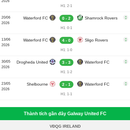
2026
H1: 2-1
20/06
Waterford FC
Shamrock Rovers
0 - 2
2026
H1: 0-1
13/06
Waterford FC
Sligo Rovers
4 - 0
2026
H1: 1-0
30/05
Drogheda United
Waterford FC
3 - 3
2026
H1: 1-2
23/05
Shelbourne
Waterford FC
2 - 1
2026
H1: 1-1
Thành tích gần đây Galway United FC
VĐQG IRELAND