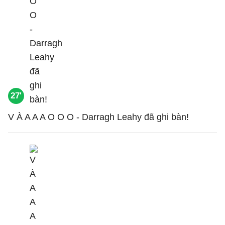
27'
V À A A A O O O - Darragh Leahy đã ghi bàn!