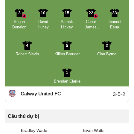
3
10
15
22
33
Regan
David
Patrick
Conor
Jeannot
Donelon
Hurley
Hickey
James
Esua
McCormack
4
5
2
Robert Slevin
Killian Brouder
Cian Byrne
1
Brendan Clarke
Galway United FC
3-5-2
Cầu thủ dự bị
Bradley Wade
Evan Watts