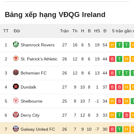
Bảng xếp hạng VĐQG Ireland
TT
Đội
5 trận gần 
1
Shamrock Rovers
27
16
6
5
19
54
H
T
T
2
St. Patrick's Athletic
26
12
8
6
19
44
B
T
H
3
Bohemian FC
26
12
8
6
13
44
B
T
T
4
Dundalk
27
9
10
8
1
37
B
B
H
5
Shelbourne
25
8
10
7
-1
34
H
B
H
6
Derry City
27
7
12
8
3
33
H
T
B
7
Galway United FC
26
7
9
10
-7
30
B
T
H