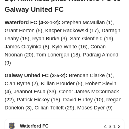
Galway United FC
Waterford FC (4-3-1-2):
Stephen McMullan (1),
Grant Horton (5), Kacper Radkowski (17), Darragh
Leahy (15), Ryan Burke (3), Sam Glenfield (19),
James Olayinka (8), Kyle White (16), Conan
Noonan (20), Tom Lonergan (18), Padraig Amond
(9)
Galway United FC (3-5-2):
Brendan Clarke (1),
Cian Byrne (2), Killian Brouder (5), Robert Slevin
(4), Jeannot Esua (33), Conor James McCormack
(22), Patrick Hickey (15), David Hurley (10), Regan
Donelon (3), Cillian Tollett (29), Moses Dyer (9)
Waterford FC
4-3-1-2