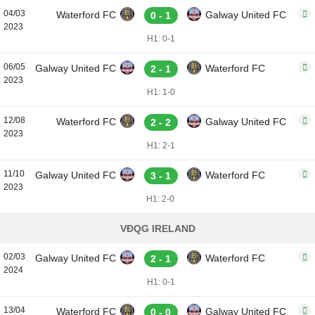
04/03
Waterford FC
Galway United FC
0 - 1
2023
H1: 0-1
06/05
Galway United FC
Waterford FC
2 - 1
2023
H1: 1-0
12/08
Waterford FC
Galway United FC
2 - 2
2023
H1: 2-1
11/10
Galway United FC
Waterford FC
3 - 1
2023
H1: 2-0
VĐQG IRELAND
02/03
Galway United FC
Waterford FC
2 - 1
2024
H1: 0-1
13/04
Waterford FC
Galway United FC
0 - 0