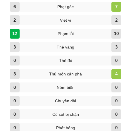
6
7
Phạt góc
2
2
Việt vị
12
10
Phạm lỗi
3
3
Thẻ vàng
0
0
Thẻ đỏ
3
4
Thủ môn cản phá
0
0
Ném biên
0
0
Chuyền dài
0
0
Cú sút bị chặn
0
0
Phát bóng