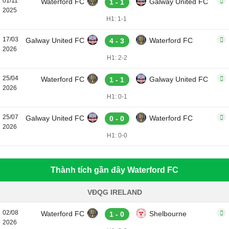
01/11
Waterford FC
Galway United FC
1 - 1
2025
H1: 1-1
17/03
Galway United FC
Waterford FC
4 - 3
2026
H1: 2-2
25/04
Waterford FC
Galway United FC
1 - 1
2026
H1: 0-1
25/07
Galway United FC
Waterford FC
0 - 0
2026
H1: 0-0
Thành tích gần đây Waterford FC
VĐQG IRELAND
02/08
Waterford FC
Shelbourne
1 - 0
2026