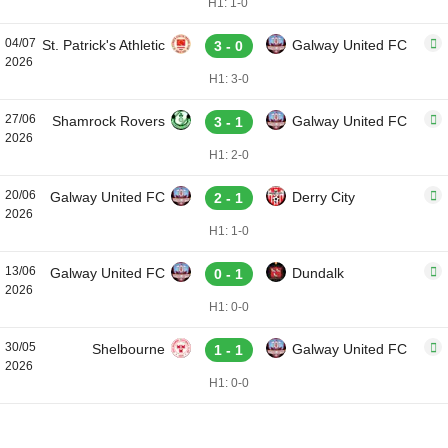
H1: 1-0
04/07
St. Patrick's Athletic
Galway United FC
3 - 0
2026
H1: 3-0
27/06
Shamrock Rovers
Galway United FC
3 - 1
2026
H1: 2-0
20/06
Galway United FC
Derry City
2 - 1
2026
H1: 1-0
13/06
Galway United FC
Dundalk
0 - 1
2026
H1: 0-0
30/05
Shelbourne
Galway United FC
1 - 1
2026
H1: 0-0