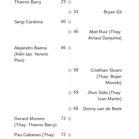
23
Thierno Barry
31
Bryan Gil
40
Sergi Cardona
46
Abel Ruiz (Thay:
Arnaut Danjuma)
46
Alejandro Baena
(Kiến tạo: Yeremi
Pino)
58
Cristhian Stuani
(Thay: Bojan
Miovski)
59
Jhon Solis (Thay:
Ivan Martin)
66
Donny van de Beek
72
Gerard Moreno
(Thay: Thierno Barry)
72
Pau Cabanes (Thay: