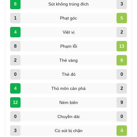
6
3
Sút không trúng đích
1
5
Phạt góc
4
2
Việt vị
8
13
Phạm lỗi
2
6
Thẻ vàng
0
0
Thẻ đỏ
4
2
Thủ môn cản phá
12
9
Ném biên
0
0
Chuyền dài
3
4
Cú sút bị chặn