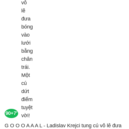
90+7'
G O O O A A A L - Ladislav Krejci tung cú vô lê đưa