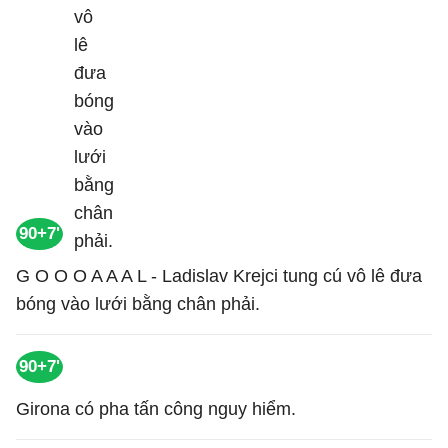
90+7'
G O O O A A A L - Ladislav Krejci tung cú vô lê đưa
bóng vào lưới bằng chân phải.
90+7'
Girona có pha tấn công nguy hiểm.