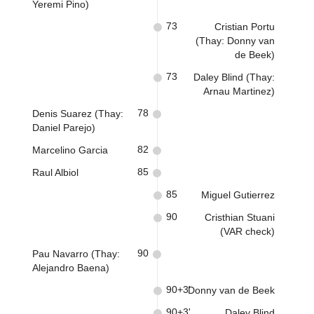
Yeremi Pino)
73
Cristian Portu
(Thay: Donny van
de Beek)
73
Daley Blind (Thay:
Arnau Martinez)
78
Denis Suarez (Thay:
Daniel Parejo)
82
Marcelino Garcia
85
Raul Albiol
85
Miguel Gutierrez
90
Cristhian Stuani
(VAR check)
90
Pau Navarro (Thay:
Alejandro Baena)
90+3'
Donny van de Beek
90+3'
Daley Blind