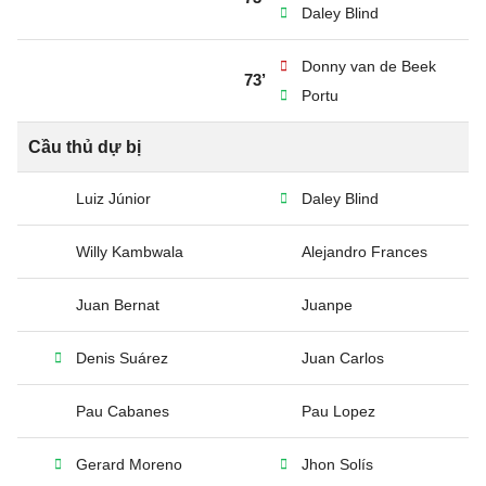
Daley Blind
Donny van de Beek
73’
Portu
Cầu thủ dự bị
Luiz Júnior
Daley Blind
Willy Kambwala
Alejandro Frances
Juan Bernat
Juanpe
Denis Suárez
Juan Carlos
Pau Cabanes
Pau Lopez
Gerard Moreno
Jhon Solís