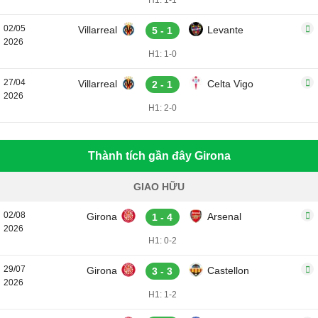
H1: 1-1
02/05
Villarreal
Levante
5 - 1
2026
H1: 1-0
27/04
Villarreal
Celta Vigo
2 - 1
2026
H1: 2-0
Thành tích gần đây Girona
GIAO HỮU
02/08
Girona
Arsenal
1 - 4
2026
H1: 0-2
29/07
Girona
Castellon
3 - 3
2026
H1: 1-2