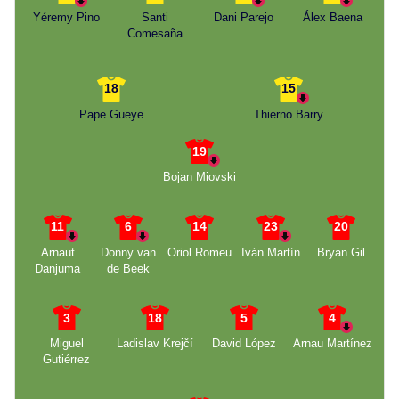
Yéremy Pino
Santi
Dani Parejo
Álex Baena
Comesaña
18
15
Pape Gueye
Thierno Barry
19
Bojan Miovski
11
6
14
23
20
Arnaut
Donny van
Oriol Romeu
Iván Martín
Bryan Gil
Danjuma
de Beek
3
18
5
4
Miguel
Ladislav Krejčí
David López
Arnau Martínez
Gutiérrez