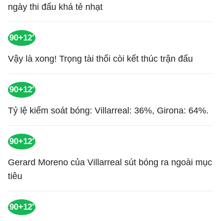
ngày thi đấu khá tẻ nhạt
90+12'
Vậy là xong! Trọng tài thổi còi kết thúc trận đấu
90+12'
Tỷ lệ kiểm soát bóng: Villarreal: 36%, Girona: 64%.
90+12'
Gerard Moreno của Villarreal sút bóng ra ngoài mục
tiêu
90+12'