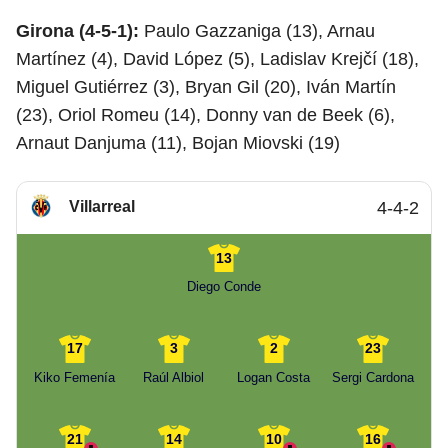
Girona (4-5-1):
Paulo Gazzaniga (13), Arnau
Martínez (4), David López (5), Ladislav Krejčí (18),
Miguel Gutiérrez (3), Bryan Gil (20), Iván Martín
(23), Oriol Romeu (14), Donny van de Beek (6),
Arnaut Danjuma (11), Bojan Miovski (19)
Villarreal
4-4-2
13
Diego Conde
17
3
2
23
Kiko Femenía
Raúl Albiol
Logan Costa
Sergi Cardona
21
14
10
16