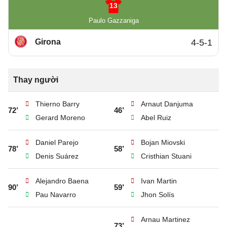
13
Paulo Gazzaniga
Girona
4-5-1
Thay người
Thierno Barry
Arnaut Danjuma
72’
46’
Gerard Moreno
Abel Ruiz
Daniel Parejo
Bojan Miovski
78’
58’
Denis Suárez
Cristhian Stuani
Alejandro Baena
Ivan Martin
90’
59’
Pau Navarro
Jhon Solís
Arnau Martinez
73’