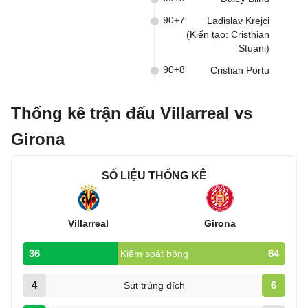
90+7'
Ladislav Krejci
(Kiến tạo: Cristhian
Stuani)
90+8'
Cristian Portu
Thống kê trận đấu Villarreal vs
Girona
SỐ LIỆU THỐNG KÊ
Villarreal
Girona
36
64
Kiểm soát bóng
4
6
Sút trúng đích