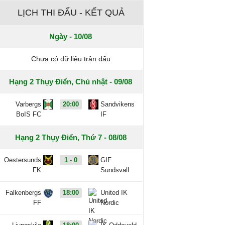
LỊCH THI ĐẤU - KẾT QUẢ
Ngày - 10/08
Chưa có dữ liệu trận đấu
Hạng 2 Thụy Điển, Chủ nhật - 09/08
Varbergs
20:00
Sandvikens
BoIS FC
IF
Hạng 2 Thụy Điển, Thứ 7 - 08/08
Oestersunds
1 - 0
GIF
FK
Sundsvall
Falkenbergs
18:00
United IK
FF
Nordic