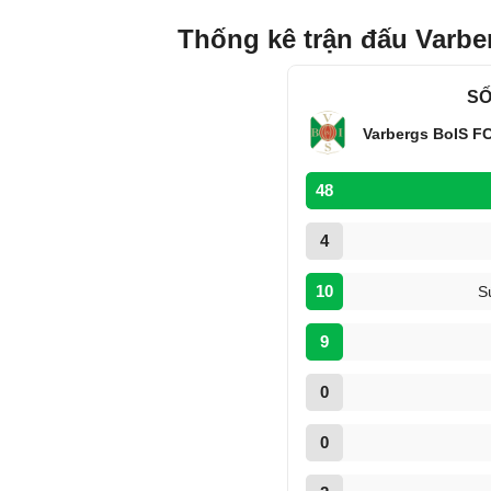
Thống kê trận đấu Varbe
SỐ
Varbergs BoIS F
48
4
10
S
9
0
0