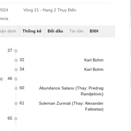
/2024
Vòng 21 - Hạng 2 Thụy Điển
Arena
hận định
Thống kê
Đối đầu
Tin tức
BXH
27
32
Karl Bohm
34
Karl Bohm
46
o)
60
Abundance Salaou (Thay: Predrag
Randjelovic)
61
Suleman Zurmati (Thay: Alexander
Faltsetas)
65