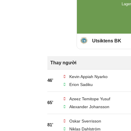
Lager
Utsiktens BK
Thay người
Kevin Appiah Nyarko
46’
Erion Sadiku
Azeez Temitope Yusuf
65’
Alexander Johansson
Oskar Sverrisson
81’
Niklas Dahlström