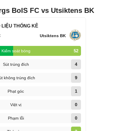
rgs BoIS FC vs Utsiktens BK
 LIỆU THỐNG KÊ
C
Utsiktens BK
52
Kiểm soát bóng
4
Sút trúng đích
9
út không trúng đích
1
Phạt góc
0
Việt vị
0
Phạm lỗi