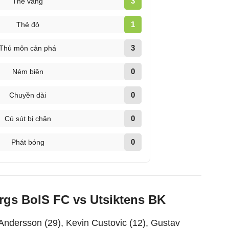
3
Thẻ vàng
1
Thẻ đỏ
3
Thủ môn cản phá
0
Ném biên
0
Chuyền dài
0
Cú sút bị chặn
0
Phát bóng
ergs BoIS FC vs Utsiktens BK
 Andersson (29), Kevin Custovic (12), Gustav