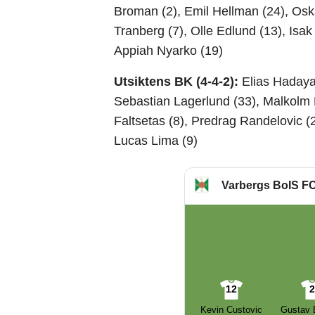
Broman (2), Emil Hellman (24), Oska
Tranberg (7), Olle Edlund (13), Isa
Appiah Nyarko (19)
Utsiktens BK (4-4-2):
Elias Hadaya
Sebastian Lagerlund (33), Malkolm 
Faltsetas (8), Predrag Randelovic (
Lucas Lima (9)
Varbergs BoIS F
12
Kevin Custovic
Gustav 