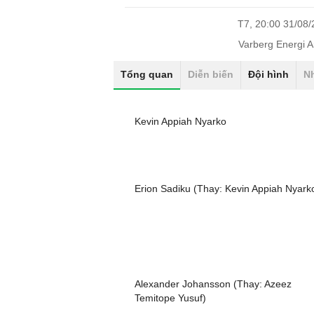
T7, 20:00 31/08
Varberg Energi 
Tổng quan
Diễn biến
Đội hình
N
Kevin Appiah Nyarko
Erion Sadiku (Thay: Kevin Appiah Nyark
Alexander Johansson (Thay: Azeez
Temitope Yusuf)