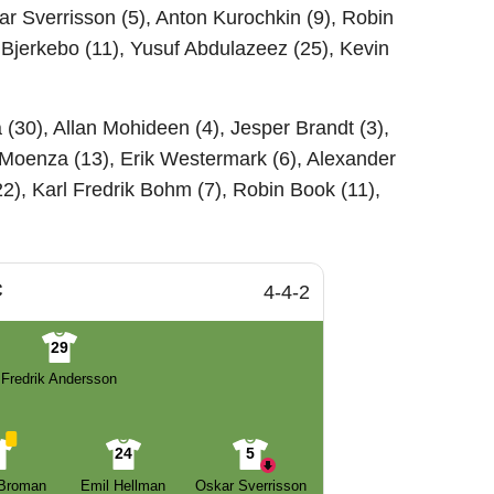
r Sverrisson (5), Anton Kurochkin (9), Robin
k Bjerkebo (11), Yusuf Abdulazeez (25), Kevin
 (30), Allan Mohideen (4), Jesper Brandt (3),
Moenza (13), Erik Westermark (6), Alexander
22), Karl Fredrik Bohm (7), Robin Book (11),
C
4-4-2
29
Fredrik Andersson
2
24
5
Broman
Emil Hellman
Oskar Sverrisson