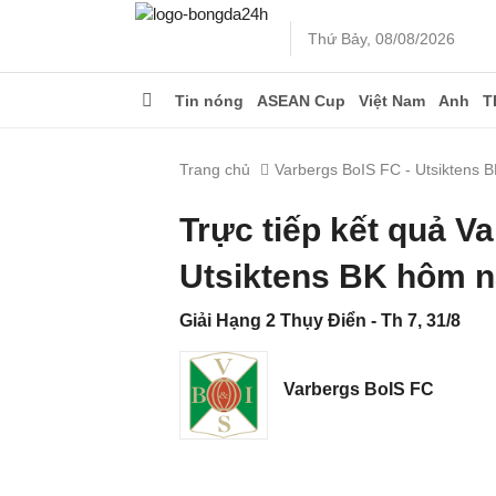
Thứ Bảy, 08/08/2026
Tin nóng
ASEAN Cup
Việt Nam
Anh
T
Trang chủ
Varbergs BoIS FC - Utsiktens 
Trực tiếp kết quả V
Utsiktens BK hôm n
Giải Hạng 2 Thụy Điển - Th 7, 31/8
Varbergs BoIS FC