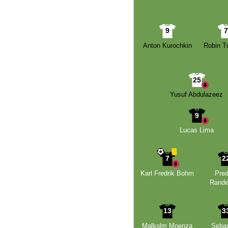
9
Anton Kurochkin
Robin T
25
Yusuf Abdulazeez
9
Lucas Lima
7
2
Karl Fredrik Bohm
Pred
Rande
13
3
Malkolm Moenza
Sebas