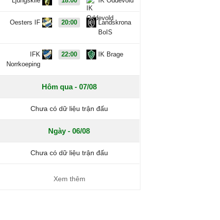
Ljungskile
18:00
IK Oddevold
Oesters IF
20:00
Landskrona
BoIS
IFK
22:00
IK Brage
Norrkoeping
Hôm qua - 07/08
Chưa có dữ liệu trận đấu
Ngày - 06/08
Chưa có dữ liệu trận đấu
Xem thêm