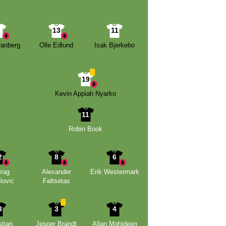
7
13
11
ranberg
Olle Edlund
Isak Bjerkebo
19
Kevin Appiah Nyarko
11
Robin Book
2
8
6
rag
Alexander
Erik Westermark
lovic
Faltsetas
3
3
4
tian
Jesper Brandt
Allan Mohideen