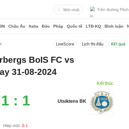
Trên đường Pitch
Mới nhất
BN
Châu Âu
Italia
Đức
Pháp
Quốc tế
LTĐ-KQ
Bình luận
BK
LiveScore
Lịch thi đấu
Kết quả
arbergs BoIS FC vs
ay 31-08-2024
Kết thúc
1 : 1
Utsiktens BK
Hiệp một:
0-1