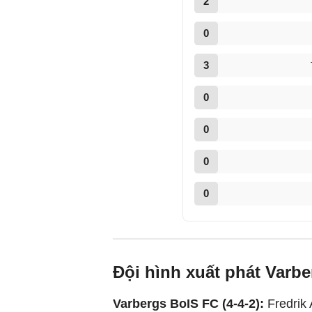
2
0
3
0
0
0
0
Đội hình xuất phát Varb
Varbergs BoIS FC (4-4-2):
Fredrik