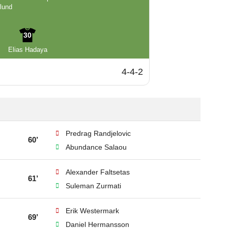
lund
30
Elias Hadaya
4-4-2
Predrag Randjelovic
60’
Abundance Salaou
Alexander Faltsetas
61’
Suleman Zurmati
Erik Westermark
69’
Daniel Hermansson