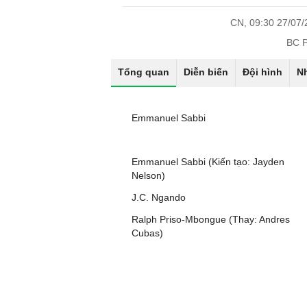
CN, 09:30 27/07
BC P
Tổng quan
Diễn biến
Đội hình
N
Emmanuel Sabbi
Emmanuel Sabbi (Kiến tạo: Jayden
Nelson)
J.C. Ngando
Ralph Priso-Mbongue (Thay: Andres
Cubas)