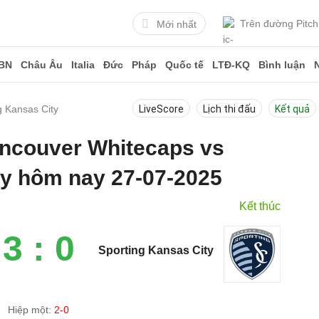
Trên đường Pitch
Mới nhất
BN
Châu Âu
Italia
Đức
Pháp
Quốc tế
LTĐ-KQ
Bình luận
g Kansas City
LiveScore
Lịch thi đấu
Kết quả
ancouver Whitecaps vs
ty hôm nay 27-07-2025
Kết thúc
3 : 0
Sporting Kansas City
Hiệp một:
2-0