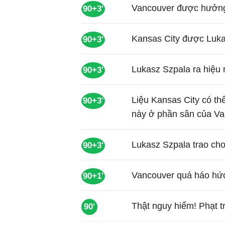
Vancouver được hưởng 
90+3'
Kansas City được Luka
90+3'
Lukasz Szpala ra hiệu 
90+3'
Liệu Kansas City có th
90+3'
này ở phần sân của V
Lukasz Szpala trao cho
90+3'
Vancouver quá háo hức 
90+1'
Thật nguy hiểm! Phạt 
90'