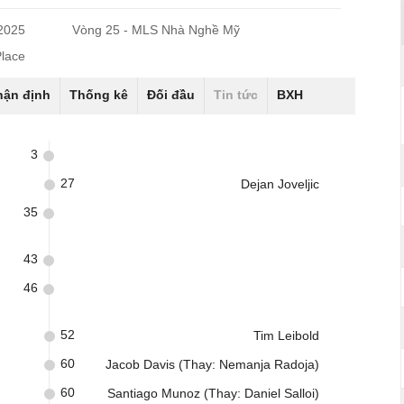
/2025
Vòng 25 - MLS Nhà Nghề Mỹ
lace
hận định
Thống kê
Đối đầu
Tin tức
BXH
3
27
Dejan Joveljic
35
43
46
52
Tim Leibold
60
Jacob Davis (Thay: Nemanja Radoja)
60
Santiago Munoz (Thay: Daniel Salloi)