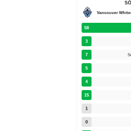
SỐ
Vancouver White
58
3
7
S
5
4
15
1
0