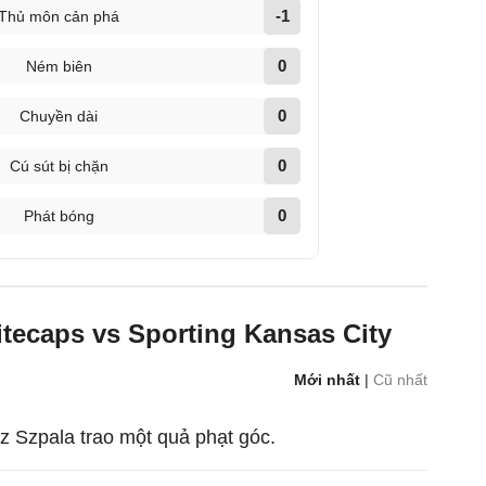
-1
Thủ môn cản phá
0
Ném biên
0
Chuyền dài
0
Cú sút bị chặn
0
Phát bóng
tecaps vs Sporting Kansas City
Mới nhất
|
Cũ nhất
 Szpala trao một quả phạt góc.