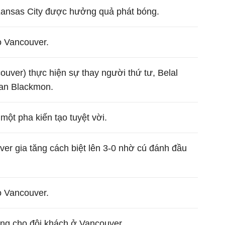
 Kansas City được hưởng quả phát bóng.
o Vancouver.
uver) thực hiện sự thay người thứ tư, Belal
tan Blackmon.
một pha kiến tạo tuyệt vời.
er gia tăng cách biệt lên 3-0 nhờ cú đánh đầu
o Vancouver.
óng cho đội khách ở Vancouver.