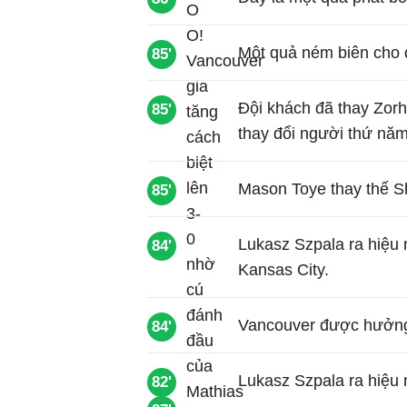
Một quả ném biên cho đ
85'
Đội khách đã thay Zor
85'
thay đổi người thứ nă
Mason Toye thay thế S
85'
Lukasz Szpala ra hiệu
84'
Kansas City.
Vancouver được hưởng 
84'
Lukasz Szpala ra hiệu
82'