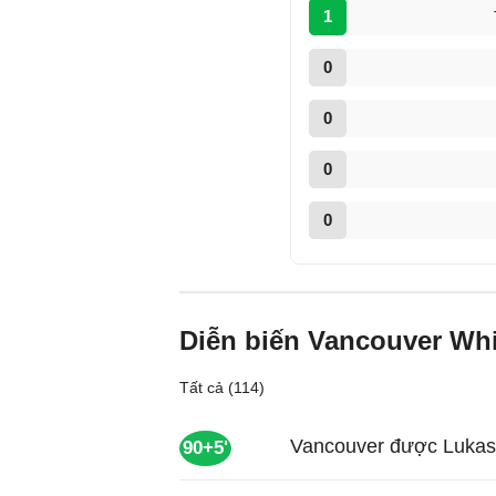
1
0
0
0
0
Diễn biến Vancouver Whi
Tất cả (114)
Vancouver được Lukasz
90+5'