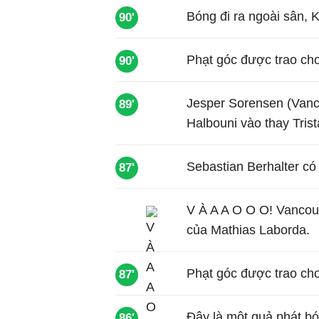
Bóng đi ra ngoài sân,
90'
Phạt góc được trao ch
90'
Jesper Sorensen (Vanco
89'
Halbouni vào thay Tris
Sebastian Berhalter có 
87'
V À A A O O O! Vancouv
của Mathias Laborda.
Phạt góc được trao ch
87'
Đây là một quả phát b
86'