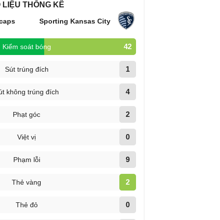
 LIỆU THỐNG KÊ
caps
Sporting Kansas City
42
Kiểm soát bóng
1
Sút trúng đích
4
út không trúng đích
2
Phạt góc
0
Việt vị
9
Phạm lỗi
2
Thẻ vàng
0
Thẻ đỏ