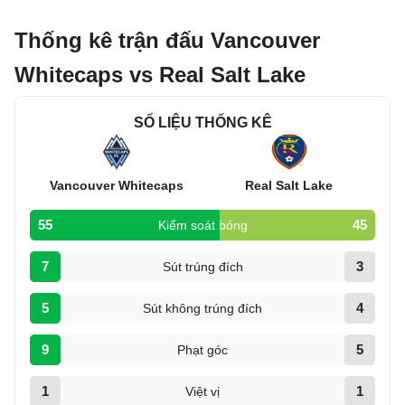
Thống kê trận đấu Vancouver
Whitecaps vs Real Salt Lake
SỐ LIỆU THỐNG KÊ
Vancouver Whitecaps
Real Salt Lake
55
45
Kiểm soát bóng
7
3
Sút trúng đích
5
4
Sút không trúng đích
9
5
Phạt góc
1
1
Việt vị