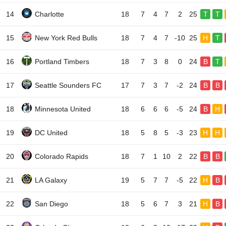
14
Charlotte
18
7
4
7
2
25
T
T
15
New York Red Bulls
18
7
4
7
-10
25
H
T
16
Portland Timbers
18
7
3
8
0
24
B
T
17
Seattle Sounders FC
17
7
3
7
-2
24
B
B
18
Minnesota United
18
6
6
6
-5
24
B
H
19
DC United
18
5
8
5
-3
23
H
H
20
Colorado Rapids
18
7
1
10
2
22
B
B
21
LA Galaxy
19
5
7
7
-5
22
H
B
22
San Diego
18
5
6
7
3
21
H
B