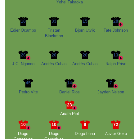
Yohei Takaoka
18
33
15
28
Edier Ocampo
Tristan
Bjorn Utvik
Tate Johnson
Blackmon
26
20
20
13
J.C. Ngando
Andrés Cubas
Andrés Cubas
Ralph Priso
45
14
7
Pedro Vite
Daniel Rios
Jayden Nelson
23
Ariath Piol
10
10
8
72
Diogo
Diogo
Diego Luna
Zavier Gozo