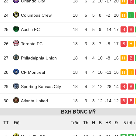
23
Orlando City
18
6
2
10
-17
20
H
B
24
Columbus Crew
18
5
5
8
-2
20
H
T
25
Austin FC
18
4
5
9
-14
17
B
B
26
Toronto FC
18
3
8
7
-8
17
B
H
27
Philadelphia Union
18
4
4
10
-8
16
H
B
28
CF Montreal
18
4
4
10
-11
16
H
H
29
Sporting Kansas City
18
4
2
12
-28
14
B
B
30
Atlanta United
18
3
3
12
-14
12
B
B
BXH ĐÔNG MỸ
TT
Đội
5 trận