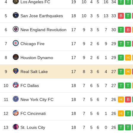
4
Los Angeles FC
19
10
4
5
16
34
T
T
5
San Jose Earthquakes
18
10
3
5
13
33
B
T
6
New England Revolution
17
9
3
5
7
30
T
B
7
Chicago Fire
17
9
2
6
9
29
T
T
8
Houston Dynamo
17
9
2
6
1
29
T
H
9
Real Salt Lake
17
8
3
6
4
27
T
H
10
FC Dallas
18
7
6
5
7
27
T
T
11
New York City FC
18
7
5
6
7
26
H
B
12
FC Cincinnati
18
7
5
6
1
26
H
T
13
St. Louis City
18
7
5
6
0
26
T
T