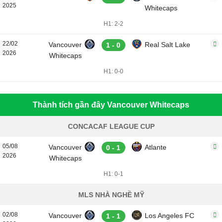
2025
Whitecaps
H1: 2-2
22/02
Vancouver
Real Salt Lake
1 - 0
2026
Whitecaps
H1: 0-0
Thành tích gần đây Vancouver Whitecaps
CONCACAF LEAGUE CUP
05/08
Vancouver
Atlante
0 - 1
2026
Whitecaps
H1: 0-1
MLS NHÀ NGHỀ MỸ
02/08
Vancouver
Los Angeles FC
1 - 1