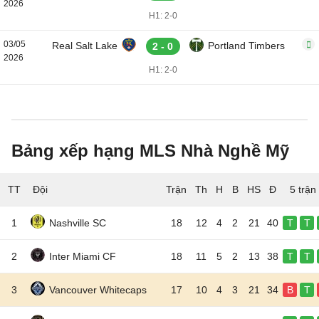
2026
H1: 2-0
03/05
Real Salt Lake
Portland Timbers
2 - 0
2026
H1: 2-0
Bảng xếp hạng MLS Nhà Nghề Mỹ
TT
Đội
5 trận
1
Nashville SC
18
12
4
2
21
40
T
T
2
Inter Miami CF
18
11
5
2
13
38
T
T
3
Vancouver Whitecaps
17
10
4
3
21
34
B
T