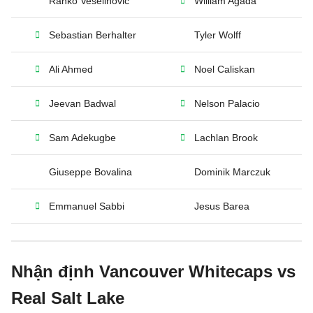
Ranko Veselinovic
William Agada
Sebastian Berhalter
Tyler Wolff
Ali Ahmed
Noel Caliskan
Jeevan Badwal
Nelson Palacio
Sam Adekugbe
Lachlan Brook
Giuseppe Bovalina
Dominik Marczuk
Emmanuel Sabbi
Jesus Barea
Nhận định Vancouver Whitecaps vs
Real Salt Lake