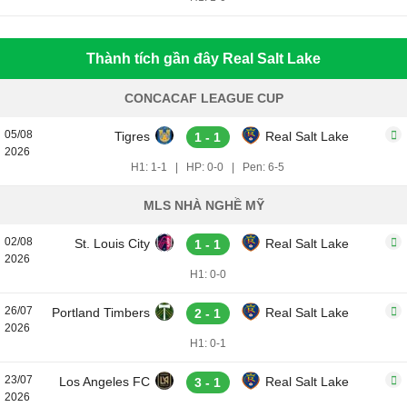
Thành tích gần đây Real Salt Lake
CONCACAF LEAGUE CUP
05/08
Tigres
Real Salt Lake
1 - 1
2026
H1: 1-1
|
HP: 0-0
|
Pen: 6-5
MLS NHÀ NGHỀ MỸ
02/08
St. Louis City
Real Salt Lake
1 - 1
2026
H1: 0-0
26/07
Portland Timbers
Real Salt Lake
2 - 1
2026
H1: 0-1
23/07
Los Angeles FC
Real Salt Lake
3 - 1
2026