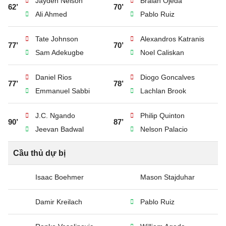
Jayden Nelson
Braian Ojeda
62’
70’
Ali Ahmed
Pablo Ruiz
Tate Johnson
Alexandros Katranis
77’
70’
Sam Adekugbe
Noel Caliskan
Daniel Rios
Diogo Goncalves
77’
78’
Emmanuel Sabbi
Lachlan Brook
J.C. Ngando
Philip Quinton
90’
87’
Jeevan Badwal
Nelson Palacio
Cầu thủ dự bị
Isaac Boehmer
Mason Stajduhar
Damir Kreilach
Pablo Ruiz