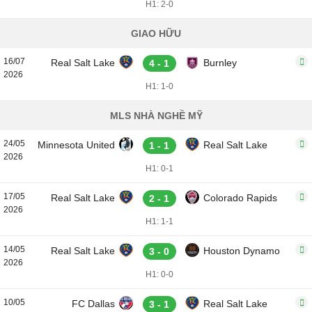
H1: 2-0
GIAO HỮU
16/07
Real Salt Lake
Burnley
4 - 1
2026
H1: 1-0
MLS NHÀ NGHỀ MỸ
24/05
Minnesota United
Real Salt Lake
1 - 1
2026
H1: 0-1
17/05
Real Salt Lake
Colorado Rapids
2 - 1
2026
H1: 1-1
14/05
Real Salt Lake
Houston Dynamo
3 - 0
2026
H1: 0-0
10/05
FC Dallas
Real Salt Lake
3 - 1