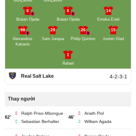
Gonçalves
Gonçalves
6
6
14
Braian Ojeda
Braian Ojeda
Emeka Eneli
98
29
26
15
Alexandros
Sam Junqua
Philip Quinton
Justen Glad
Katranis
1
Rafael
Real Salt Lake
4-2-3-1
Thay người
Ralph Priso-Mbongue
Ariath Piol
62’
46’
Sebastian Berhalter
William Agada