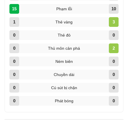
15
10
Phạm lỗi
1
3
Thẻ vàng
0
0
Thẻ đỏ
0
2
Thủ môn cản phá
0
0
Ném biên
0
0
Chuyền dài
0
0
Cú sút bị chặn
0
0
Phát bóng