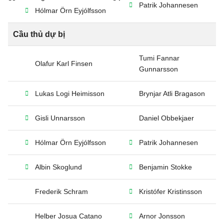
Patrik Johannesen
Hólmar Örn Eyjólfsson
Cầu thủ dự bị
Tumi Fannar
Olafur Karl Finsen
Gunnarsson
Lukas Logi Heimisson
Brynjar Atli Bragason
Gisli Unnarsson
Daniel Obbekjaer
Hólmar Örn Eyjólfsson
Patrik Johannesen
Albin Skoglund
Benjamin Stokke
Frederik Schram
Kristófer Kristinsson
Helber Josua Catano
Arnor Jonsson