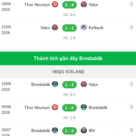
29/06
Thor Akureyri
Valur
2 - 4
2026
H1: 0-2
22/06
Valur
Keflavik
1 - 1
2026
H1: 1-0
Thành tích gần đây Breidablik
VĐQG ICELAND
10/08
Breidablik
Valur
1 - 3
2026
H1: 0-1
05/08
Thor Akureyri
Breidablik
1 - 0
2026
H1: 1-0
28/07
Breidablik
IBV
1 - 0
2026