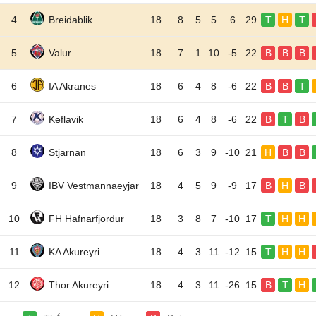
4
Breidablik
18
8
5
5
6
29
T
H
T
5
Valur
18
7
1
10
-5
22
B
B
B
6
IA Akranes
18
6
4
8
-6
22
B
B
T
7
Keflavik
18
6
4
8
-6
22
B
T
B
8
Stjarnan
18
6
3
9
-10
21
H
B
B
9
IBV Vestmannaeyjar
18
4
5
9
-9
17
B
H
B
10
FH Hafnarfjordur
18
3
8
7
-10
17
T
H
H
11
KA Akureyri
18
4
3
11
-12
15
T
H
H
12
Thor Akureyri
18
4
3
11
-26
15
B
T
H