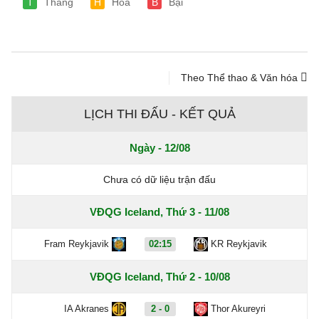
T
Thắng
H
Hòa
B
Bại
Theo Thể thao & Văn hóa
LỊCH THI ĐẤU - KẾT QUẢ
Ngày - 12/08
Chưa có dữ liệu trận đấu
VĐQG Iceland, Thứ 3 - 11/08
Fram Reykjavik
02:15
KR Reykjavik
VĐQG Iceland, Thứ 2 - 10/08
IA Akranes
2 - 0
Thor Akureyri