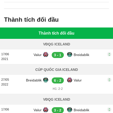
Thành tích đối đầu
Thành tích đối đầu
VĐQG ICELAND
17/06
Valur
Breidablik
3 - 1
2021
CÚP QUỐC GIA ICELAND
27/05
Breidablik
Valur
6 - 2
2022
H1: 2-2
VĐQG ICELAND
17/06
Valur
Breidablik
3 - 2