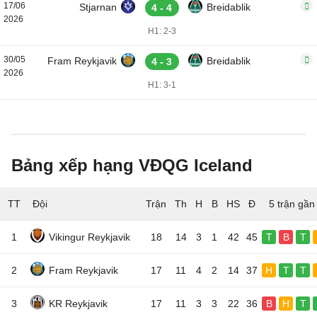
17/06
Stjarnan
Breidablik
4 - 4
2026
H1: 2-3
30/05
Fram Reykjavik
Breidablik
4 - 3
2026
H1: 3-1
Bảng xếp hạng VĐQG Iceland
TT
Đội
5 trận gần
1
Vikingur Reykjavik
18
14
3
1
42
45
T
B
T
2
Fram Reykjavik
17
11
4
2
14
37
H
T
T
3
KR Reykjavik
17
11
3
3
22
36
B
H
T