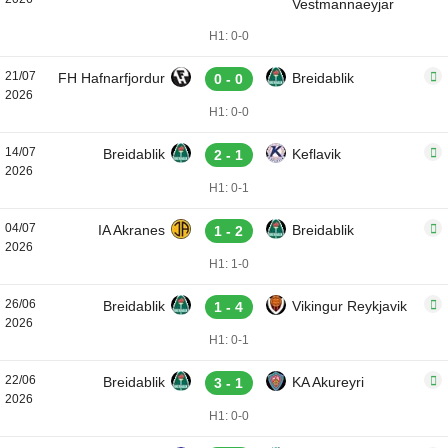
Vestmannaeyjar
H1: 0-0
21/07
FH Hafnarfjordur
Breidablik
0 - 0
2026
H1: 0-0
14/07
Breidablik
Keflavik
2 - 1
2026
H1: 0-1
04/07
IA Akranes
Breidablik
1 - 2
2026
H1: 1-0
26/06
Breidablik
Vikingur Reykjavik
1 - 4
2026
H1: 0-1
22/06
Breidablik
KA Akureyri
3 - 1
2026
H1: 0-0