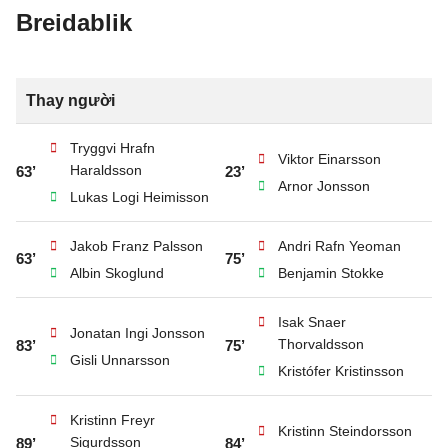
Breidablik
Thay người
Tryggvi Hrafn
Viktor Einarsson
Haraldsson
63’
23’
Arnor Jonsson
Lukas Logi Heimisson
Jakob Franz Palsson
Andri Rafn Yeoman
63’
75’
Albin Skoglund
Benjamin Stokke
Isak Snaer
Jonatan Ingi Jonsson
Thorvaldsson
83’
75’
Gisli Unnarsson
Kristófer Kristinsson
Kristinn Freyr
Kristinn Steindorsson
Sigurdsson
89’
84’