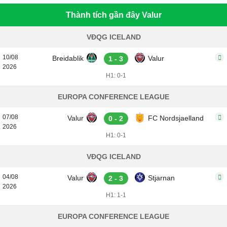
Thành tích gần đây Valur
VĐQG ICELAND
10/08
Breidablik
Valur
1 - 3
2026
H1: 0-1
EUROPA CONFERENCE LEAGUE
07/08
Valur
FC Nordsjaelland
0 - 2
2026
H1: 0-1
VĐQG ICELAND
04/08
Valur
Stjarnan
2 - 3
2026
H1: 1-1
EUROPA CONFERENCE LEAGUE