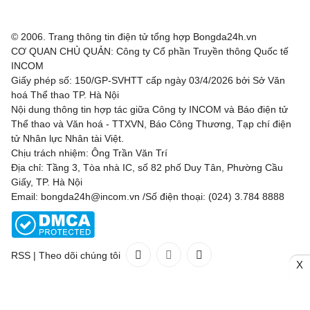
© 2006. Trang thông tin điện tử tổng hợp Bongda24h.vn
CƠ QUAN CHỦ QUẢN: Công ty Cổ phần Truyền thông Quốc tế
INCOM
Giấy phép số: 150/GP-SVHTT cấp ngày 03/4/2026 bởi Sở Văn
hoá Thể thao TP. Hà Nội
Nội dung thông tin hợp tác giữa Công ty INCOM và Báo điện tử
Thể thao và Văn hoá - TTXVN, Báo Công Thương, Tạp chí điện
tử Nhân lực Nhân tài Việt.
Chịu trách nhiệm: Ông Trần Văn Trí
Địa chỉ: Tầng 3, Tòa nhà IC, số 82 phố Duy Tân, Phường Cầu
Giấy, TP. Hà Nội
Email: bongda24h@incom.vn /Số điện thoại: (024) 3.784 8888
RSS
|
Theo dõi chúng tôi
X
Liên hệ
Quảng cáo
(024) 3.784 8888