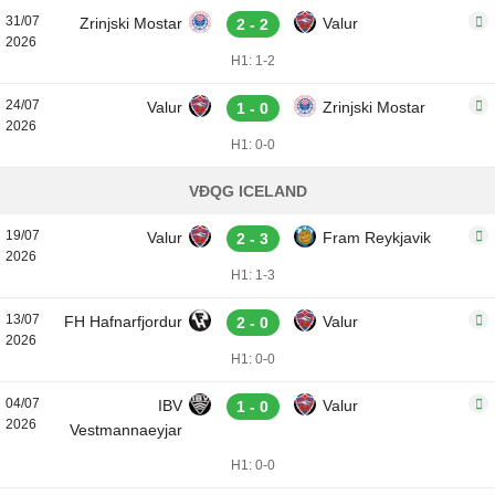
31/07
Zrinjski Mostar
Valur
2 - 2
2026
H1: 1-2
24/07
Valur
Zrinjski Mostar
1 - 0
2026
H1: 0-0
VĐQG ICELAND
19/07
Valur
Fram Reykjavik
2 - 3
2026
H1: 1-3
13/07
FH Hafnarfjordur
Valur
2 - 0
2026
H1: 0-0
04/07
IBV
Valur
1 - 0
2026
Vestmannaeyjar
H1: 0-0