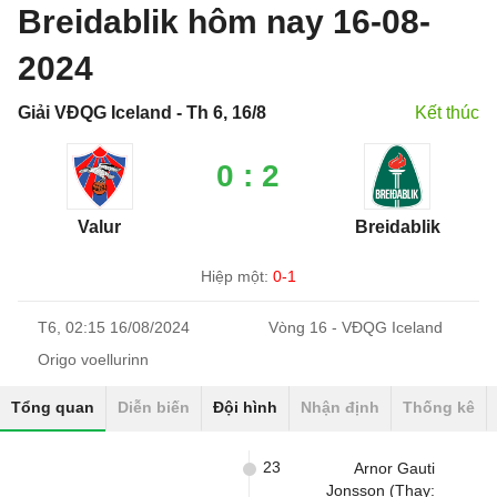
Breidablik hôm nay 16-08-
2024
Giải VĐQG Iceland - Th 6, 16/8
Kết thúc
0 : 2
Valur
Breidablik
Hiệp một:
0-1
T6, 02:15 16/08/2024
Vòng 16 - VĐQG Iceland
Origo voellurinn
Tổng quan
Diễn biến
Đội hình
Nhận định
Thống kê
23
Arnor Gauti
Jonsson (Thay: