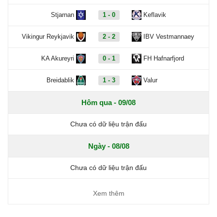
Stjarnan
1 - 0
Keflavik
Vikingur Reykjavik
2 - 2
IBV Vestmannaey
KA Akureyri
0 - 1
FH Hafnarfjord
Breidablik
1 - 3
Valur
Hôm qua - 09/08
Chưa có dữ liệu trận đấu
Ngày - 08/08
Chưa có dữ liệu trận đấu
Xem thêm