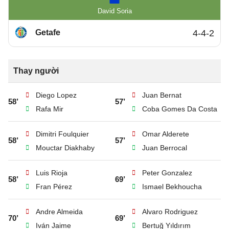
David Soria
Getafe
4-4-2
Thay người
Diego Lopez
Juan Bernat
58’
57’
Rafa Mir
Coba Gomes Da Costa
Dimitri Foulquier
Omar Alderete
58’
57’
Mouctar Diakhaby
Juan Berrocal
Luis Rioja
Peter Gonzalez
58’
69’
Fran Pérez
Ismael Bekhoucha
Andre Almeida
Alvaro Rodriguez
70’
69’
Iván Jaime
Bertuğ Yıldırım