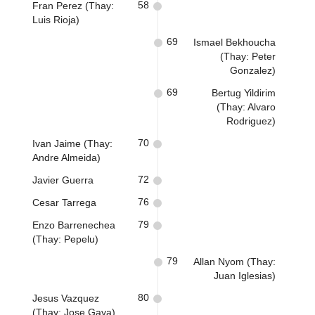
58
Fran Perez (Thay:
Luis Rioja)
69
Ismael Bekhoucha
(Thay: Peter
Gonzalez)
69
Bertug Yildirim
(Thay: Alvaro
Rodriguez)
70
Ivan Jaime (Thay:
Andre Almeida)
72
Javier Guerra
76
Cesar Tarrega
79
Enzo Barrenechea
(Thay: Pepelu)
79
Allan Nyom (Thay:
Juan Iglesias)
80
Jesus Vazquez
(Thay: Jose Gaya)