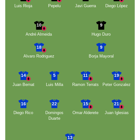
Luis Rioja
Pepelu
Javi Guerra
Diego López
10
9
André Almeida
Hugo Duro
18
9
Alvaro Rodriguez
Borja Mayoral
14
5
11
19
Juan Bernat
Luis Milla
Ramon Terrats
Peter Gonzalez
16
22
15
21
Diego Rico
Domingos
Omar Alderete
Juan Iglesias
Duarte
13