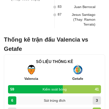
83
Juan Berrocal
87
Jesus Santiago
(Thay: Ramon
Terrats)
Thống kê trận đấu Valencia vs
Getafe
SỐ LIỆU THỐNG KÊ
Valencia
Getafe
59
41
Kiểm soát bóng
6
3
Sút trúng đích