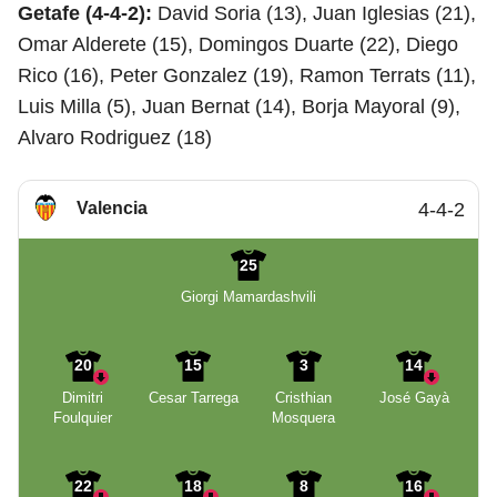
Getafe (4-4-2):
David Soria (13), Juan Iglesias (21),
Omar Alderete (15), Domingos Duarte (22), Diego
Rico (16), Peter Gonzalez (19), Ramon Terrats (11),
Luis Milla (5), Juan Bernat (14), Borja Mayoral (9),
Alvaro Rodriguez (18)
Valencia
4-4-2
25
Giorgi Mamardashvili
20
15
3
14
Dimitri
Cesar Tarrega
Cristhian
José Gayà
Foulquier
Mosquera
22
18
8
16