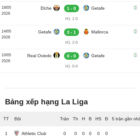
18/05
Elche
Getafe
1 - 0
2026
H1: 1-0
14/05
Getafe
Mallorca
3 - 1
2026
H1: 2-0
10/05
Real Oviedo
Getafe
0 - 0
2026
H1: 0-0
Bảng xếp hạng La Liga
TT
Đội
5 trận gần nh
1
Athletic Club
0
0
0
0
0
0