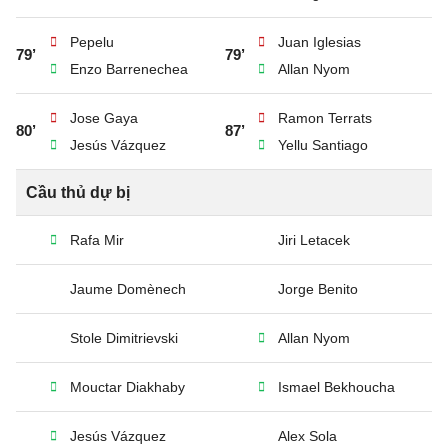
Pepelu
Juan Iglesias
79’
79’
Enzo Barrenechea
Allan Nyom
Jose Gaya
Ramon Terrats
80’
87’
Jesús Vázquez
Yellu Santiago
Cầu thủ dự bị
Rafa Mir
Jiri Letacek
Jaume Domènech
Jorge Benito
Stole Dimitrievski
Allan Nyom
Mouctar Diakhaby
Ismael Bekhoucha
Jesús Vázquez
Alex Sola