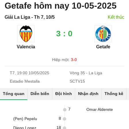
Getafe hôm nay 10-05-2025
Giải La Liga - Th 7, 10/5
Kết thúc
3 : 0
Valencia
Getafe
Hiệp một:
3-0
T7, 19:00 10/05/2025
Vòng 35 - La Liga
Estadio Mestalla
SCTV15
Tổng quan
Diễn biến
Đội hình
Nhận định
Thống kê
7
Omar Alderete
8
(Pen) Pepelu
18
Diego Lopez