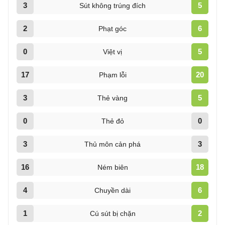
3
5
Sút không trúng đích
2
6
Phạt góc
0
5
Việt vị
17
20
Phạm lỗi
3
5
Thẻ vàng
0
0
Thẻ đỏ
3
3
Thủ môn cản phá
16
18
Ném biên
4
6
Chuyền dài
1
2
Cú sút bị chặn