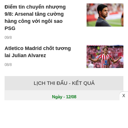
Điểm tin chuyển nhượng
9/8: Arsenal tăng cường
hàng công với ngôi sao
PSG
09/8
Atletico Madrid chốt tương
lai Julian Alvarez
08/8
LỊCH THI ĐẤU - KẾT QUẢ
X
Ngày - 12/08
Chưa có dữ liệu trận đấu
Ngày - 11/08