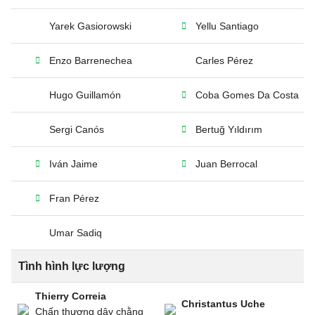
Yarek Gasiorowski
Yellu Santiago
Enzo Barrenechea
Carles Pérez
Hugo Guillamón
Coba Gomes Da Costa
Sergi Canós
Bertuğ Yıldırım
Iván Jaime
Juan Berrocal
Fran Pérez
Umar Sadiq
Tình hình lực lượng
Thierry Correia
Christantus Uche
Chấn thương dây chằng