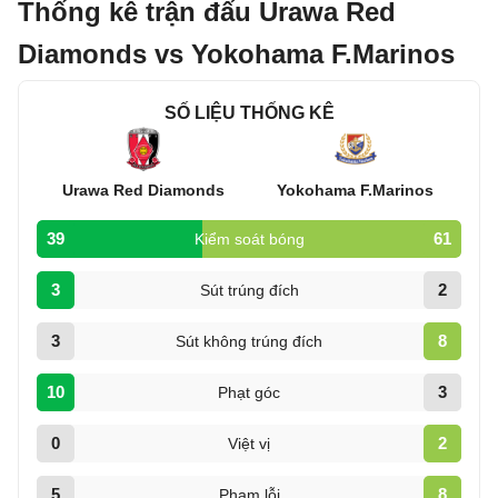
Thống kê trận đấu Urawa Red
Diamonds vs Yokohama F.Marinos
SỐ LIỆU THỐNG KÊ
Urawa Red Diamonds
Yokohama F.Marinos
39
61
Kiểm soát bóng
3
2
Sút trúng đích
3
8
Sút không trúng đích
10
3
Phạt góc
0
2
Việt vị
5
8
Phạm lỗi