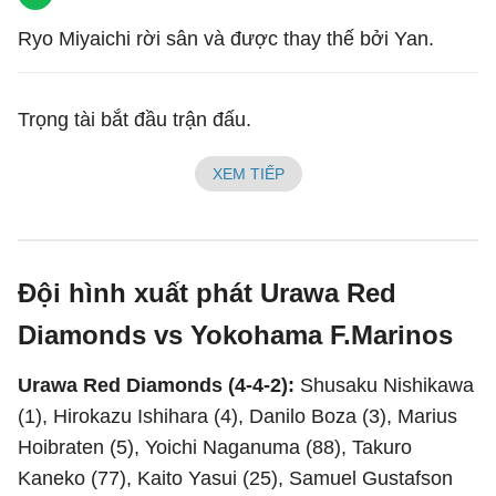
Ryo Miyaichi rời sân và được thay thế bởi Yan.
Trọng tài bắt đầu trận đấu.
XEM TIẾP
Đội hình xuất phát Urawa Red
Diamonds vs Yokohama F.Marinos
Urawa Red Diamonds (4-4-2):
Shusaku Nishikawa
(1), Hirokazu Ishihara (4), Danilo Boza (3), Marius
Hoibraten (5), Yoichi Naganuma (88), Takuro
Kaneko (77), Kaito Yasui (25), Samuel Gustafson