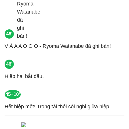
46'
V À A A O O O - Ryoma Watanabe đã ghi bàn!
46'
Hiệp hai bắt đầu.
45+10'
Hết hiệp một! Trọng tài thổi còi nghỉ giữa hiệp.