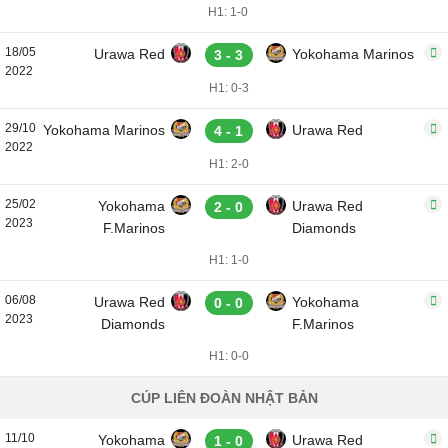
H1: 1-0
18/05
Urawa Red
Yokohama Marinos
3 - 3
2022
H1: 0-3
29/10
Yokohama Marinos
Urawa Red
4 - 1
2022
H1: 2-0
25/02
Yokohama
Urawa Red
2 - 0
2023
F.Marinos
Diamonds
H1: 1-0
06/08
Urawa Red
Yokohama
0 - 0
2023
Diamonds
F.Marinos
H1: 0-0
CÚP LIÊN ĐOÀN NHẬT BẢN
11/10
Yokohama
Urawa Red
1 - 0