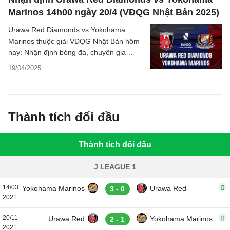
Marinos 14h00 ngày 20/4 (VĐQG Nhật Bản 2025)
Urawa Red Diamonds vs Yokohama
Marinos thuộc giải VĐQG Nhật Bản hôm
nay: Nhận định bóng đá, chuyên gia
phân tích tỷ số trận đấu, thông tin dự
19/04/2025
đoán kết quả.
Thành tích đối đầu
Thành tích đối đầu
J LEAGUE 1
14/03
Yokohama Marinos
Urawa Red
3 - 0
2021
20/11
Urawa Red
Yokohama Marinos
2 - 1
2021