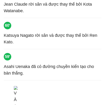
Jean Claude rời sân và được thay thế bởi Kota
Watanabe.
60'
Katsuya Nagato rời sân và được thay thế bởi Ren
Kato.
59'
Asahi Uenaka đã có đường chuyền kiến tạo cho
bàn thắng.