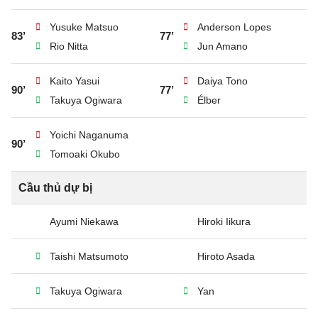
Yusuke Matsuo
Anderson Lopes
83’
77’
Rio Nitta
Jun Amano
Kaito Yasui
Daiya Tono
90’
77’
Takuya Ogiwara
Élber
Yoichi Naganuma
90’
Tomoaki Okubo
Cầu thủ dự bị
Ayumi Niekawa
Hiroki Iikura
Taishi Matsumoto
Hiroto Asada
Takuya Ogiwara
Yan