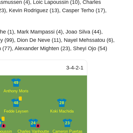
asmussen (4), Loic Lapoussin (10), Charles
3), Kevin Rodriguez (13), Casper Terho (17),
 (1), Mark Mampassi (4), Joao Silva (44),
y (99), Dion De Neve (11), Nayel Mehssatou (6),
 (77), Alexander Mighten (23), Sheyi Ojo (54)
3-4-2-1
49
Anthony Moris
48
28
Fedde Leysen
Koki Machida
0
24
23
poussin
Charles Vanhoutte
Cameron Puertas