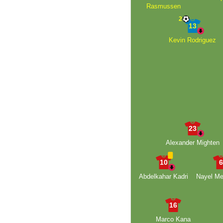
Rasmussen
2
13
Kevin Rodriguez
23
Alexander Mighten
10
Abdelkahar Kadri
Nayel Me
16
Marco Kana