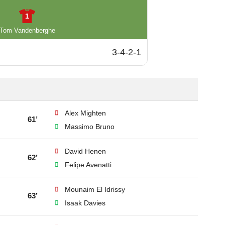
1
Tom Vandenberghe
3-4-2-1
Alex Mighten
61’
Massimo Bruno
David Henen
62’
Felipe Avenatti
Mounaim El Idrissy
63’
Isaak Davies