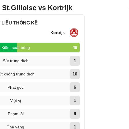
t.Gilloise vs Kortrijk
 LIỆU THỐNG KÊ
Kortrijk
49
Kiểm soát bóng
1
Sút trúng đích
10
út không trúng đích
6
Phạt góc
1
Việt vị
9
Phạm lỗi
1
Thẻ vàng