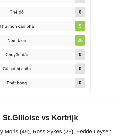
0
Thẻ đỏ
5
Thủ môn cản phá
26
Ném biên
0
Chuyền dài
0
Cú sút bị chặn
0
Phát bóng
St.Gilloise vs Kortrijk
y Moris (49), Ross Sykes (26), Fedde Leysen