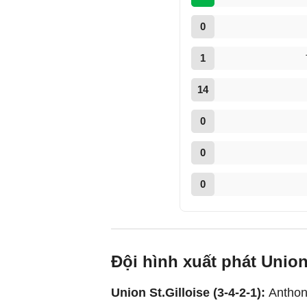
0
1
14
0
0
0
Đội hình xuất phát Union 
Union St.Gilloise (3-4-2-1):
Anthon