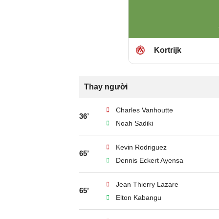
Kortrijk
Thay người
Charles Vanhoutte
36’
Noah Sadiki
Kevin Rodriguez
65’
Dennis Eckert Ayensa
Jean Thierry Lazare
65’
Elton Kabangu