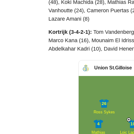
(48), Koki Machida (28), Mathias R
Vanhoutte (24), Cameron Puertas (2
Lazare Amani (8)
Kortrijk (3-4-2-1):
Tom Vandenberghe
Marco Kana (16), Mounaim El Idriss
Abdelkahar Kadri (10), David Henen
Union St.Gilloise
26
Ross Sykes
4
1
Mathias
Loic La