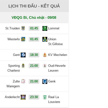
LỊCH THI ĐẤU - KẾT QUẢ
VĐQG Bỉ, Chủ nhật - 09/08
St.Truiden
01:45
Lommel
Westerlo
01:45
Union
St.Gilloise
Gent
18:30
KV Mechelen
Sporting
21:00
Oud-Heverle
Charleroi
Leuven
Zulte
21:00
Genk
Waregem
Anderlecht
23:30
Raal La
Louviere