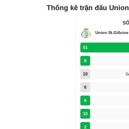
Thống kê trận đấu Union S
SỐ
Union St.Gilloise
51
8
10
S
6
6
10
2