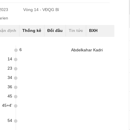
/2023
Vòng 14 - VĐQG Bỉ
rien
hận định
Thống kê
Đối đầu
Tin tức
BXH
6
Abdelkahar Kadri
14
23
34
36
45
45+4'
54