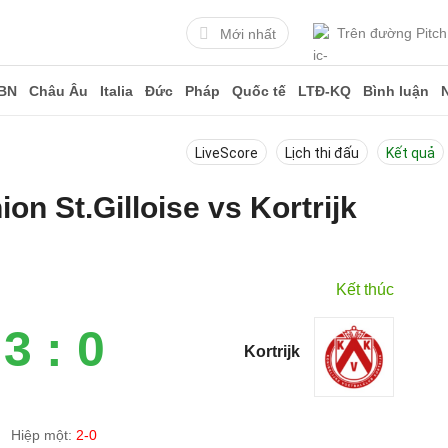
Trên đường Pitch
Mới nhất
BN
Châu Âu
Italia
Đức
Pháp
Quốc tế
LTĐ-KQ
Bình luận
LiveScore
Lịch thi đấu
Kết quả
ion St.Gilloise vs Kortrijk
Kết thúc
3 : 0
Kortrijk
Hiệp một:
2-0