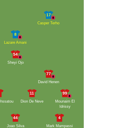
17
Casper Terho
8
Lazare Amani
54
Sheyi Ojo
77
David Henen
6
11
99
hssatou
Dion De Neve
Mounaim El
Idrissy
44
4
Joao Silva
Mark Mampassi