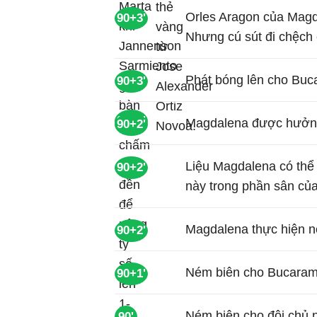
Orles Aragon của Magda
90+3'
Nhưng cú sút đi chệch 
Phát bóng lên cho Buc
90+3'
90+8'
Magdalena được hưởng
90+2'
Liệu Magdalena có thể 
90+2'
này trong phần sân c
Magdalena thực hiện n
90+2'
Ném biên cho Bucara
90+1'
Ném biên cho đội chủ n
90'