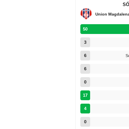
SỐ
Union Magdalen
50
3
6
S
6
0
17
4
0