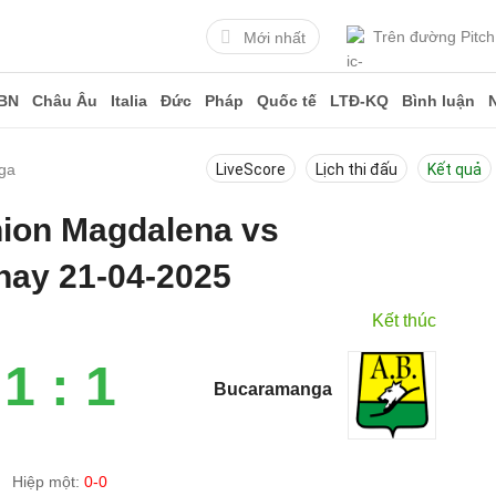
Trên đường Pitch
Mới nhất
BN
Châu Âu
Italia
Đức
Pháp
Quốc tế
LTĐ-KQ
Bình luận
ga
LiveScore
Lịch thi đấu
Kết quả
nion Magdalena vs
ay 21-04-2025
Kết thúc
1 : 1
Bucaramanga
Hiệp một:
0-0