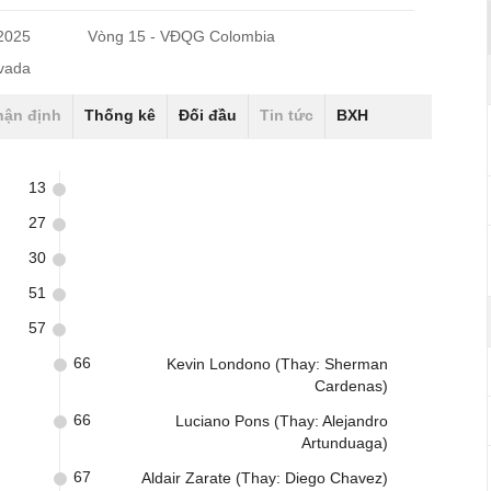
/2025
Vòng 15 - VĐQG Colombia
evada
hận định
Thống kê
Đối đầu
Tin tức
BXH
13
27
30
51
57
66
Kevin Londono (Thay: Sherman
Cardenas)
66
Luciano Pons (Thay: Alejandro
Artunduaga)
67
Aldair Zarate (Thay: Diego Chavez)