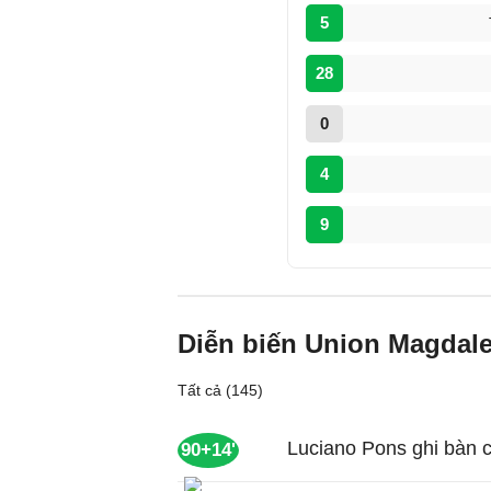
5
28
0
4
9
Diễn biến Union Magdal
Tất cả (145)
Luciano Pons ghi bàn c
90+14'