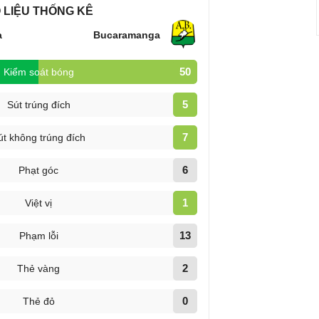
 LIỆU THỐNG KÊ
a
Bucaramanga
50
Kiểm soát bóng
5
Sút trúng đích
7
út không trúng đích
6
Phạt góc
1
Việt vị
13
Phạm lỗi
2
Thẻ vàng
0
Thẻ đỏ