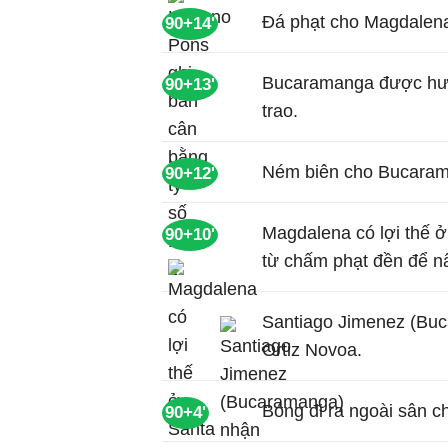
Đá phạt cho Magdalena
90+14'
Bucaramanga được hưở
90+13'
trao.
Ném biên cho Bucaram
90+12'
Magdalena có lợi thế 
90+10'
từ chấm phạt đền để nâ
Santiago Jimenez (Buc
Ortiz Novoa.
Bóng đi ra ngoài sân 
90+4'