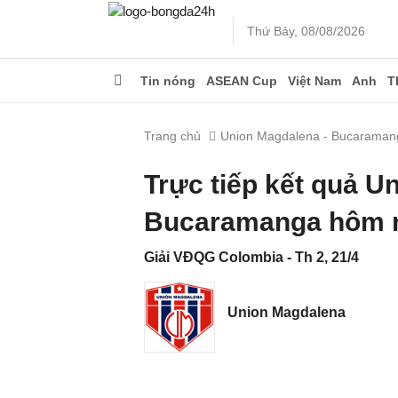
Thứ Bảy, 08/08/2026
Tin nóng
ASEAN Cup
Việt Nam
Anh
T
Trang chủ
Union Magdalena - Bucaraman
Trực tiếp kết quả U
Bucaramanga hôm n
Giải VĐQG Colombia - Th 2, 21/4
Union Magdalena