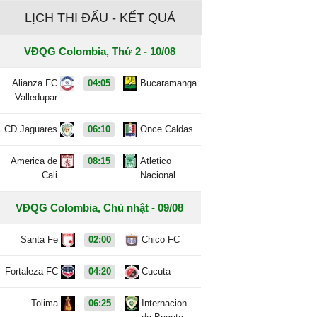
LỊCH THI ĐẤU - KẾT QUẢ
VĐQG Colombia, Thứ 2 - 10/08
Alianza FC
04:05
Bucaramanga
Valledupar
CD Jaguares
06:10
Once Caldas
America de
08:15
Atletico
Cali
Nacional
VĐQG Colombia, Chủ nhật - 09/08
Santa Fe
02:00
Chico FC
Fortaleza FC
04:20
Cucuta
Tolima
06:25
Internacion