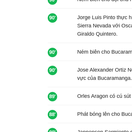
Jorge Luis Pinto thực h
90'
Sierra Nevada với Osc
Giraldo Quintero.
Ném biên cho Bucaram
90'
Jose Alexander Ortiz 
90'
vực của Bucaramanga.
Orles Aragon có cú sú
89'
Phát bóng lên cho Buc
88'