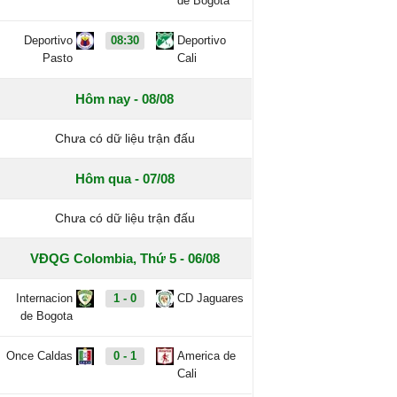
de Bogota
Deportivo
08:30
Deportivo
Pasto
Cali
Hôm nay - 08/08
Chưa có dữ liệu trận đấu
Hôm qua - 07/08
Chưa có dữ liệu trận đấu
VĐQG Colombia, Thứ 5 - 06/08
Internacion
1 - 0
CD Jaguares
de Bogota
Once Caldas
0 - 1
America de
Cali