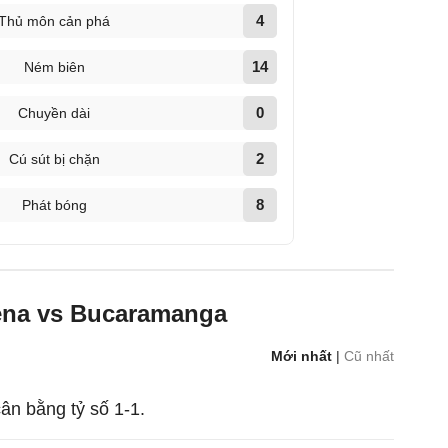
4
Thủ môn cản phá
14
Ném biên
0
Chuyền dài
2
Cú sút bị chặn
8
Phát bóng
ena vs Bucaramanga
Mới nhất
|
Cũ nhất
ân bằng tỷ số 1-1.