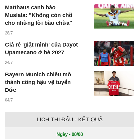
Matthaus cảnh báo
Musiala: "Không còn chỗ
cho những lời bào chữa"
28/7
Giá rẻ 'giật mình' của Dayot
Upamecano ở hè 2027
24/7
Bayern Munich chiêu mộ
thành công hậu vệ tuyển
Đức
04/7
LỊCH THI ĐẤU - KẾT QUẢ
Ngày - 08/08