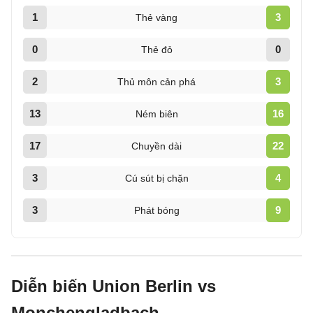
1
3
Thẻ vàng
0
0
Thẻ đỏ
2
3
Thủ môn cản phá
13
16
Ném biên
17
22
Chuyền dài
3
4
Cú sút bị chặn
3
9
Phát bóng
Diễn biến Union Berlin vs
Monchengladbach