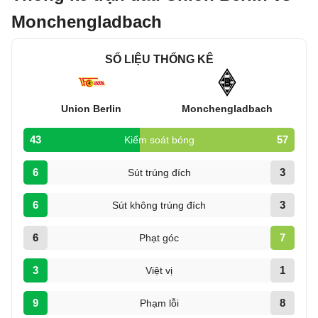
Monchengladbach
SỐ LIỆU THỐNG KÊ
Union Berlin
Monchengladbach
43
57
Kiểm soát bóng
6
3
Sút trúng đích
6
3
Sút không trúng đích
6
7
Phạt góc
3
1
Việt vị
9
8
Phạm lỗi