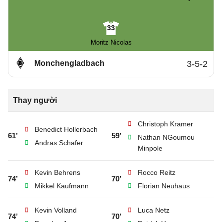
33
Moritz Nicolas
Monchengladbach
3-5-2
Thay người
Christoph Kramer
Benedict Hollerbach
61’
59’
Nathan NGoumou
Andras Schafer
Minpole
Kevin Behrens
Rocco Reitz
74’
70’
Mikkel Kaufmann
Florian Neuhaus
Kevin Volland
Luca Netz
74’
70’