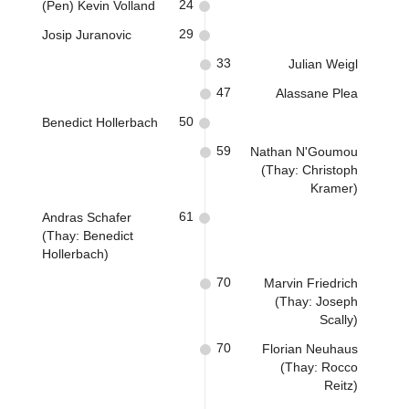
24
(Pen) Kevin Volland
29
Josip Juranovic
33
Julian Weigl
47
Alassane Plea
50
Benedict Hollerbach
59
Nathan N'Goumou
(Thay: Christoph
Kramer)
61
Andras Schafer
(Thay: Benedict
Hollerbach)
70
Marvin Friedrich
(Thay: Joseph
Scally)
70
Florian Neuhaus
(Thay: Rocco
Reitz)