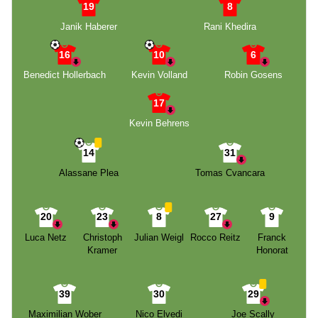
19
8
Janik Haberer
Rani Khedira
16
10
6
Benedict Hollerbach
Kevin Volland
Robin Gosens
17
Kevin Behrens
14
31
Alassane Plea
Tomas Cvancara
20
23
8
27
9
Luca Netz
Christoph
Julian Weigl
Rocco Reitz
Franck
Kramer
Honorat
39
30
29
Maximilian Wober
Nico Elvedi
Joe Scally