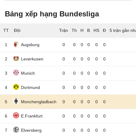
Bảng xếp hạng Bundesliga
TT
Đội
5 trận gần nh
1
Augsburg
0
0
0
0
0
0
2
Leverkusen
0
0
0
0
0
0
3
Munich
0
0
0
0
0
0
4
Dortmund
0
0
0
0
0
0
5
Monchengladbach
0
0
0
0
0
0
6
E.Frankfurt
0
0
0
0
0
0
7
Elversberg
0
0
0
0
0
0