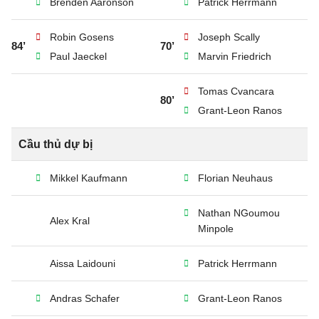
Brenden Aaronson
Patrick Herrmann
Robin Gosens
Joseph Scally
84’
70’
Paul Jaeckel
Marvin Friedrich
Tomas Cvancara
80’
Grant-Leon Ranos
Cầu thủ dự bị
Mikkel Kaufmann
Florian Neuhaus
Nathan NGoumou
Alex Kral
Minpole
Aissa Laidouni
Patrick Herrmann
Andras Schafer
Grant-Leon Ranos