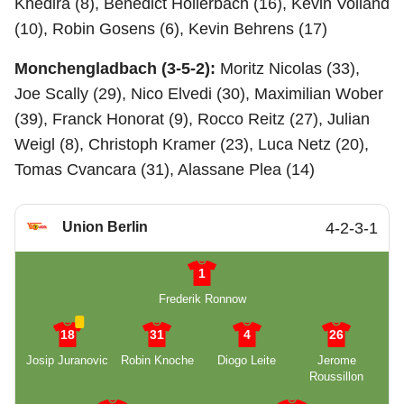
Khedira (8), Benedict Hollerbach (16), Kevin Volland
(10), Robin Gosens (6), Kevin Behrens (17)
Monchengladbach (3-5-2):
Moritz Nicolas (33),
Joe Scally (29), Nico Elvedi (30), Maximilian Wober
(39), Franck Honorat (9), Rocco Reitz (27), Julian
Weigl (8), Christoph Kramer (23), Luca Netz (20),
Tomas Cvancara (31), Alassane Plea (14)
Union Berlin
4-2-3-1
1
Frederik Ronnow
18
31
4
26
Josip Juranovic
Robin Knoche
Diogo Leite
Jerome
Roussillon