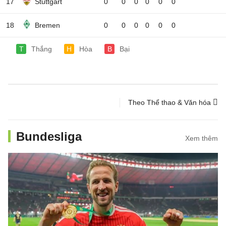
17
Stuttgart
0
0
0
0
0
0
18
Bremen
0
0
0
0
0
0
T
Thắng
H
Hòa
B
Bại
Theo Thể thao & Văn hóa
Bundesliga
Xem thêm