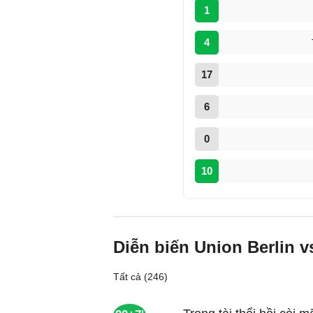
1
4
17
6
0
10
Diễn biến Union Berlin v
Tất cả (246)