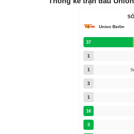
Thống kê trận đấu Union 
SỐ
Union Berlin
37
1
1
S
3
1
16
3