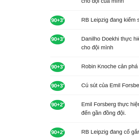
cho đội của mình
RB Leipzig đang kiểm 
90+3'
Danilho Doekhi thực hi
90+3'
cho đội mình
Robin Knoche cản phá 
90+3'
Cú sút của Emil Forsbe
90+3'
Emil Forsberg thực hiệ
90+2'
đến gần đồng đội.
RB Leipzig đang cố gắn
90+2'