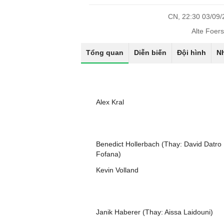
CN, 22:30 03/09
Alte Foers
Tổng quan
Diễn biến
Đội hình
N
Alex Kral
Benedict Hollerbach (Thay: David Datro
Fofana)
Kevin Volland
Janik Haberer (Thay: Aissa Laidouni)