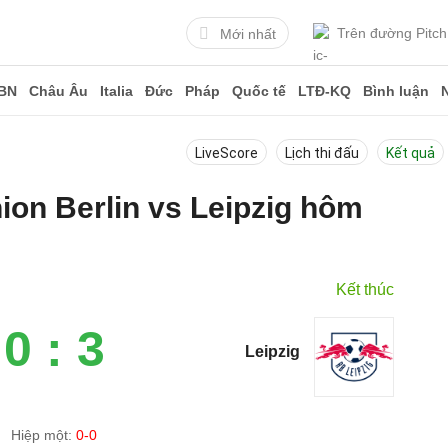
Trên đường Pitch
Mới nhất
BN
Châu Âu
Italia
Đức
Pháp
Quốc tế
LTĐ-KQ
Bình luận
LiveScore
Lịch thi đấu
Kết quả
nion Berlin vs Leipzig hôm
Kết thúc
0 : 3
Leipzig
Hiệp một:
0-0