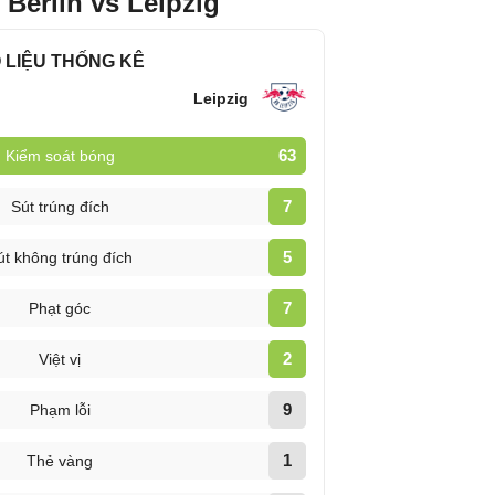
Berlin vs Leipzig
 LIỆU THỐNG KÊ
Leipzig
63
Kiểm soát bóng
7
Sút trúng đích
5
út không trúng đích
7
Phạt góc
2
Việt vị
9
Phạm lỗi
1
Thẻ vàng