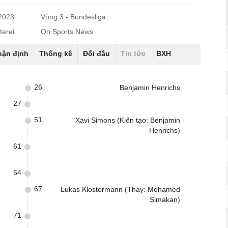
/2023
Vòng 3 - Bundesliga
terei
On Sports News
hận định
Thống kê
Đối đầu
Tin tức
BXH
26
Benjamin Henrichs
27
51
Xavi Simons (Kiến tạo: Benjamin
Henrichs)
61
64
67
Lukas Klostermann (Thay: Mohamed
Simakan)
71