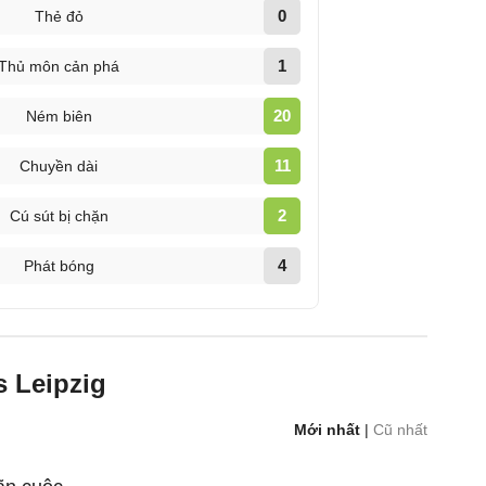
0
Thẻ đỏ
1
Thủ môn cản phá
20
Ném biên
11
Chuyền dài
2
Cú sút bị chặn
4
Phát bóng
s Leipzig
Mới nhất
|
Cũ nhất