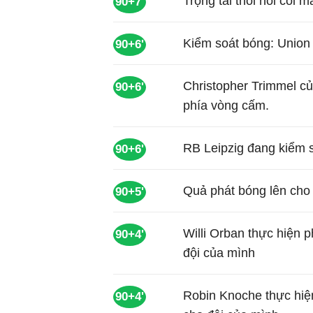
Trọng tài thổi hồi còi 
90+7'
Kiểm soát bóng: Union 
90+6'
Christopher Trimmel c
90+6'
phía vòng cấm.
RB Leipzig đang kiểm 
90+6'
Quả phát bóng lên cho 
90+5'
Willi Orban thực hiện 
90+4'
đội của mình
Robin Knoche thực hiệ
90+4'