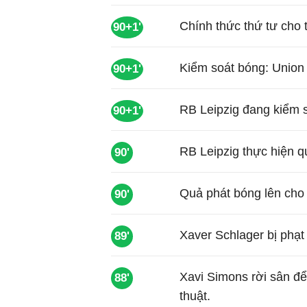
Chính thức thứ tư cho 
90+1'
Kiểm soát bóng: Union 
90+1'
RB Leipzig đang kiểm 
90+1'
RB Leipzig thực hiện 
90'
Quả phát bóng lên cho 
90'
Xaver Schlager bị phạt
89'
Xavi Simons rời sân đ
88'
thuật.