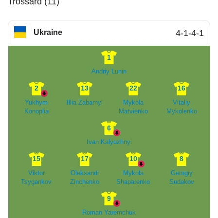
Trossard (11)
Ukraine
4-1-4-1
1
Andriy Lunin
2
13
22
16
Yukhym
Illia Zabarnyi
Mykola
Vitaliy
Konoplia
Matvienko
Mykolenko
6
Ivan Kalyuzhnyi
15
17
10
8
Viktor
Oleksandr
Mykola
Georgiy
Tsygankov
Zinchenko
Shaparenko
Sudakov
9
Roman Yaremchuk