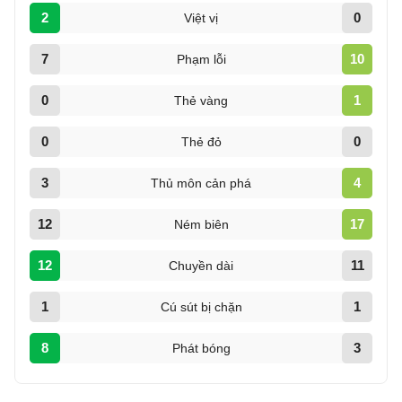
2
0
Việt vị
7
10
Phạm lỗi
0
1
Thẻ vàng
0
0
Thẻ đỏ
3
4
Thủ môn cản phá
12
17
Ném biên
12
11
Chuyền dài
1
1
Cú sút bị chặn
8
3
Phát bóng