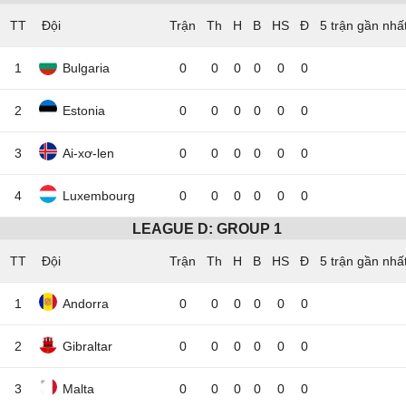
TT
Đội
5 trận gần nhấ
1
Bulgaria
0
0
0
0
0
0
2
Estonia
0
0
0
0
0
0
3
Ai-xơ-len
0
0
0
0
0
0
4
Luxembourg
0
0
0
0
0
0
LEAGUE D: GROUP 1
TT
Đội
5 trận gần nhấ
1
Andorra
0
0
0
0
0
0
2
Gibraltar
0
0
0
0
0
0
3
Malta
0
0
0
0
0
0