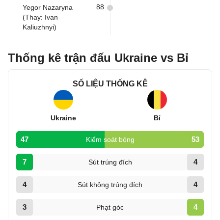
88
Yegor Nazaryna
(Thay: Ivan
Kaliuzhnyi)
Thống kê trận đấu Ukraine vs Bỉ
SỐ LIỆU THỐNG KÊ
Ukraine
Bỉ
47
53
Kiểm soát bóng
7
4
Sút trúng đích
4
4
Sút không trúng đích
3
4
Phạt góc