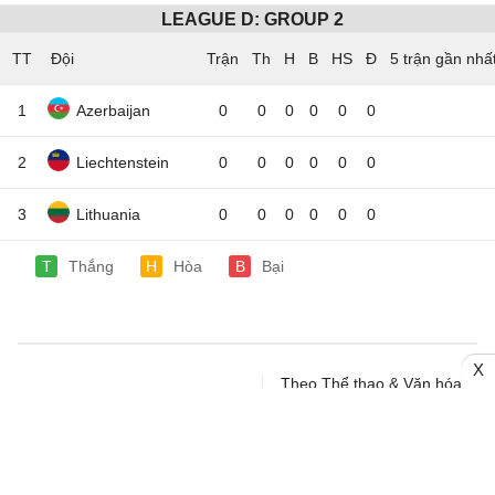
LEAGUE D: GROUP 2
TT
Đội
5 trận gần nhấ
1
Azerbaijan
0
0
0
0
0
0
2
Liechtenstein
0
0
0
0
0
0
3
Lithuania
0
0
0
0
0
0
T
Thắng
H
Hòa
B
Bại
X
Theo Thể thao & Văn hóa
LỊCH THI ĐẤU - KẾT QUẢ
Ngày - 10/08