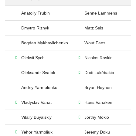
Anatoliy Trubin
Senne Lammens
Dmytro Riznyk
Matz Sels
Bogdan Mykhaylichenko
Wout Faes
Oleksii Sych
Nicolas Raskin
Oleksandr Svatok
Dodi Lukébakio
Andriy Yarmolenko
Bryan Heynen
Vladyslav Vanat
Hans Vanaken
Vitaliy Buyalskiy
Jorthy Mokio
Yehor Yarmoliuk
Jérémy Doku