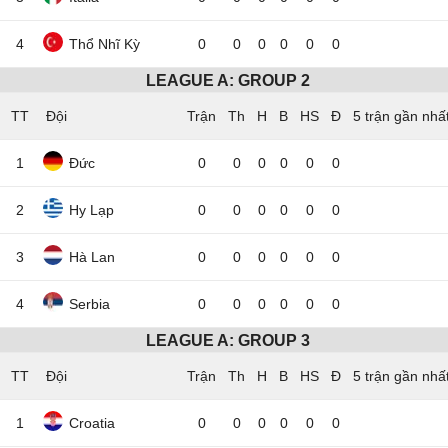
4
Thổ Nhĩ Kỳ
0
0
0
0
0
0
LEAGUE A: GROUP 2
TT
Đội
5 trận gần nhấ
1
Đức
0
0
0
0
0
0
2
Hy Lạp
0
0
0
0
0
0
3
Hà Lan
0
0
0
0
0
0
4
Serbia
0
0
0
0
0
0
LEAGUE A: GROUP 3
TT
Đội
5 trận gần nhấ
1
Croatia
0
0
0
0
0
0