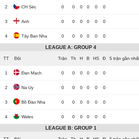
2
CH Séc
0
0
0
0
0
0
3
Anh
0
0
0
0
0
0
4
Tây Ban Nha
0
0
0
0
0
0
LEAGUE A: GROUP 4
TT
Đội
5 trận gần nhấ
1
Đan Mạch
0
0
0
0
0
0
2
Na Uy
0
0
0
0
0
0
3
Bồ Đào Nha
0
0
0
0
0
0
4
Wales
0
0
0
0
0
0
LEAGUE B: GROUP 1