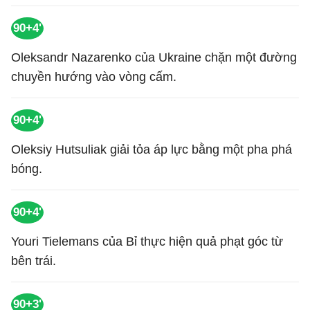
90+4'
Oleksandr Nazarenko của Ukraine chặn một đường
chuyền hướng vào vòng cấm.
90+4'
Oleksiy Hutsuliak giải tỏa áp lực bằng một pha phá
bóng.
90+4'
Youri Tielemans của Bỉ thực hiện quả phạt góc từ
bên trái.
90+3'