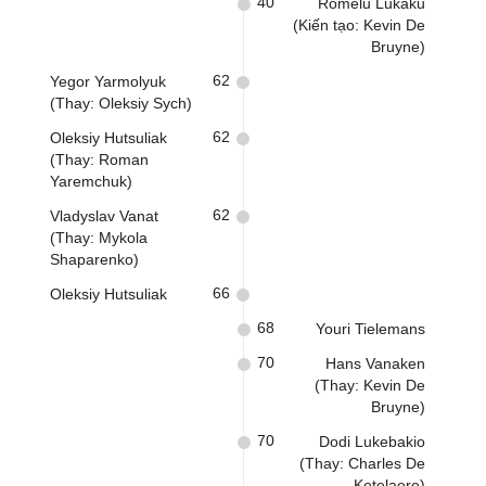
40
Romelu Lukaku
(Kiến tạo: Kevin De
Bruyne)
62
Yegor Yarmolyuk
(Thay: Oleksiy Sych)
62
Oleksiy Hutsuliak
(Thay: Roman
Yaremchuk)
62
Vladyslav Vanat
(Thay: Mykola
Shaparenko)
66
Oleksiy Hutsuliak
68
Youri Tielemans
70
Hans Vanaken
(Thay: Kevin De
Bruyne)
70
Dodi Lukebakio
(Thay: Charles De
Ketelaere)