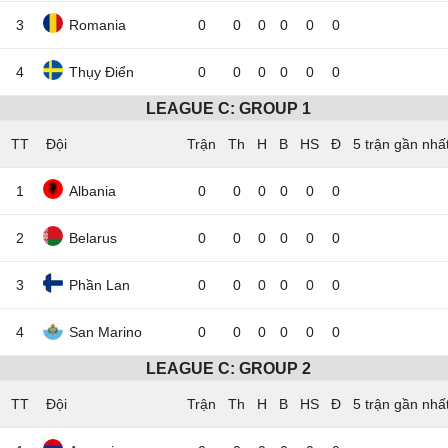
3
Romania
0
0
0
0
0
0
4
Thụy Điển
0
0
0
0
0
0
LEAGUE C: GROUP 1
TT
Đội
5 trận gần nhấ
1
Albania
0
0
0
0
0
0
2
Belarus
0
0
0
0
0
0
3
Phần Lan
0
0
0
0
0
0
4
San Marino
0
0
0
0
0
0
LEAGUE C: GROUP 2
TT
Đội
5 trận gần nhấ