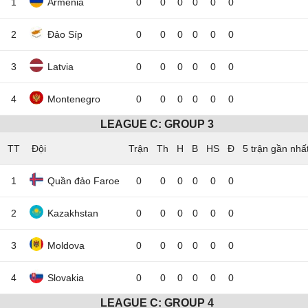
1
Armenia
0
0
0
0
0
0
2
Đảo Síp
0
0
0
0
0
0
3
Latvia
0
0
0
0
0
0
4
Montenegro
0
0
0
0
0
0
LEAGUE C: GROUP 3
TT
Đội
5 trận gần nhấ
1
Quần đảo Faroe
0
0
0
0
0
0
2
Kazakhstan
0
0
0
0
0
0
3
Moldova
0
0
0
0
0
0
4
Slovakia
0
0
0
0
0
0
LEAGUE C: GROUP 4