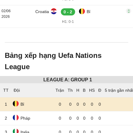
02/06
Croatia
Bỉ
0 - 2
2026
H1: 0-1
Bảng xếp hạng Uefa Nations
League
LEAGUE A: GROUP 1
TT
Đội
5 trận gần nhấ
1
Bỉ
0
0
0
0
0
0
2
Pháp
0
0
0
0
0
0
3
Italia
0
0
0
0
0
0