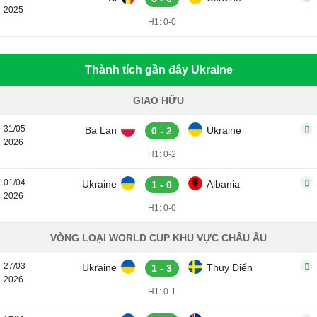
2025
H1: 0-0
Thành tích gần đây Ukraine
GIAO HỮU
31/05
Ba Lan
Ukraine
0 - 2
2026
H1: 0-2
01/04
Ukraine
Albania
1 - 0
2026
H1: 0-0
VÒNG LOẠI WORLD CUP KHU VỰC CHÂU ÂU
27/03
Ukraine
Thụy Điển
1 - 3
2026
H1: 0-1