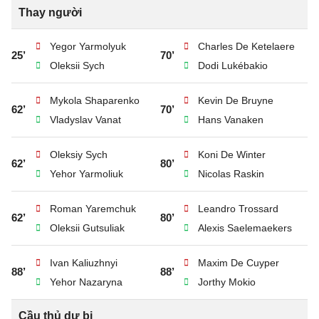
Thay người
Yegor Yarmolyuk
Charles De Ketelaere
25’
70’
Oleksii Sych
Dodi Lukébakio
Mykola Shaparenko
Kevin De Bruyne
62’
70’
Vladyslav Vanat
Hans Vanaken
Oleksiy Sych
Koni De Winter
62’
80’
Yehor Yarmoliuk
Nicolas Raskin
Roman Yaremchuk
Leandro Trossard
62’
80’
Oleksii Gutsuliak
Alexis Saelemaekers
Ivan Kaliuzhnyi
Maxim De Cuyper
88’
88’
Yehor Nazaryna
Jorthy Mokio
Cầu thủ dự bị