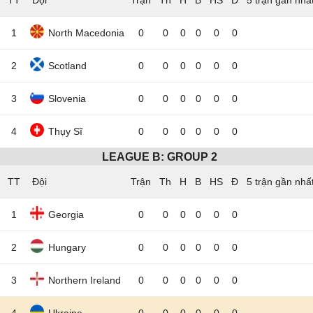
TT
Đội
5 trận gần nhấ
1
North Macedonia
0
0
0
0
0
0
2
Scotland
0
0
0
0
0
0
3
Slovenia
0
0
0
0
0
0
4
Thụy Sĩ
0
0
0
0
0
0
LEAGUE B: GROUP 2
TT
Đội
5 trận gần nhấ
1
Georgia
0
0
0
0
0
0
2
Hungary
0
0
0
0
0
0
3
Northern Ireland
0
0
0
0
0
0