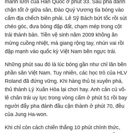
mành lưới của Hàn Quốc ở phút 33. Sau pha đánh
chặn tốt ở giữa sân, Đào Quý Vương tỉa bóng vào
cấm địa chếch biên phải. Lê Sỹ Bách bứt tốc rồi sút
chéo góc, đưa bóng đập đất, chạm mép trong cột
trái thành bàn. Tiền vệ sinh năm 2009 không ăn
mừng cuồng nhiệt, mà giang rộng tay, nhún vai rồi
đập mạnh vào quốc kỳ Việt Nam bên ngực trái.
Những phút sau đó là lúc bóng gần như chỉ lăn bên
phần sân Việt Nam. Tuy nhiên, các học trò của HLV
Roland đã đứng vững. Khi hàng thủ bị xuyên phá,
thủ thành Lý Xuân Hòa lại chơi hay. Anh cản cú vô-
lê chân trái uy lực trong vòng cấm ở phút 51 rồi bay
người đẩy pha đánh đầu cận thành ở phút 70, đều
của Jung Ha-won.
Khi chỉ còn cách chiến thắng 10 phút chính thức,