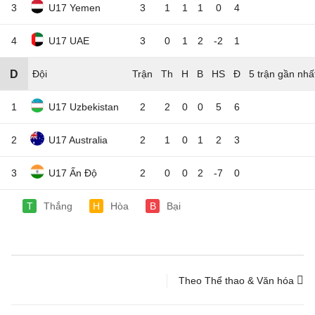
3
U17 Yemen
3
1
1
1
0
4
4
U17 UAE
3
0
1
2
-2
1
D
Đội
5 trận gần nhấ
1
U17 Uzbekistan
2
2
0
0
5
6
2
U17 Australia
2
1
0
1
2
3
3
U17 Ấn Độ
2
0
0
2
-7
0
T
Thắng
H
Hòa
B
Bại
Theo Thể thao & Văn hóa