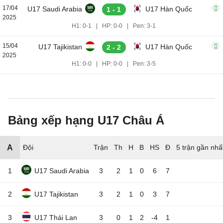
17/04
U17 Saudi Arabia
U17 Hàn Quốc
1 - 1
2025
H1: 0-1
|
HP: 0-0
|
Pen: 3-1
15/04
U17 Tajikistan
U17 Hàn Quốc
2 - 2
2025
H1: 0-0
|
HP: 0-0
|
Pen: 3-5
Bảng xếp hạng U17 Châu Á
A
Đội
5 trận gần nhấ
1
U17 Saudi Arabia
3
2
1
0
6
7
2
U17 Tajikistan
3
2
1
0
3
7
3
U17 Thái Lan
3
0
1
2
-4
1