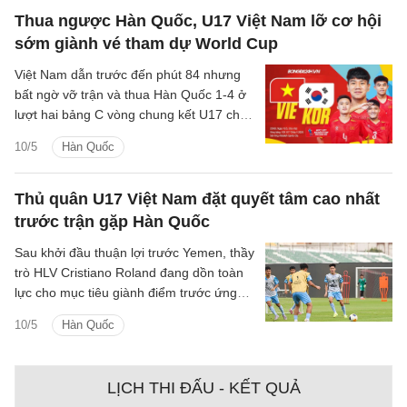
Thua ngược Hàn Quốc, U17 Việt Nam lỡ cơ hội
sớm giành vé tham dự World Cup
Việt Nam dẫn trước đến phút 84 nhưng
bất ngờ vỡ trận và thua Hàn Quốc 1-4 ở
lượt hai bảng C vòng chung kết U17 châu
Á.
10/5
Hàn Quốc
Thủ quân U17 Việt Nam đặt quyết tâm cao nhất
trước trận gặp Hàn Quốc
Sau khởi đầu thuận lợi trước Yemen, thầy
trò HLV Cristiano Roland đang dồn toàn
lực cho mục tiêu giành điểm trước ứng
cử viên vô địch U17 Hàn Quốc.
10/5
Hàn Quốc
LỊCH THI ĐẤU - KẾT QUẢ