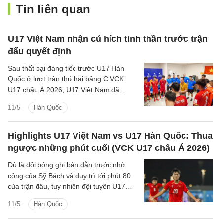
Tin liên quan
U17 Việt Nam nhận cú hích tinh thần trước trận
đấu quyết định
Sau thất bại đáng tiếc trước U17 Hàn
Quốc ở lượt trận thứ hai bảng C VCK
U17 châu Á 2026, U17 Việt Nam đã
nhanh chóng nhận được sự động viên từ
11/5
Hàn Quốc
lãnh đạo Liên đoàn Bóng đá Việt Nam.
Highlights U17 Việt Nam vs U17 Hàn Quốc: Thua
ngược những phút cuối (VCK U17 châu Á 2026)
Dù là đội bóng ghi bàn dẫn trước nhờ
công của Sỹ Bách và duy trì tới phút 80
của trận đấu, tuy nhiên đội tuyển U17
Việt Nam lại không thể đứng vững trong
11/5
Hàn Quốc
những phút cuối trận.