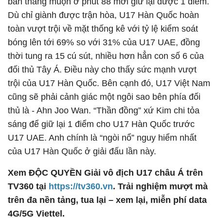
bàn thắng muộn ở phút 88 mới giữ lại được 1 điểm.
Dù chỉ giành được trận hòa, U17 Hàn Quốc hoàn
toàn vượt trội về mặt thống kê với tỷ lệ kiểm soát
bóng lên tới 69% so với 31% của U17 UAE, đồng
thời tung ra 15 cú sút, nhiều hơn hẳn con số 6 của
đối thủ Tây Á. Điều này cho thấy sức mạnh vượt
trội của U17 Hàn Quốc. Bên cạnh đó, U17 Việt Nam
cũng sẽ phải cảnh giác một ngôi sao bên phía đối
thủ là - Ahn Joo Wan. “Thần đồng” xứ Kim chi tỏa
sáng để giữ lại 1 điểm cho U17 Hàn Quốc trước
U17 UAE. Anh chính là “ngòi nổ” nguy hiểm nhất
của U17 Hàn Quốc ở giải đấu lần này.
Xem ĐỘC QUYỀN Giải vô địch U17 châu Á trên
TV360 tại
https://tv360.vn
. Trải nghiệm mượt mà
trên đa nền tảng, tua lại – xem lại, miễn phí data
4G/5G Viettel.