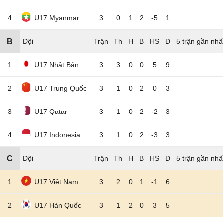
4
U17 Myanmar
3
0
1
2
-5
1
B
Đội
5 trận gần nhấ
1
U17 Nhật Bản
3
3
0
0
5
9
2
U17 Trung Quốc
3
1
0
2
0
3
3
U17 Qatar
3
1
0
2
-2
3
4
U17 Indonesia
3
1
0
2
-3
3
C
Đội
5 trận gần nhấ
1
U17 Việt Nam
3
2
0
1
-1
6
2
U17 Hàn Quốc
3
1
2
0
3
5