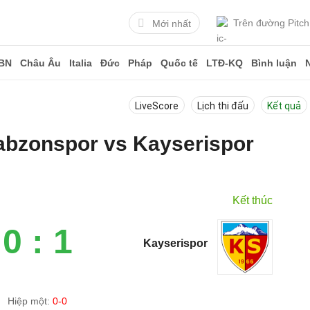
Trên đường Pitch
Mới nhất
BN
Châu Âu
Italia
Đức
Pháp
Quốc tế
LTĐ-KQ
Bình luận
LiveScore
Lịch thi đấu
Kết quả
rabzonspor vs Kayserispor
3
Kết thúc
0 : 1
Kayserispor
Hiệp một:
0-0