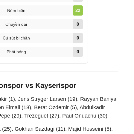
22
Ném biên
0
Chuyền dài
0
Cú sút bị chặn
0
Phát bóng
zonspor vs Kayserispor
ir (1), Jens Stryger Larsen (19), Rayyan Baniya
en Elmali (18), Berat Ozdemir (5), Abdulkadir
Pepe (29), Trezeguet (27), Paul Onuachu (30)
t (25), Gokhan Sazdagi (11), Majid Hosseini (5),