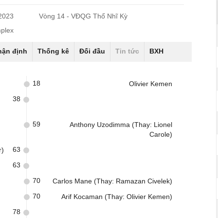
/2023
Vòng 14 - VĐQG Thổ Nhĩ Kỳ
plex
hận định
Thống kê
Đối đầu
Tin tức
BXH
18
Olivier Kemen
38
59
Anthony Uzodimma (Thay: Lionel
Carole)
63
r)
63
70
Carlos Mane (Thay: Ramazan Civelek)
70
Arif Kocaman (Thay: Olivier Kemen)
78