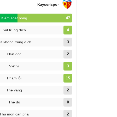
Kayserispor
47
Kiểm soát bóng
4
Sút trúng đích
3
út không trúng đích
2
Phạt góc
3
Việt vị
15
Phạm lỗi
2
Thẻ vàng
0
Thẻ đỏ
2
Thủ môn cản phá