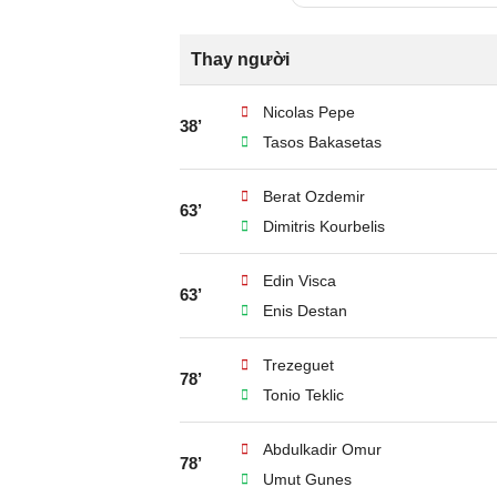
Thay người
Nicolas Pepe
38’
Tasos Bakasetas
Berat Ozdemir
63’
Dimitris Kourbelis
Edin Visca
63’
Enis Destan
Trezeguet
78’
Tonio Teklic
Abdulkadir Omur
78’
Umut Gunes