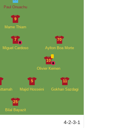
Paul Onuachu
9
Mame Thiam
7
70
Miguel Cardoso
Aylton Boa Morte
10
Olivier Kemen
3
5
11
Attamah
Majid Hosseini
Gokhan Sazdagi
25
Bilal Bayazit
4-2-3-1