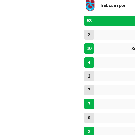
Trabzonspor
53
2
10
S
4
2
7
3
0
3