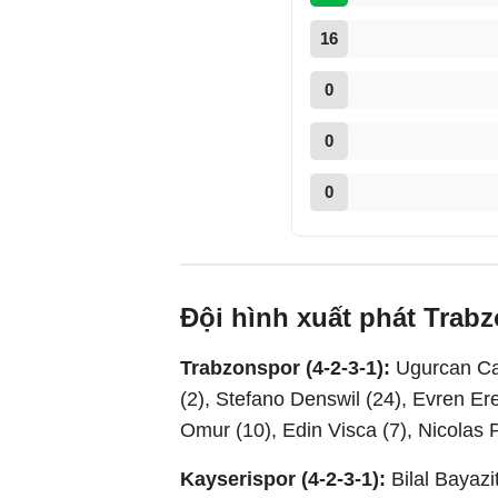
16
0
0
0
Đội hình xuất phát Trab
Trabzonspor (4-2-3-1):
Ugurcan Cak
(2), Stefano Denswil (24), Evren Er
Omur (10), Edin Visca (7), Nicolas 
Kayserispor (4-2-3-1):
Bilal Bayazi