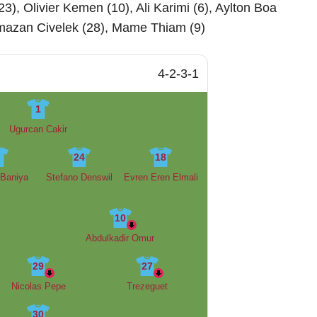
3), Olivier Kemen (10), Ali Karimi (6), Aylton Boa
amazan Civelek (28), Mame Thiam (9)
4-2-3-1
1
Ugurcan Cakir
2
24
18
Baniya
Stefano Denswil
Evren Eren Elmali
10
Abdulkadir Omur
29
27
Nicolas Pepe
Trezeguet
30