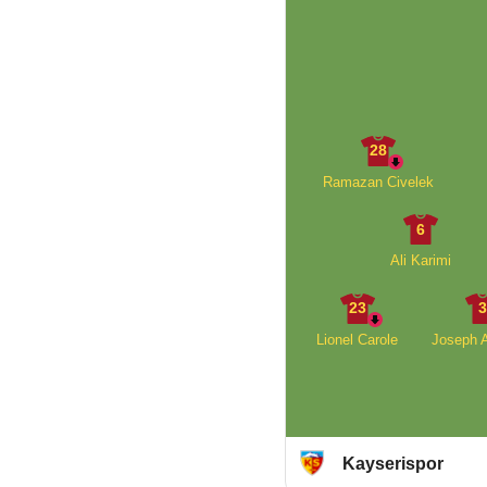
28
Ramazan Civelek
6
Ali Karimi
23
Lionel Carole
Joseph 
Kayserispor