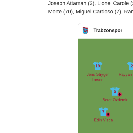
Joseph Attamah (3), Lionel Carole (2
Morte (70), Miguel Cardoso (7), R
Trabzonspor
19
Jens Stryger
Rayyan 
Larsen
5
Berat Ozdemir
7
Edin Visca