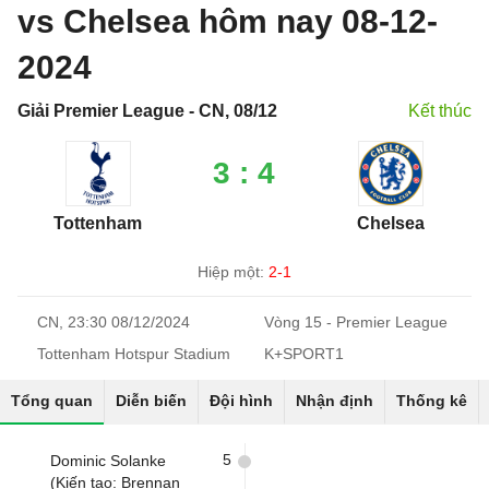
vs Chelsea hôm nay 08-12-
2024
Giải Premier League - CN, 08/12
Kết thúc
3 : 4
Tottenham
Chelsea
Hiệp một:
2-1
CN, 23:30 08/12/2024
Vòng 15 - Premier League
Tottenham Hotspur Stadium
K+SPORT1
Tổng quan
Diễn biến
Đội hình
Nhận định
Thống kê
5
Dominic Solanke
(Kiến tạo: Brennan