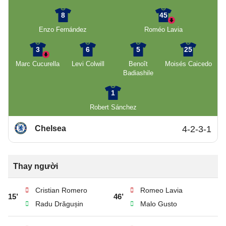
8
45
Enzo Fernández
Roméo Lavia
3
6
5
25
Marc Cucurella
Levi Colwill
Benoît
Moisés Caicedo
Badiashile
1
Robert Sánchez
Chelsea
4-2-3-1
Thay người
Cristian Romero
Romeo Lavia
15’
46’
Radu Drăgușin
Malo Gusto