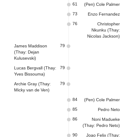
61
(Pen) Cole Palmer
73
Enzo Fernandez
76
Christopher
Nkunku (Thay:
Nicolas Jackson)
79
James Maddison
(Thay: Dejan
Kulusevski)
79
Lucas Bergvall (Thay:
Yves Bissouma)
79
Archie Gray (Thay:
Micky van de Ven)
84
(Pen) Cole Palmer
85
Pedro Neto
86
Noni Madueke
(Thay: Pedro Neto)
90
Joao Felix (Thay: