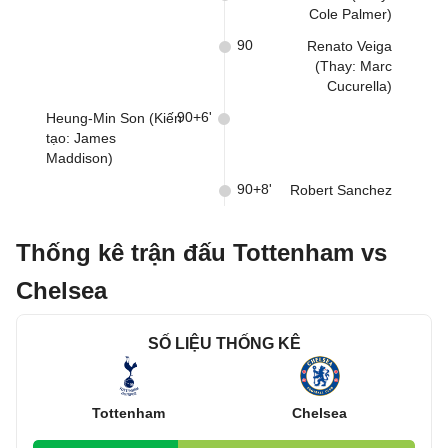
Cole Palmer)
90
Renato Veiga
(Thay: Marc
Cucurella)
90+6'
Heung-Min Son (Kiến
tạo: James
Maddison)
90+8'
Robert Sanchez
Thống kê trận đấu Tottenham vs
Chelsea
SỐ LIỆU THỐNG KÊ
Tottenham
Chelsea