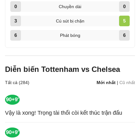
0
0
Chuyền dài
3
5
Cú sút bị chặn
6
6
Phát bóng
Diễn biến Tottenham vs Chelsea
Tất cả (284)
Mới nhất
|
Cũ nhất
90+9'
Vậy là xong! Trọng tài thổi còi kết thúc trận đấu
90+9'