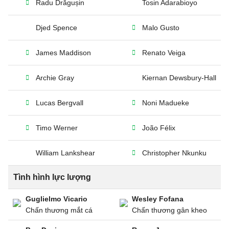
Radu Drăgușin
Tosin Adarabioyo
Djed Spence
Malo Gusto
James Maddison
Renato Veiga
Archie Gray
Kiernan Dewsbury-Hall
Lucas Bergvall
Noni Madueke
Timo Werner
João Félix
William Lankshear
Christopher Nkunku
Tình hình lực lượng
Guglielmo Vicario
Wesley Fofana
Chấn thương mắt cá
Chấn thương gân kheo