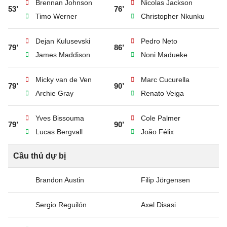
Brennan Johnson
Nicolas Jackson
53’
76’
Timo Werner
Christopher Nkunku
Dejan Kulusevski
Pedro Neto
79’
86’
James Maddison
Noni Madueke
Micky van de Ven
Marc Cucurella
79’
90’
Archie Gray
Renato Veiga
Yves Bissouma
Cole Palmer
79’
90’
Lucas Bergvall
João Félix
Cầu thủ dự bị
Brandon Austin
Filip Jörgensen
Sergio Reguilón
Axel Disasi