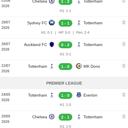
01/08
Chelsea
Tottenham
1 - 2
2026
H1: 1-1
29/07
Sydney FC
Tottenham
1 - 1
2026
H1: 0-1
|
HP: 0-0
|
Pen: 2-4
26/07
Auckland FC
Tottenham
0 - 2
2026
H1: 0-1
22/07
Tottenham
MK Dons
1 - 0
2026
PREMIER LEAGUE
24/05
Tottenham
Everton
1 - 0
2026
H1: 1-0
20/05
Chelsea
Tottenham
2 - 1
2026
H1: 1-0