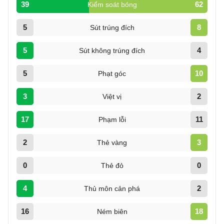
39
62
Kiểm soát bóng
5
8
Sút trúng đích
5
4
Sút không trúng đích
5
10
Phạt góc
3
2
Việt vị
17
11
Phạm lỗi
2
3
Thẻ vàng
0
0
Thẻ đỏ
4
2
Thủ môn cản phá
16
18
Ném biên