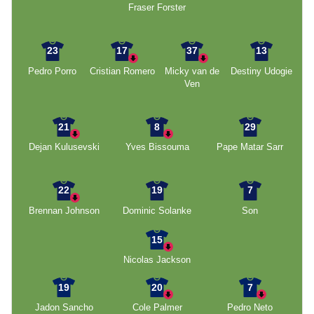
Fraser Forster
23
17
37
13
Pedro Porro
Cristian Romero
Micky van de
Destiny Udogie
Ven
21
8
29
Dejan Kulusevski
Yves Bissouma
Pape Matar Sarr
22
19
7
Brennan Johnson
Dominic Solanke
Son
15
Nicolas Jackson
19
20
7
Jadon Sancho
Cole Palmer
Pedro Neto