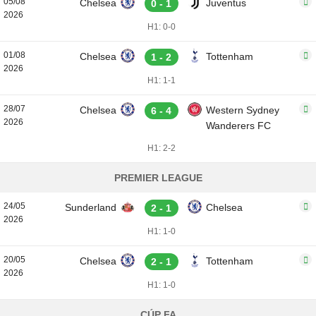
05/08
Chelsea
Juventus
0 - 1
2026
H1: 0-0
01/08
Chelsea
Tottenham
1 - 2
2026
H1: 1-1
28/07
Chelsea
Western Sydney
6 - 4
2026
Wanderers FC
H1: 2-2
PREMIER LEAGUE
24/05
Sunderland
Chelsea
2 - 1
2026
H1: 1-0
20/05
Chelsea
Tottenham
2 - 1
2026
H1: 1-0
CÚP FA