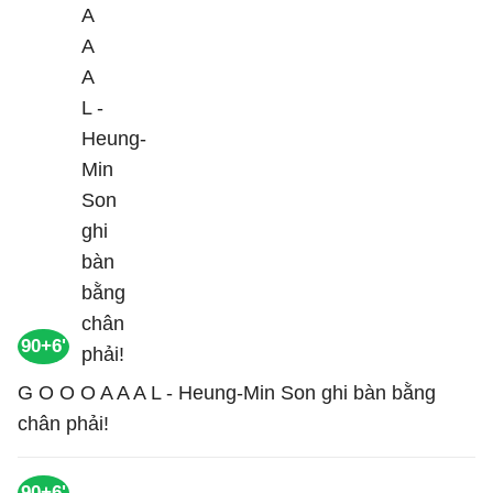
90+6'
G O O O A A A L - Heung-Min Son ghi bàn bằng
chân phải!
90+6'