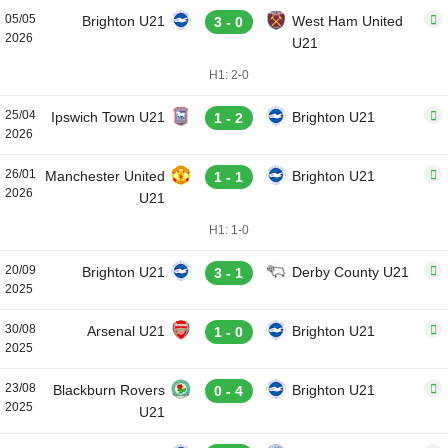
05/05
Brighton U21
West Ham United
3 - 0
2026
U21
H1: 2-0
25/04
Ipswich Town U21
Brighton U21
1 - 2
2026
26/01
Manchester United
Brighton U21
1 - 1
2026
U21
H1: 1-0
20/09
Brighton U21
Derby County U21
3 - 1
2025
30/08
Arsenal U21
Brighton U21
1 - 0
2025
23/08
Blackburn Rovers
Brighton U21
0 - 4
2025
U21