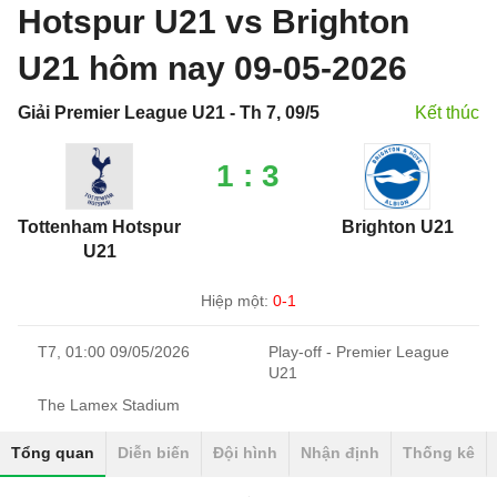
Hotspur U21 vs Brighton
U21 hôm nay 09-05-2026
Giải Premier League U21 - Th 7, 09/5
Kết thúc
1 : 3
Tottenham Hotspur
Brighton U21
U21
Hiệp một:
0-1
T7, 01:00 09/05/2026
Play-off - Premier League
U21
The Lamex Stadium
Tổng quan
Diễn biến
Đội hình
Nhận định
Thống kê