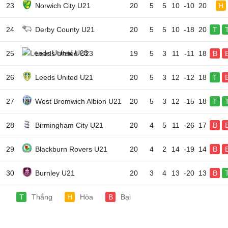
23
Norwich City U21
20
5
5
10
-10
20
H
24
Derby County U21
20
5
5
10
-18
20
T
25
Leeds United U23
19
5
3
11
-11
18
B
26
Leeds United U21
20
5
3
12
-12
18
T
27
West Bromwich Albion U21
20
5
3
12
-15
18
T
28
Birmingham City U21
20
4
5
11
-26
17
B
29
Blackburn Rovers U21
20
4
2
14
-19
14
B
30
Burnley U21
20
3
4
13
-20
13
B
T
Thắng
H
Hòa
B
Bại