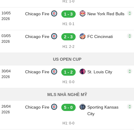
H1: 1-0
10/05
Chicago Fire
New York Red Bulls
1 - 3
2026
H1: 0-1
03/05
Chicago Fire
FC Cincinnati
2 - 3
2026
H1: 2-2
US OPEN CUP
30/04
Chicago Fire
St. Louis City
1 - 2
2026
H1: 0-0
MLS NHÀ NGHỀ MỸ
26/04
Chicago Fire
Sporting Kansas
5 - 0
2026
City
H1: 0-0