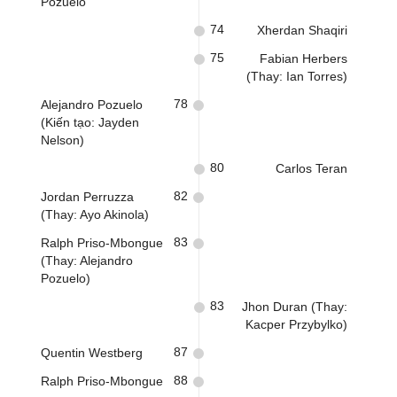
Pozuelo
74
Xherdan Shaqiri
75
Fabian Herbers
(Thay: Ian Torres)
78
Alejandro Pozuelo
(Kiến tạo: Jayden
Nelson)
80
Carlos Teran
82
Jordan Perruzza
(Thay: Ayo Akinola)
83
Ralph Priso-Mbongue
(Thay: Alejandro
Pozuelo)
83
Jhon Duran (Thay:
Kacper Przybylko)
87
Quentin Westberg
88
Ralph Priso-Mbongue