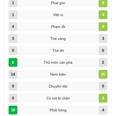
1
8
Phạt góc
1
4
Việt vị
4
8
Phạm lỗi
3
3
Thẻ vàng
0
0
Thẻ đỏ
6
2
Thủ môn cản phá
14
25
Ném biên
0
0
Chuyền dài
0
3
Cú sút bị chặn
19
4
Phát bóng