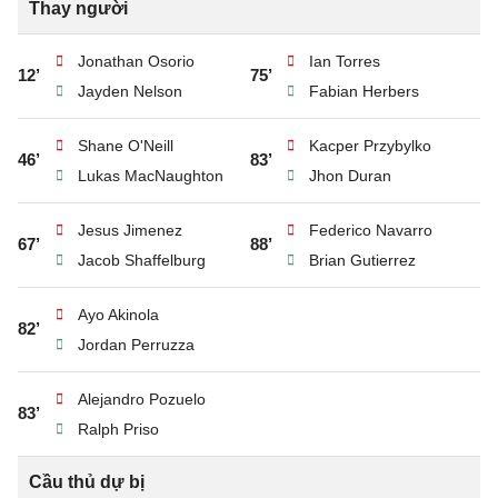
Thay người
Jonathan Osorio
Ian Torres
12’
75’
Jayden Nelson
Fabian Herbers
Shane O'Neill
Kacper Przybylko
46’
83’
Lukas MacNaughton
Jhon Duran
Jesus Jimenez
Federico Navarro
67’
88’
Jacob Shaffelburg
Brian Gutierrez
Ayo Akinola
82’
Jordan Perruzza
Alejandro Pozuelo
83’
Ralph Priso
Cầu thủ dự bị