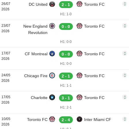
26/07
DC United
Toronto FC
2 - 1
2026
H1: 1-0
23/07
New England
Toronto FC
0 - 0
2026
Revolution
H1: 0-0
17/07
CF Montreal
Toronto FC
0 - 0
2026
H1: 0-0
24/05
Chicago Fire
Toronto FC
2 - 1
2026
H1: 1-1
17/05
Charlotte
Toronto FC
3 - 1
2026
H1: 2-1
10/05
Toronto FC
Inter Miami CF
2 - 4
2026