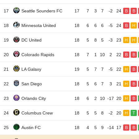
17
Seattle Sounders FC
17
7
3
7
-2
24
B
B
18
Minnesota United
18
6
6
6
-5
24
B
H
19
DC United
18
5
8
5
-3
23
H
H
20
Colorado Rapids
18
7
1
10
2
22
B
B
21
LA Galaxy
19
5
7
7
-5
22
H
B
22
San Diego
18
5
6
7
3
21
H
B
23
Orlando City
18
6
2
10
-17
20
H
B
24
Columbus Crew
18
5
5
8
-2
20
H
T
25
Austin FC
18
4
5
9
-14
17
B
B