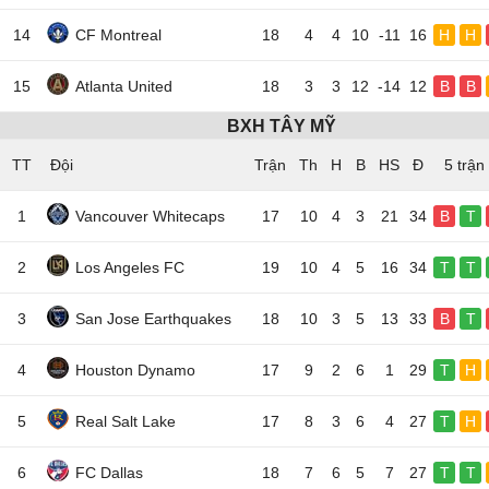
14
CF Montreal
18
4
4
10
-11
16
H
H
15
Atlanta United
18
3
3
12
-14
12
B
B
BXH TÂY MỸ
TT
Đội
5 trận
1
Vancouver Whitecaps
17
10
4
3
21
34
B
T
2
Los Angeles FC
19
10
4
5
16
34
T
T
3
San Jose Earthquakes
18
10
3
5
13
33
B
T
4
Houston Dynamo
17
9
2
6
1
29
T
H
5
Real Salt Lake
17
8
3
6
4
27
T
H
6
FC Dallas
18
7
6
5
7
27
T
T