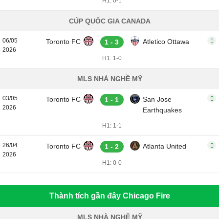
H1: 0-1
CÚP QUỐC GIA CANADA
06/05
Toronto FC
Atletico Ottawa
1 - 3
2026
H1: 1-0
MLS NHÀ NGHỀ MỸ
03/05
Toronto FC
San Jose
1 - 1
2026
Earthquakes
H1: 1-1
26/04
Toronto FC
Atlanta United
1 - 2
2026
H1: 0-0
Thành tích gần đây Chicago Fire
MLS NHÀ NGHỀ MỸ