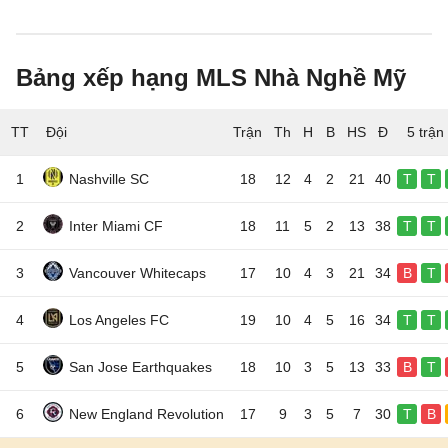
Bảng xếp hạng MLS Nhà Nghề Mỹ
TT
Đội
5 trận
1
Nashville SC
18
12
4
2
21
40
T
T
2
Inter Miami CF
18
11
5
2
13
38
T
T
3
Vancouver Whitecaps
17
10
4
3
21
34
B
T
4
Los Angeles FC
19
10
4
5
16
34
T
T
5
San Jose Earthquakes
18
10
3
5
13
33
B
T
6
New England Revolution
17
9
3
5
7
30
T
B