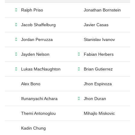
Ralph Priso
Jonathan Bornstein
Jacob Shaffelburg
Javier Casas
Jordan Perruzza
Stanislav Ivanov
Jayden Nelson
Fabian Herbers
Lukas MacNaughton
Brian Gutierrez
Alex Bono
Jhon Espinoza
Ifunanyachi Achara
Jhon Duran
Themi Antonoglou
Mihajlo Miskovic
Kadin Chung