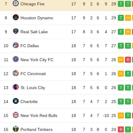
7
Chicago Fire
17
9
2
6
9
29
T
T
8
Houston Dynamo
17
9
2
6
1
29
T
H
9
Real Salt Lake
17
8
3
6
4
27
T
H
10
FC Dallas
18
7
6
5
7
27
T
T
11
New York City FC
18
7
5
6
7
26
H
B
12
FC Cincinnati
18
7
5
6
1
26
H
T
13
St. Louis City
18
7
5
6
0
26
T
T
14
Charlotte
18
7
4
7
2
25
T
T
15
New York Red Bulls
18
7
4
7
-10
25
H
T
16
Portland Timbers
18
7
3
8
0
24
B
T