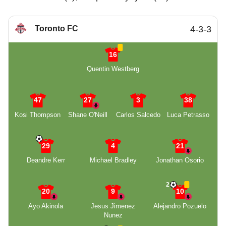
Toronto FC
4-3-3
16
Quentin Westberg
47
27
3
38
Kosi Thompson
Shane O'Neill
Carlos Salcedo
Luca Petrasso
29
4
21
Deandre Kerr
Michael Bradley
Jonathan Osorio
2
20
9
10
Ayo Akinola
Jesus Jimenez
Alejandro Pozuelo
Nunez