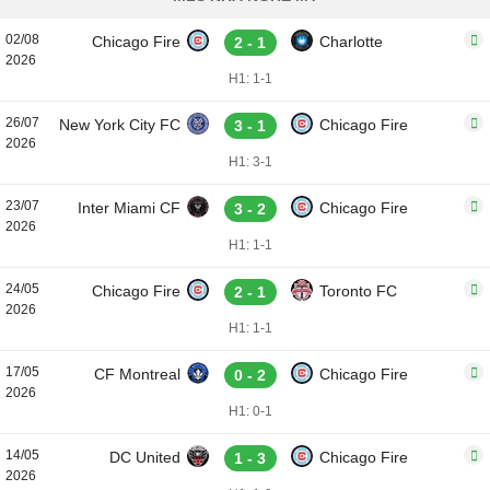
02/08
Chicago Fire
Charlotte
2 - 1
2026
H1: 1-1
26/07
New York City FC
Chicago Fire
3 - 1
2026
H1: 3-1
23/07
Inter Miami CF
Chicago Fire
3 - 2
2026
H1: 1-1
24/05
Chicago Fire
Toronto FC
2 - 1
2026
H1: 1-1
17/05
CF Montreal
Chicago Fire
0 - 2
2026
H1: 0-1
14/05
DC United
Chicago Fire
1 - 3
2026