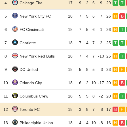
4
Chicago Fire
17
9
2
6
9
29
T
T
5
New York City FC
18
7
5
6
7
26
H
B
6
FC Cincinnati
18
7
5
6
1
26
H
T
7
Charlotte
18
7
4
7
2
25
T
T
8
New York Red Bulls
18
7
4
7
-10
25
H
T
9
DC United
18
5
8
5
-3
23
H
H
10
Orlando City
18
6
2
10
-17
20
H
B
11
Columbus Crew
18
5
5
8
-2
20
H
T
12
Toronto FC
18
3
8
7
-8
17
B
H
13
Philadelphia Union
18
4
4
10
-8
16
H
B