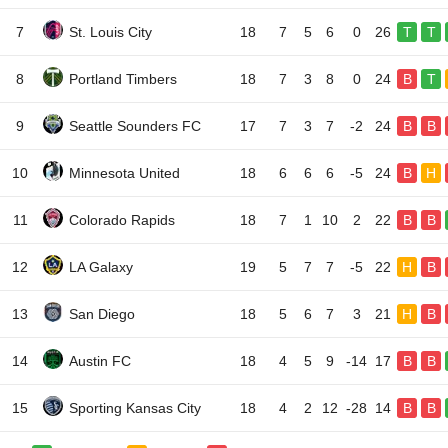
7
St. Louis City
18
7
5
6
0
26
T
T
8
Portland Timbers
18
7
3
8
0
24
B
T
9
Seattle Sounders FC
17
7
3
7
-2
24
B
B
10
Minnesota United
18
6
6
6
-5
24
B
H
11
Colorado Rapids
18
7
1
10
2
22
B
B
12
LA Galaxy
19
5
7
7
-5
22
H
B
13
San Diego
18
5
6
7
3
21
H
B
14
Austin FC
18
4
5
9
-14
17
B
B
15
Sporting Kansas City
18
4
2
12
-28
14
B
B