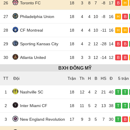
26
Toronto FC
18
3
8
7
-8
17
B
H
27
Philadelphia Union
18
4
4
10
-8
16
H
B
28
CF Montreal
18
4
4
10
-11
16
H
H
29
Sporting Kansas City
18
4
2
12
-28
14
B
B
30
Atlanta United
18
3
3
12
-14
12
B
B
BXH ĐÔNG MỸ
TT
Đội
5 trận
1
Nashville SC
18
12
4
2
21
40
T
T
2
Inter Miami CF
18
11
5
2
13
38
T
T
3
New England Revolution
17
9
3
5
7
30
T
B