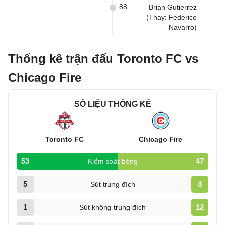
88
Brian Gutierrez
(Thay: Federico
Navarro)
Thống kê trận đấu Toronto FC vs
Chicago Fire
SỐ LIỆU THỐNG KÊ
Toronto FC
Chicago Fire
53
47
Kiểm soát bóng
5
8
Sút trúng đích
1
12
Sút không trúng đích