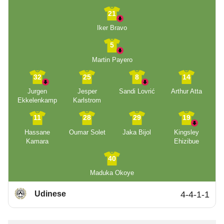
21
Iker Bravo
5
Martin Payero
32
25
8
14
Jurgen
Jesper
Sandi Lovrić
Arthur Atta
Ekkelenkamp
Karlstrom
11
28
29
19
Hassane
Oumar Solet
Jaka Bijol
Kingsley
Kamara
Ehizibue
40
Maduka Okoye
Udinese
4-4-1-1