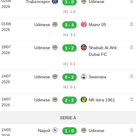
02/08
Trabzonspor
Udinese
1 - 0
2026
H1: 1-0
01/08
Udinese
Mainz 05
3 - 3
2026
H1: 3-1
28/07
Udinese
Shabab Al-Ahli
1 - 2
2026
Dubai FC
H1: 0-1
24/07
Udinese
Swansea
0 - 2
2026
H1: 0-1
18/07
Udinese
NK Istra 1961
2 - 2
2026
SERIE A
24/05
Napoli
Udinese
1 - 0
2026