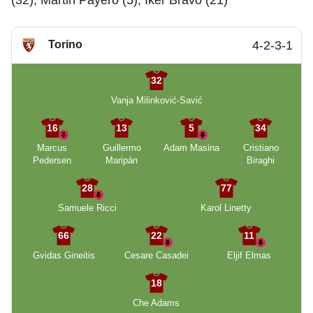
(32), Martin Payero (5), Iker Bravo (21)
Torino
4-2-3-1
32
Vanja Milinković-Savić
16
13
5
34
Marcus
Guillermo
Adam Masina
Cristiano
Pedersen
Maripán
Biraghi
28
77
Samuele Ricci
Karol Linetty
66
22
11
Gvidas Gineitis
Cesare Casadei
Eljif Elmas
18
Che Adams