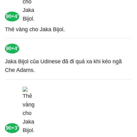
90+4'
Thẻ vàng cho Jaka Bijol.
90+4'
Jaka Bijol của Udinese đã đi quá xa khi kéo ngã
Che Adams.
90+3'