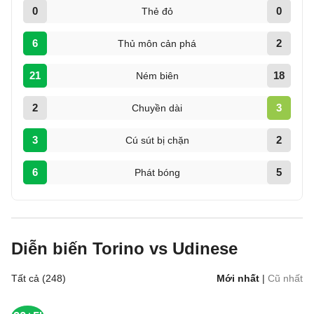
0
0
Thẻ đỏ
6
2
Thủ môn cản phá
21
18
Ném biên
2
3
Chuyền dài
3
2
Cú sút bị chặn
6
5
Phát bóng
Diễn biến Torino vs Udinese
Tất cả (248)
Mới nhất
|
Cũ nhất