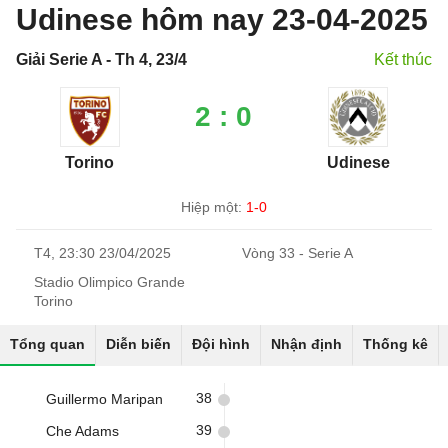
Udinese hôm nay 23-04-2025
Giải Serie A - Th 4, 23/4
Kết thúc
2 : 0
Torino
Udinese
Hiệp một:
1-0
T4, 23:30 23/04/2025
Vòng 33 - Serie A
Stadio Olimpico Grande
Torino
Tổng quan
Diễn biến
Đội hình
Nhận định
Thống kê
38
Guillermo Maripan
39
Che Adams