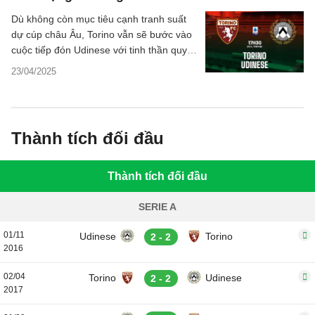
Dù không còn mục tiêu cạnh tranh suất
dự cúp châu Âu, Torino vẫn sẽ bước vào
cuộc tiếp đón Udinese với tinh thần quyết
thắng để nối dài chuỗi trận ấn tượng trên
23/04/2025
sân nhà. Trong khi đó, đội khách đang sa
sút nghiêm trọng với 4 thất bại liên tiếp
và đối mặt với nguy cơ tiếp tục trắng tay
tại thành Turin.
Thành tích đối đầu
Thành tích đối đầu
SERIE A
01/11
Udinese
Torino
2 - 2
2016
02/04
Torino
Udinese
2 - 2
2017