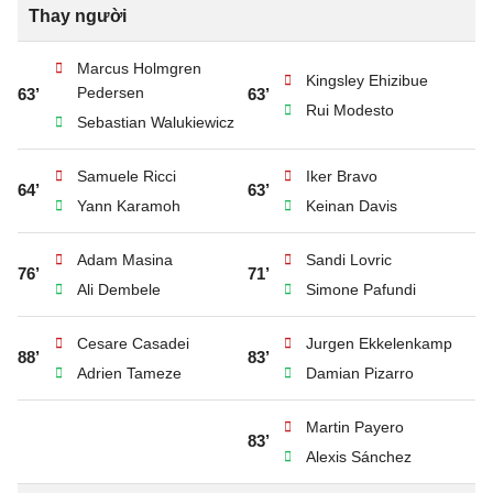
Thay người
Marcus Holmgren
Kingsley Ehizibue
Pedersen
63’
63’
Rui Modesto
Sebastian Walukiewicz
Samuele Ricci
Iker Bravo
64’
63’
Yann Karamoh
Keinan Davis
Adam Masina
Sandi Lovric
76’
71’
Ali Dembele
Simone Pafundi
Cesare Casadei
Jurgen Ekkelenkamp
88’
83’
Adrien Tameze
Damian Pizarro
Martin Payero
83’
Alexis Sánchez