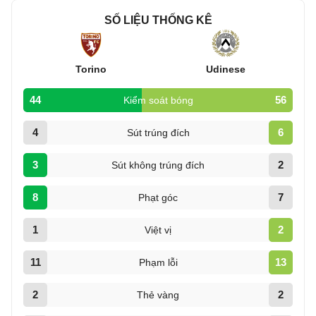
SỐ LIỆU THỐNG KÊ
Torino
Udinese
44
56
Kiểm soát bóng
4
6
Sút trúng đích
3
2
Sút không trúng đích
8
7
Phạt góc
1
2
Việt vị
11
13
Phạm lỗi
2
2
Thẻ vàng