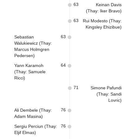
63
Keinan Davis
(Thay: Iker Bravo)
63
Rui Modesto (Thay:
Kingsley Ehizibue)
63
Sebastian
Walukiewicz (Thay:
Marcus Holmgren
Pedersen)
64
Yann Karamoh
(Thay: Samuele
Ricci)
71
Simone Pafundi
(Thay: Sandi
Lovric)
76
Ali Dembele (Thay:
Adam Masina)
76
Sergiu Perciun (Thay:
Eljif Elmas)