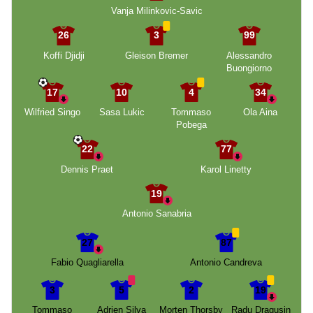
Vanja Milinkovic-Savic
26
3
99
Koffi Djidji
Gleison Bremer
Alessandro
Buongiorno
17
10
4
34
Wilfried Singo
Sasa Lukic
Tommaso
Ola Aina
Pobega
22
77
Dennis Praet
Karol Linetty
19
Antonio Sanabria
27
87
Fabio Quagliarella
Antonio Candreva
3
5
2
19
Tommaso
Adrien Silva
Morten Thorsby
Radu Dragusin