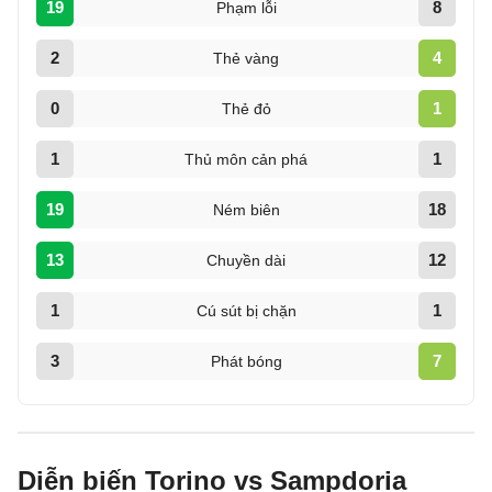
19
8
Phạm lỗi
2
4
Thẻ vàng
0
1
Thẻ đỏ
1
1
Thủ môn cản phá
19
18
Ném biên
13
12
Chuyền dài
1
1
Cú sút bị chặn
3
7
Phát bóng
Diễn biến Torino vs Sampdoria