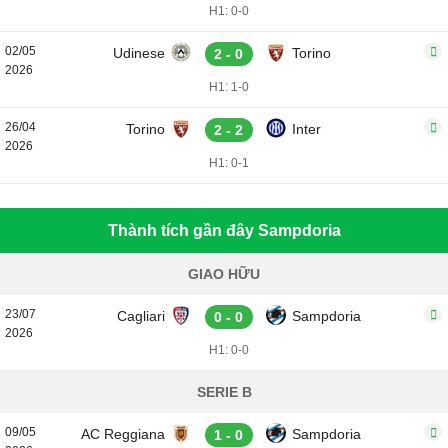
H1: 0-0
02/05
Udinese
Torino
2 - 0
2026
H1: 1-0
26/04
Torino
Inter
2 - 2
2026
H1: 0-1
Thành tích gần đây Sampdoria
GIAO HỮU
23/07
Cagliari
Sampdoria
0 - 0
2026
H1: 0-0
SERIE B
09/05
AC Reggiana
Sampdoria
1 - 0