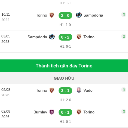
H1: 1-1
10/11
Torino
Sampdoria
2 - 0
2022
H1: 1-0
03/05
Sampdoria
Torino
0 - 2
2023
H1: 0-1
Thành tích gần đây Torino
GIAO HỮU
05/08
Torino
Vado
3 - 1
2026
H1: 2-0
02/08
Burnley
Torino
0 - 1
2026
H1: 0-1