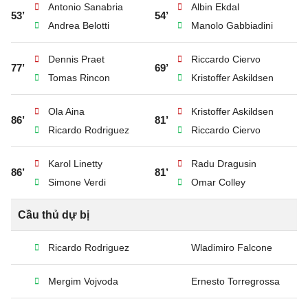
Antonio Sanabria
Albin Ekdal
53’
54’
Andrea Belotti
Manolo Gabbiadini
Dennis Praet
Riccardo Ciervo
77’
69’
Tomas Rincon
Kristoffer Askildsen
Ola Aina
Kristoffer Askildsen
86’
81’
Ricardo Rodriguez
Riccardo Ciervo
Karol Linetty
Radu Dragusin
86’
81’
Simone Verdi
Omar Colley
Cầu thủ dự bị
Ricardo Rodriguez
Wladimiro Falcone
Mergim Vojvoda
Ernesto Torregrossa