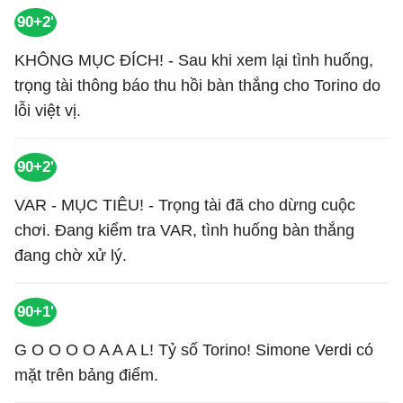
90+2'
KHÔNG MỤC ĐÍCH! - Sau khi xem lại tình huống,
trọng tài thông báo thu hồi bàn thắng cho Torino do
lỗi việt vị.
90+2'
VAR - MỤC TIÊU! - Trọng tài đã cho dừng cuộc
chơi. Đang kiểm tra VAR, tình huống bàn thắng
đang chờ xử lý.
90+1'
G O O O O A A A L! Tỷ số Torino! Simone Verdi có
mặt trên bảng điểm.