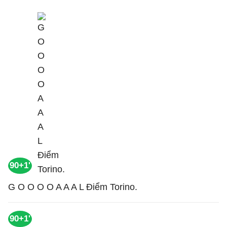
90+1'
G O O O O A A A L Điểm Torino.
90+1'