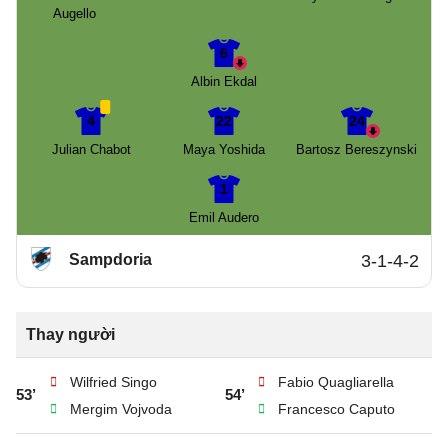
Augello
6
Albin Ekdal
4
22
24
Julian Chabot
Maya Yoshida
Bartosz Bereszynski
1
Emil Audero
Sampdoria
3-1-4-2
Thay người
Wilfried Singo
Fabio Quagliarella
53’
54’
Mergim Vojvoda
Francesco Caputo