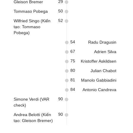
29
Gleison Bremer
50
Tommaso Pobega
52
Wilfried Singo (Kiến
tạo: Tommaso
Pobega)
54
Radu Dragusin
67
Adrien Silva
75
Kristoffer Askildsen
80
Julian Chabot
81
Manolo Gabbiadini
84
Antonio Candreva
90
Simone Verdi (VAR
check)
90
Andrea Belotti (Kiến
tạo: Gleison Bremer)