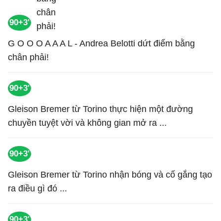
90+3'
G O O O A A A L - Andrea Belotti dứt điểm bằng
chân phải!
90+3'
Gleison Bremer từ Torino thực hiện một đường
chuyền tuyệt vời và không gian mở ra ...
90+3'
Gleison Bremer từ Torino nhận bóng và cố gắng tạo
ra điều gì đó ...
90+3'