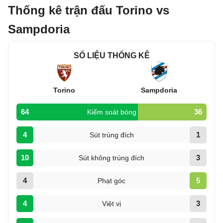
Thống kê trận đấu Torino vs
Sampdoria
SỐ LIỆU THỐNG KÊ
Torino
Sampdoria
64
36
Kiểm soát bóng
4
1
Sút trúng đích
10
3
Sút không trúng đích
4
5
Phạt góc
4
3
Việt vị