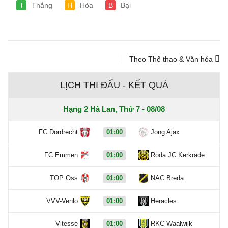
T
Thắng
H
Hòa
B
Bại
Theo Thể thao & Văn hóa
LỊCH THI ĐẤU - KẾT QUẢ
Hạng 2 Hà Lan, Thứ 7 - 08/08
FC Dordrecht
01:00
Jong Ajax
FC Emmen
01:00
Roda JC Kerkrade
TOP Oss
01:00
NAC Breda
VVV-Venlo
01:00
Heracles
Vitesse
01:00
RKC Waalwijk