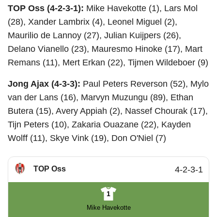
TOP Oss (4-2-3-1):
Mike Havekotte (1), Lars Mol
(28), Xander Lambrix (4), Leonel Miguel (2),
Maurilio de Lannoy (27), Julian Kuijpers (26),
Delano Vianello (23), Mauresmo Hinoke (17), Mart
Remans (11), Mert Erkan (22), Tijmen Wildeboer (9)
Jong Ajax (4-3-3):
Paul Peters Reverson (52), Mylo
van der Lans (16), Marvyn Muzungu (89), Ethan
Butera (15), Avery Appiah (2), Nassef Chourak (17),
Tijn Peters (10), Zakaria Ouazane (22), Kayden
Wolff (11), Skye Vink (19), Don O'Niel (7)
TOP Oss
4-2-3-1
1
Mike Havekotte