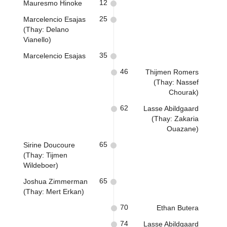
12
Mauresmo Hinoke
25
Marcelencio Esajas
(Thay: Delano
Vianello)
35
Marcelencio Esajas
46
Thijmen Romers
(Thay: Nassef
Chourak)
62
Lasse Abildgaard
(Thay: Zakaria
Ouazane)
65
Sirine Doucoure
(Thay: Tijmen
Wildeboer)
65
Joshua Zimmerman
(Thay: Mert Erkan)
70
Ethan Butera
74
Lasse Abildgaard