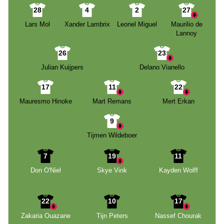
28
4
2
27
Lars Mol
Xander Lambrix
Leonel Miguel
Maurilio de
Lannoy
26
23
Julian Kuijpers
Delano Vianello
17
11
22
Mauresmo Hinoke
Mart Remans
Mert Erkan
9
Tijmen Wildeboer
7
19
11
Don O'Niel
Skye Vink
Kayden Wolff
22
10
17
Zakaria Ouazane
Tijn Peters
Nassef Chourak