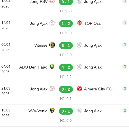
18/04
Jong PSV
Jong Ajax
0 - 1
2026
H1: 0-0
14/04
Jong Ajax
TOP Oss
1 - 2
2026
H1: 0-0
06/04
Vitesse
Jong Ajax
6 - 1
2026
H1: 2-0
04/04
ADO Den Haag
Jong Ajax
4 - 2
2026
H1: 2-2
21/03
Jong Ajax
Almere City FC
0 - 2
2026
H1: 0-1
18/03
VVV-Venlo
Jong Ajax
0 - 1
2026
H1: 0-0