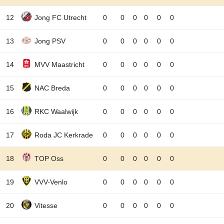
12
Jong FC Utrecht
0
0
0
0
0
0
13
Jong PSV
0
0
0
0
0
0
14
MVV Maastricht
0
0
0
0
0
0
15
NAC Breda
0
0
0
0
0
0
16
RKC Waalwijk
0
0
0
0
0
0
17
Roda JC Kerkrade
0
0
0
0
0
0
18
TOP Oss
0
0
0
0
0
0
19
VVV-Venlo
0
0
0
0
0
0
20
Vitesse
0
0
0
0
0
0