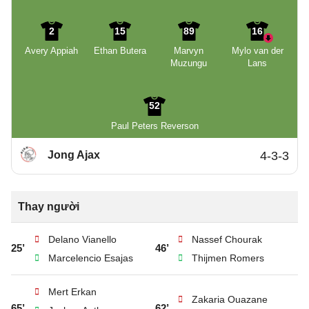
2
15
89
16
Avery Appiah
Ethan Butera
Marvyn
Mylo van der
Muzungu
Lans
52
Paul Peters Reverson
Jong Ajax
4-3-3
Thay người
Delano Vianello
Nassef Chourak
25’
46’
Marcelencio Esajas
Thijmen Romers
Mert Erkan
Zakaria Ouazane
65’
62’