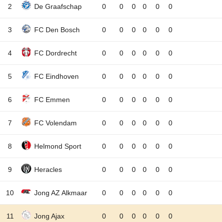
2
De Graafschap
0
0
0
0
0
0
3
FC Den Bosch
0
0
0
0
0
0
4
FC Dordrecht
0
0
0
0
0
0
5
FC Eindhoven
0
0
0
0
0
0
6
FC Emmen
0
0
0
0
0
0
7
FC Volendam
0
0
0
0
0
0
8
Helmond Sport
0
0
0
0
0
0
9
Heracles
0
0
0
0
0
0
10
Jong AZ Alkmaar
0
0
0
0
0
0
11
Jong Ajax
0
0
0
0
0
0