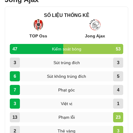
SỐ LIỆU THỐNG KÊ
TOP Oss
Jong Ajax
47
53
Kiểm soát bóng
3
3
Sút trúng đích
6
5
Sút không trúng đích
7
4
Phạt góc
3
1
Việt vị
13
23
Phạm lỗi
2
3
Thẻ vàng