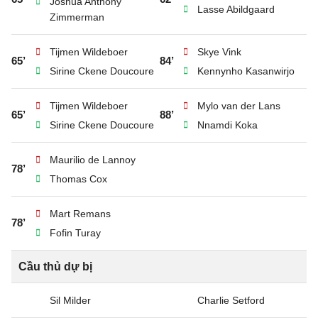
Joshua Anthony
Lasse Abildgaard
Zimmerman
Tijmen Wildeboer
Skye Vink
65’
84’
Sirine Ckene Doucoure
Kennynho Kasanwirjo
Tijmen Wildeboer
Mylo van der Lans
65’
88’
Sirine Ckene Doucoure
Nnamdi Koka
Maurilio de Lannoy
78’
Thomas Cox
Mart Remans
78’
Fofin Turay
Cầu thủ dự bị
Sil Milder
Charlie Setford