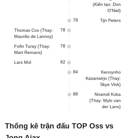
(Kiến tạo: Don
O'Niel)
78
Tijn Peters
78
Thomas Cox (Thay:
Maurilio de Lannoy)
78
Fofin Turay (Thay:
Mart Remans)
82
Lars Mol
84
Kennynho
Kasanwirjo (Thay:
Skye Vink)
88
Nnamdi Koka
(Thay: Mylo van
der Lans)
Thống kê trận đấu TOP Oss vs
Jong Ajax