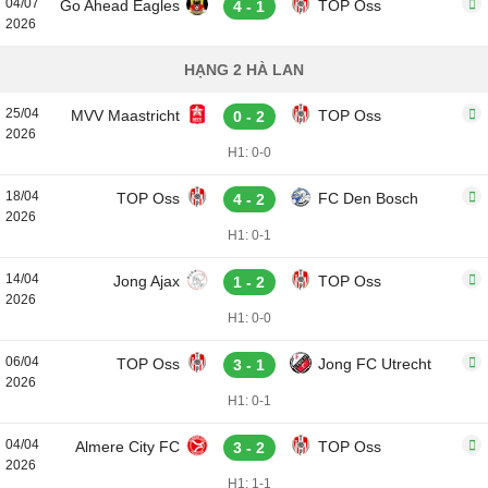
04/07
Go Ahead Eagles
TOP Oss
4 - 1
2026
HẠNG 2 HÀ LAN
25/04
MVV Maastricht
TOP Oss
0 - 2
2026
H1: 0-0
18/04
TOP Oss
FC Den Bosch
4 - 2
2026
H1: 0-1
14/04
Jong Ajax
TOP Oss
1 - 2
2026
H1: 0-0
06/04
TOP Oss
Jong FC Utrecht
3 - 1
2026
H1: 0-1
04/04
Almere City FC
TOP Oss
3 - 2
2026
H1: 1-1