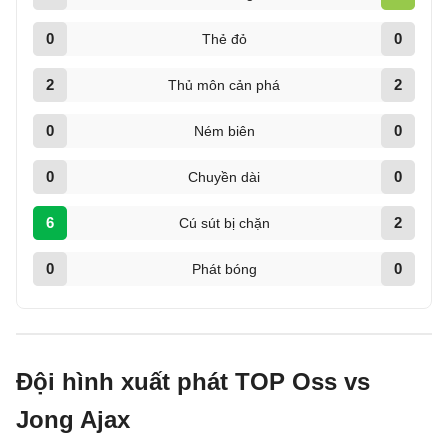
0
0
Thẻ đỏ
2
2
Thủ môn cản phá
0
0
Ném biên
0
0
Chuyền dài
6
2
Cú sút bị chặn
0
0
Phát bóng
Đội hình xuất phát TOP Oss vs
Jong Ajax