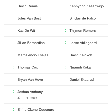
Devin Remie
Kennynho Kasanwirjo
Jules Van Bost
Sinclair de Falco
Kas De Wit
Thijmen Romers
Jillian Bernardina
Lasse Abildgaard
Marcelencio Esajas
David Kalokoh
Thomas Cox
Nnamdi Koka
Bryan Van Hove
Daniel Skaarud
Joshua Anthony
Zimmerman
Sirine Ckene Doucoure