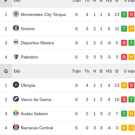
F
Đội
5 trậ
1
Montevideo City Torque
6
4
1
1
6
13
T
B
2
Gremio
6
3
2
1
5
11
T
H
3
Deportivo Riestra
6
1
2
3
-6
5
B
T
4
Palestino
6
0
3
3
-5
3
B
H
G
Đội
5 trậ
1
Olimpia
6
4
1
1
4
13
H
B
2
Vasco da Gama
6
3
1
2
4
10
B
T
3
Audax Italiano
6
2
1
3
-2
7
T
H
4
Barracas Central
6
0
3
3
-6
3
H
H