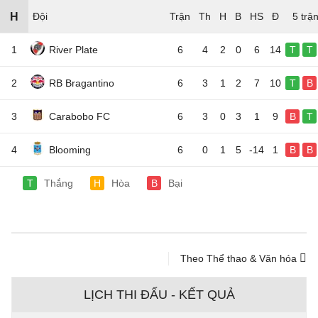
H
Đội
5 trậ
1
River Plate
6
4
2
0
6
14
T
T
2
RB Bragantino
6
3
1
2
7
10
T
B
3
Carabobo FC
6
3
0
3
1
9
B
T
4
Blooming
6
0
1
5
-14
1
B
B
T
Thắng
H
Hòa
B
Bại
Theo Thể thao & Văn hóa
LỊCH THI ĐẤU - KẾT QUẢ