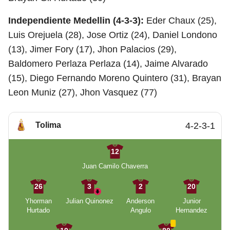
Independiente Medellin (4-3-3):
Eder Chaux (25),
Luis Orejuela (28), Jose Ortiz (24), Daniel Londono
(13), Jimer Fory (17), Jhon Palacios (29),
Baldomero Perlaza Perlaza (14), Jaime Alvarado
(15), Diego Fernando Moreno Quintero (31), Brayan
Leon Muniz (27), Jhon Vasquez (77)
Tolima
4-2-3-1
12
Juan Camilo Chaverra
26
3
2
20
Yhorman
Julian Quinonez
Anderson
Junior
Hurtado
Angulo
Hernandez