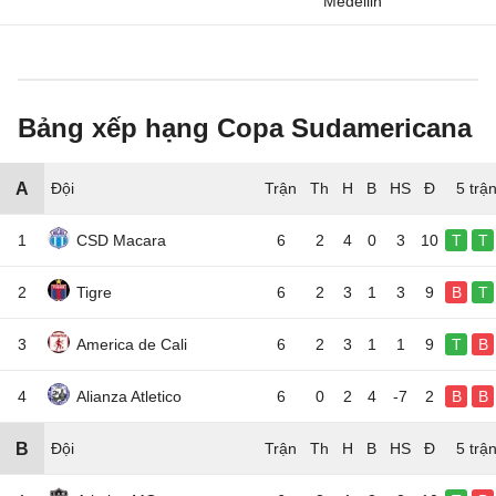
Medellin
Bảng xếp hạng Copa Sudamericana
A
Đội
5 trậ
1
CSD Macara
6
2
4
0
3
10
T
T
2
Tigre
6
2
3
1
3
9
B
T
3
America de Cali
6
2
3
1
1
9
T
B
4
Alianza Atletico
6
0
2
4
-7
2
B
B
B
Đội
5 trậ