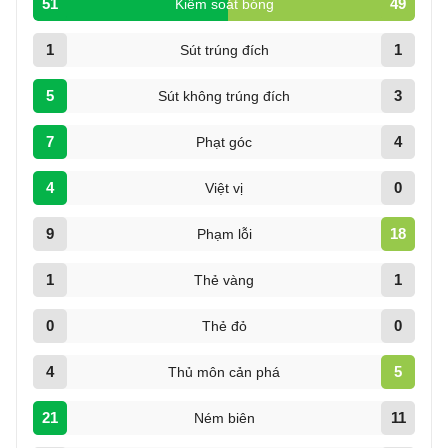
51
49
Kiểm soát bóng
1
1
Sút trúng đích
5
3
Sút không trúng đích
7
4
Phạt góc
4
0
Việt vị
9
18
Phạm lỗi
1
1
Thẻ vàng
0
0
Thẻ đỏ
4
5
Thủ môn cản phá
21
11
Ném biên