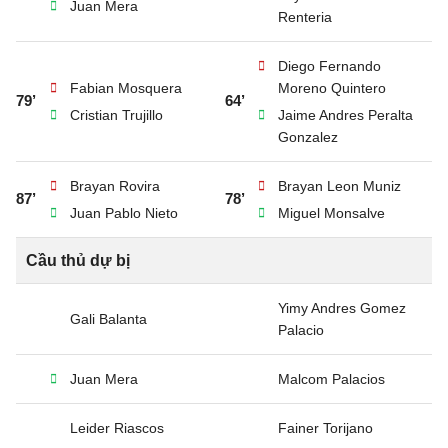
Juan Mera
Renteria
Diego Fernando
Fabian Mosquera
Moreno Quintero
79’
64’
Cristian Trujillo
Jaime Andres Peralta
Gonzalez
Brayan Rovira
Brayan Leon Muniz
87’
78’
Juan Pablo Nieto
Miguel Monsalve
Cầu thủ dự bị
Yimy Andres Gomez
Gali Balanta
Palacio
Juan Mera
Malcom Palacios
Leider Riascos
Fainer Torijano