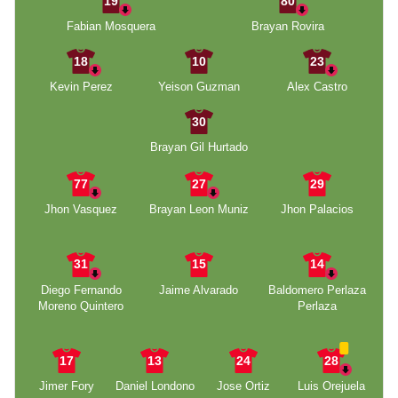
19
80
Fabian Mosquera
Brayan Rovira
18
10
23
Kevin Perez
Yeison Guzman
Alex Castro
30
Brayan Gil Hurtado
77
27
29
Jhon Vasquez
Brayan Leon Muniz
Jhon Palacios
31
15
14
Diego Fernando
Jaime Alvarado
Baldomero Perlaza
Moreno Quintero
Perlaza
17
13
24
28
Jimer Fory
Daniel Londono
Jose Ortiz
Luis Orejuela