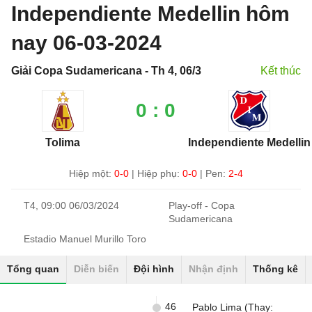
Independiente Medellin hôm
nay 06-03-2024
Giải Copa Sudamericana - Th 4, 06/3
Kết thúc
0 : 0
Tolima
Independiente Medellin
Hiệp một:
0-0
|
Hiệp phụ:
0-0
|
Pen:
2-4
T4, 09:00 06/03/2024
Play-off - Copa
Sudamericana
Estadio Manuel Murillo Toro
Tổng quan
Diễn biến
Đội hình
Nhận định
Thống kê
46
Pablo Lima (Thay: