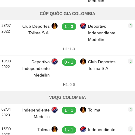
Medellín
CÚP QUỐC GIA COLOMBIA
28/07
Club Deportes
Deportivo
1 - 3
2022
Tolima S.A.
Independiente
Medellín
H1: 1-3
18/08
Deportivo
Club Deportes
0 - 1
2022
Independiente
Tolima S.A.
Medellín
H1: 0-0
VĐQG COLOMBIA
02/04
Independiente
Tolima
1 - 1
2023
Medellin
15/09
Tolima
Independiente
1 - 1
2023