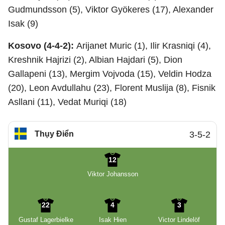
Gudmundsson (5), Viktor Gyökeres (17), Alexander
Isak (9)
Kosovo (4-4-2):
Arijanet Muric (1), Ilir Krasniqi (4),
Kreshnik Hajrizi (2), Albian Hajdari (5), Dion
Gallapeni (13), Mergim Vojvoda (15), Veldin Hodza
(20), Leon Avdullahu (23), Florent Muslija (8), Fisnik
Asllani (11), Vedat Muriqi (18)
Thụy Điển
3-5-2
12
Viktor Johansson
22
4
3
Gustaf Lagerbielke
Isak Hien
Victor Lindelöf