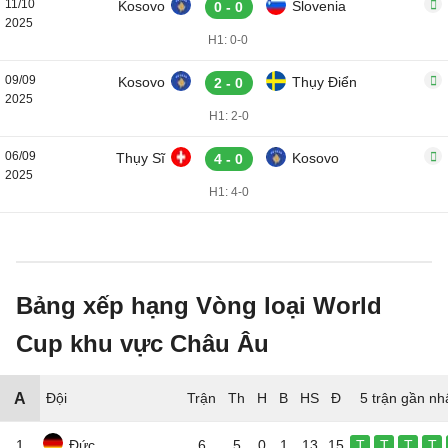
11/10
Kosovo
Slovenia
0 - 0
2025
H1: 0-0
09/09
Kosovo
Thụy Điển
2 - 0
2025
H1: 2-0
06/09
Thụy Sĩ
Kosovo
4 - 0
2025
H1: 4-0
Bảng xếp hạng Vòng loại World
Cup khu vực Châu Âu
A
Đội
5 trận gần nh
1
Đức
6
5
0
1
13
15
T
T
T
T