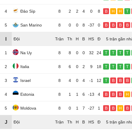
4
Đảo Síp
8
2
2
4
0
8
B
H
H
T
5
San Marino
8
0
0
8
-37
0
B
B
B
B
I
Đội
5 trận gần nh
1
Na Uy
8
8
0
0
32
24
T
T
T
T
2
Italia
8
6
0
2
9
18
T
T
T
T
3
Israel
8
4
0
4
-1
12
T
B
B
B
4
Estonia
8
1
1
6
-13
4
B
B
B
H
5
Moldova
8
0
1
7
-27
1
B
B
H
B
J
Đội
5 trận gần nh