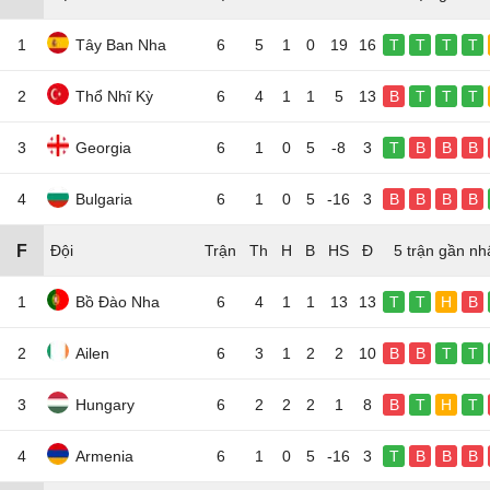
1
Tây Ban Nha
6
5
1
0
19
16
T
T
T
T
2
Thổ Nhĩ Kỳ
6
4
1
1
5
13
B
T
T
T
3
Georgia
6
1
0
5
-8
3
T
B
B
B
4
Bulgaria
6
1
0
5
-16
3
B
B
B
B
F
Đội
5 trận gần nh
1
Bồ Đào Nha
6
4
1
1
13
13
T
T
H
B
2
Ailen
6
3
1
2
2
10
B
B
T
T
3
Hungary
6
2
2
2
1
8
B
T
H
T
4
Armenia
6
1
0
5
-16
3
T
B
B
B