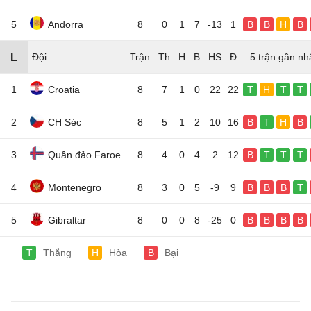
5
Andorra
8
0
1
7
-13
1
B
B
H
B
L
Đội
5 trận gần nh
1
Croatia
8
7
1
0
22
22
T
H
T
T
2
CH Séc
8
5
1
2
10
16
B
T
H
B
3
Quần đảo Faroe
8
4
0
4
2
12
B
T
T
T
4
Montenegro
8
3
0
5
-9
9
B
B
B
T
5
Gibraltar
8
0
0
8
-25
0
B
B
B
B
T
Thắng
H
Hòa
B
Bại