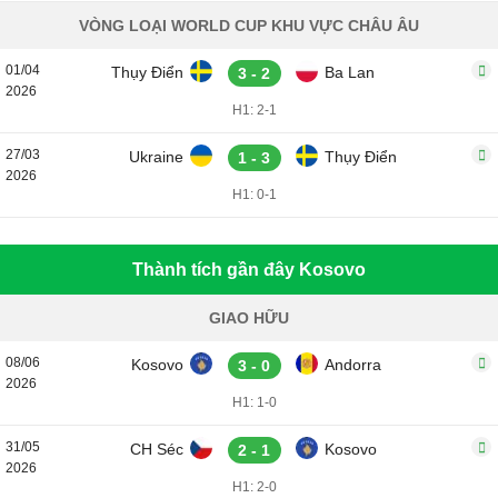
VÒNG LOẠI WORLD CUP KHU VỰC CHÂU ÂU
01/04
Thụy Điển
Ba Lan
3 - 2
2026
H1: 2-1
27/03
Ukraine
Thụy Điển
1 - 3
2026
H1: 0-1
Thành tích gần đây Kosovo
GIAO HỮU
08/06
Kosovo
Andorra
3 - 0
2026
H1: 1-0
31/05
CH Séc
Kosovo
2 - 1
2026
H1: 2-0