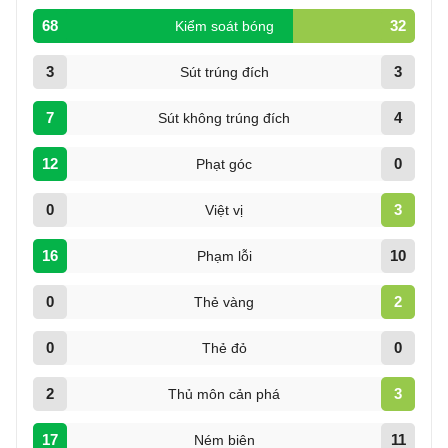
68
32
Kiểm soát bóng
3
3
Sút trúng đích
7
4
Sút không trúng đích
12
0
Phạt góc
0
3
Việt vị
16
10
Phạm lỗi
0
2
Thẻ vàng
0
0
Thẻ đỏ
2
3
Thủ môn cản phá
17
11
Ném biên