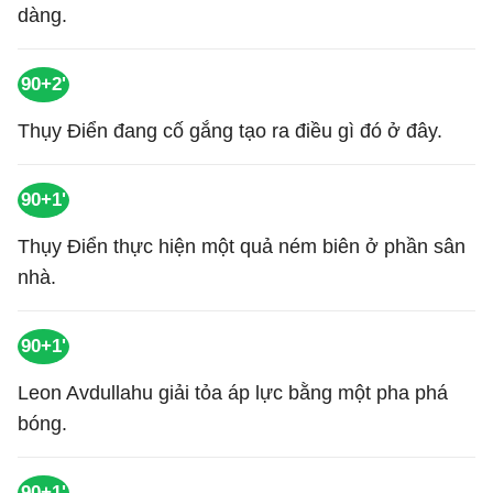
dàng.
90+2'
Thụy Điển đang cố gắng tạo ra điều gì đó ở đây.
90+1'
Thụy Điển thực hiện một quả ném biên ở phần sân
nhà.
90+1'
Leon Avdullahu giải tỏa áp lực bằng một pha phá
bóng.
90+1'