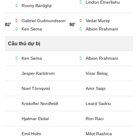
Lindon Emerllahu
Roony Bardghji
Gabriel Gudmundsson
Vedat Muriqi
82’
90’
Ken Sema
Albion Rrahmani
Cầu thủ dự bị
Ken Sema
Albion Rrahmani
Jesper Karlstrom
Visar Bekaj
Noel Törnqvist
Amir Saipi
Kristoffer Nordfeldt
Leard Sadriu
Hjalmar Ekdal
Ron Raci
Emil Holm
Milot Rashica