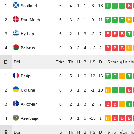
1
Scotland
6
4
1
1
6
13
T
T
T
B
2
Đan Mạch
6
3
2
1
9
11
T
T
T
H
3
Hy Lạp
6
2
1
3
-2
7
B
B
B
T
4
Belarus
6
0
2
4
-13
2
B
B
B
H
D
Đội
5 trận gần nh
1
Pháp
6
5
1
0
12
16
T
T
H
T
2
Ukraine
6
3
1
2
-1
10
H
T
T
B
3
Ai-xơ-len
6
2
1
3
2
7
B
B
H
T
4
Azerbaijan
6
0
1
5
-13
1
H
B
B
B
E
Đội
5 trận gần nh