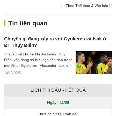
Theo Thể thao & Văn hóa
Tin liên quan
Chuyện gì đang xảy ra với Gyokeres và Isak ở
ĐT Thụy Điển?
Thật sự rất khó tin khi đội tuyển Thụy
Điển, vốn đang sở hữu cặp tiền đạo trong
mơ Viktor Gyokeres - Alexander Isak, với
tổng giá trị lên tới gần 200 triệu bảng, lại
14/10/2025
đang trải qua chiến dịch vòng loại World
Cup 2026 đầy ác mộng, và hiện xếp bét
bảng B.
LỊCH THI ĐẤU - KẾT QUẢ
Ngày - 11/08
Chưa có dữ liệu trận đấu