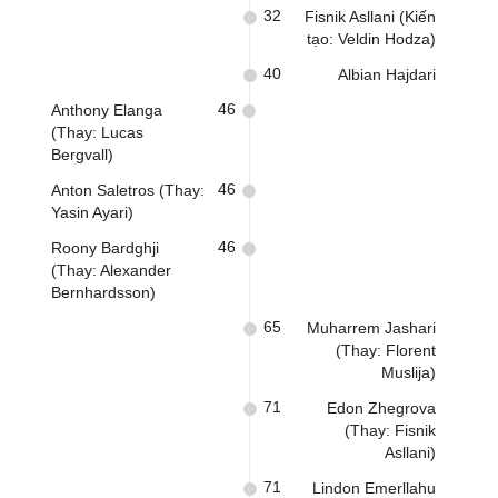
32
Fisnik Asllani (Kiến
tạo: Veldin Hodza)
40
Albian Hajdari
46
Anthony Elanga
(Thay: Lucas
Bergvall)
46
Anton Saletros (Thay:
Yasin Ayari)
46
Roony Bardghji
(Thay: Alexander
Bernhardsson)
65
Muharrem Jashari
(Thay: Florent
Muslija)
71
Edon Zhegrova
(Thay: Fisnik
Asllani)
71
Lindon Emerllahu