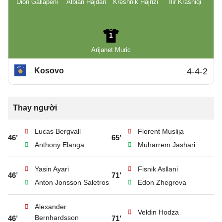
Dion Gallapeni
Albian Hajdari
Kreshnik Hajrizi
Ilir Krasniqi
1
Arijanet Muric
Kosovo
4-4-2
Thay người
Lucas Bergvall
Florent Muslija
46’
65’
Anthony Elanga
Muharrem Jashari
Yasin Ayari
Fisnik Asllani
46’
71’
Anton Jonsson Saletros
Edon Zhegrova
Alexander
Veldin Hodza
Bernhardsson
46’
71’