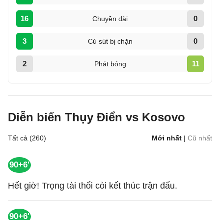
16
0
Chuyền dài
3
0
Cú sút bị chặn
2
11
Phát bóng
Diễn biến Thụy Điển vs Kosovo
Tất cả (260)
Mới nhất
|
Cũ nhất
90+6'
Hết giờ! Trọng tài thổi còi kết thúc trận đấu.
90+6'