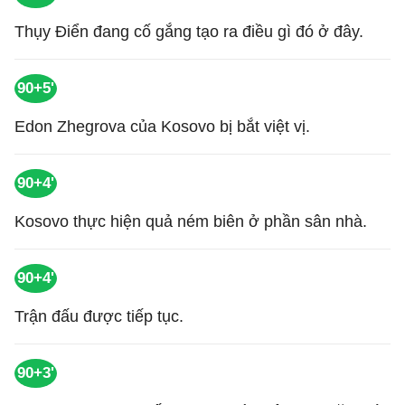
Thụy Điển đang cố gắng tạo ra điều gì đó ở đây.
90+5'
Edon Zhegrova của Kosovo bị bắt việt vị.
90+4'
Kosovo thực hiện quả ném biên ở phần sân nhà.
90+4'
Trận đấu được tiếp tục.
90+3'