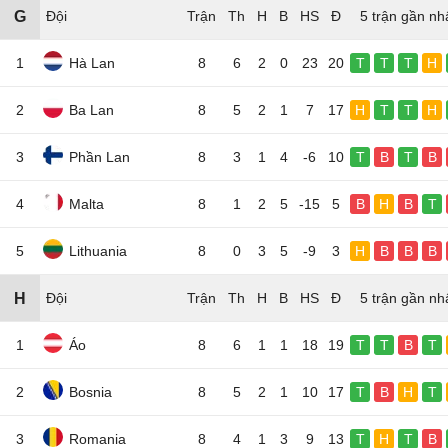
G
Đội
5 trận gần nh
1
Hà Lan
8
6
2
0
23
20
T
T
T
H
2
Ba Lan
8
5
2
1
7
17
H
T
T
H
3
Phần Lan
8
3
1
4
-6
10
T
B
T
B
4
Malta
8
1
2
5
-15
5
B
H
B
T
5
Lithuania
8
0
3
5
-9
3
H
B
B
B
H
Đội
5 trận gần nh
1
Áo
8
6
1
1
18
19
T
T
B
T
2
Bosnia
8
5
2
1
10
17
T
B
H
T
3
Romania
8
4
1
3
9
13
T
H
T
B