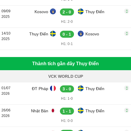
09/09
Kosovo
Thụy Điển
2 - 0
2025
H1: 2-0
14/10
Thụy Điển
Kosovo
0 - 1
2025
H1: 0-1
Thành tích gần đây Thụy Điển
VCK WORLD CUP
01/07
ĐT Pháp
Thụy Điển
3 - 0
2026
H1: 1-0
26/06
Nhật Bản
Thụy Điển
1 - 1
2026
H1: 0-0