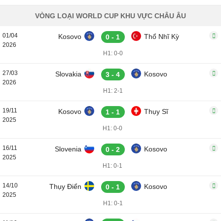
VÒNG LOẠI WORLD CUP KHU VỰC CHÂU ÂU
01/04
Kosovo
Thổ Nhĩ Kỳ
0 - 1
2026
H1: 0-0
27/03
Slovakia
Kosovo
3 - 4
2026
H1: 2-1
19/11
Kosovo
Thụy Sĩ
1 - 1
2025
H1: 0-0
16/11
Slovenia
Kosovo
0 - 2
2025
H1: 0-1
14/10
Thụy Điển
Kosovo
0 - 1
2025
H1: 0-1