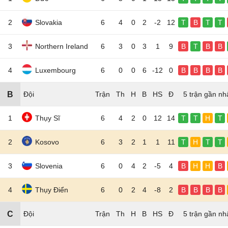
2
Slovakia
6
4
0
2
-2
12
T
B
T
T
3
Northern Ireland
6
3
0
3
1
9
B
T
B
B
4
Luxembourg
6
0
0
6
-12
0
B
B
B
B
B
Đội
5 trận gần nh
1
Thụy Sĩ
6
4
2
0
12
14
T
T
H
T
2
Kosovo
6
3
2
1
1
11
T
H
T
T
3
Slovenia
6
0
4
2
-5
4
B
H
H
B
4
Thụy Điển
6
0
2
4
-8
2
B
B
B
B
C
Đội
5 trận gần nh