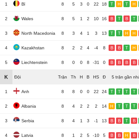
1
Bỉ
8
5
3
0
22
18
T
H
T
H
2
Wales
8
5
1
2
10
16
B
T
B
T
3
North Macedonia
8
3
4
1
3
13
T
T
H
H
4
Kazakhstan
8
2
2
4
-4
8
B
B
T
H
5
Liechtenstein
8
0
0
8
-31
0
B
B
B
B
K
Đội
5 trận gần nh
1
Anh
8
8
0
0
22
24
T
T
T
T
2
Albania
8
4
2
2
2
14
H
T
T
T
3
Serbia
8
4
1
3
-1
13
B
B
T
B
4
Latvia
8
1
2
5
-10
5
B
B
H
B