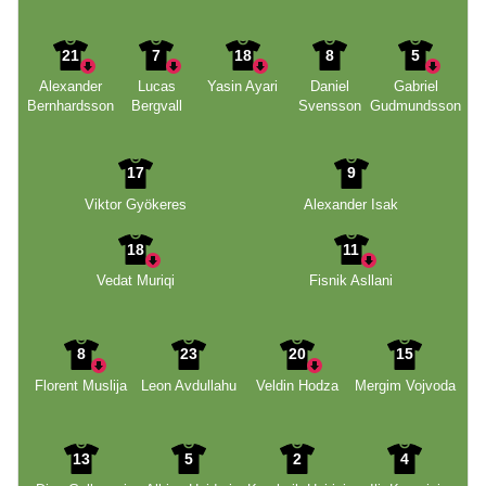
21
7
18
8
5
Alexander
Lucas
Yasin Ayari
Daniel
Gabriel
Bernhardsson
Bergvall
Svensson
Gudmundsson
17
9
Viktor Gyökeres
Alexander Isak
18
11
Vedat Muriqi
Fisnik Asllani
8
23
20
15
Florent Muslija
Leon Avdullahu
Veldin Hodza
Mergim Vojvoda
13
5
2
4