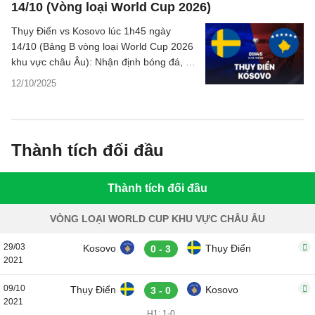
14/10 (Vòng loại World Cup 2026)
Thụy Điển vs Kosovo lúc 1h45 ngày
14/10 (Bảng B vòng loại World Cup 2026
khu vực châu Âu): Nhận định bóng đá, ý
kiến chuyên gia, dự đoán kết quả, phân
12/10/2025
tích - thống kê chi tiết về trận đấu.
Thành tích đối đầu
Thành tích đối đầu
VÒNG LOẠI WORLD CUP KHU VỰC CHÂU ÂU
29/03
Kosovo
Thụy Điển
0 - 3
2021
09/10
Thụy Điển
Kosovo
3 - 0
2021
H1: 1-0