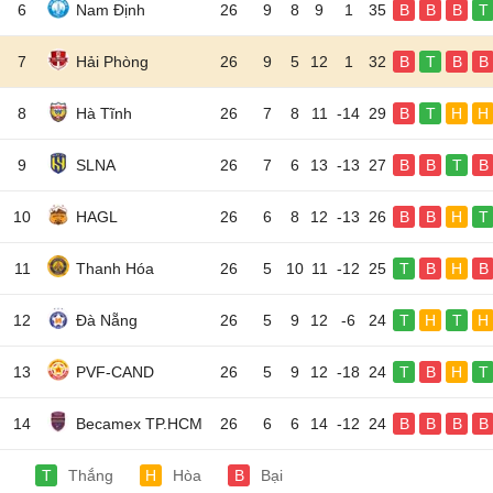
6
Nam Định
26
9
8
9
1
35
B
B
B
T
7
Hải Phòng
26
9
5
12
1
32
B
T
B
B
8
Hà Tĩnh
26
7
8
11
-14
29
B
T
H
H
9
SLNA
26
7
6
13
-13
27
B
B
T
B
10
HAGL
26
6
8
12
-13
26
B
B
H
T
11
Thanh Hóa
26
5
10
11
-12
25
T
B
H
B
12
Đà Nẵng
26
5
9
12
-6
24
T
H
T
H
13
PVF-CAND
26
5
9
12
-18
24
T
B
H
T
14
Becamex TP.HCM
26
6
6
14
-12
24
B
B
B
B
T
Thắng
H
Hòa
B
Bại