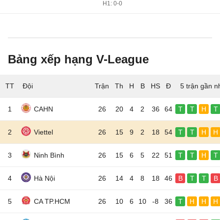
H1: 0-0
Bảng xếp hạng V-League
TT
Đội
5 trận gần n
1
CAHN
26
20
4
2
36
64
T
T
H
T
2
Viettel
26
15
9
2
18
54
T
T
H
H
3
Ninh Bình
26
15
6
5
22
51
T
T
H
T
4
Hà Nội
26
14
4
8
18
46
B
T
T
B
5
CA TP.HCM
26
10
6
10
-8
36
T
H
H
H