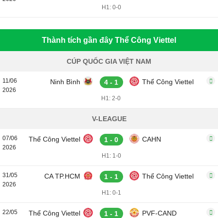
H1: 0-0
Thành tích gần đây Thể Công Viettel
CÚP QUỐC GIA VIỆT NAM
11/06
Ninh Bình
Thể Công Viettel
4 - 1
2026
H1: 2-0
V-LEAGUE
07/06
Thể Công Viettel
CAHN
1 - 0
2026
H1: 1-0
31/05
CA TP.HCM
Thể Công Viettel
1 - 1
2026
H1: 0-1
22/05
Thể Công Viettel
PVF-CAND
1 - 1