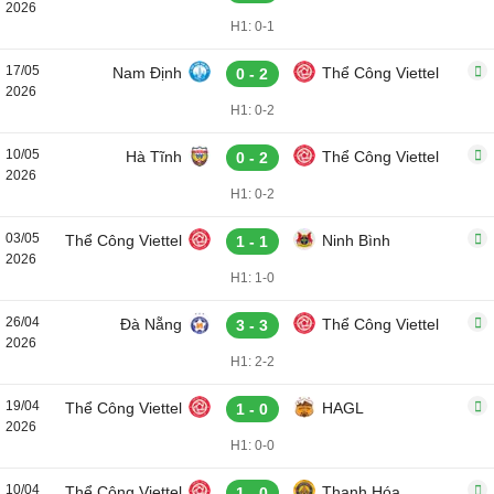
2026
H1: 0-1
17/05
Nam Định
Thể Công Viettel
0 - 2
2026
H1: 0-2
10/05
Hà Tĩnh
Thể Công Viettel
0 - 2
2026
H1: 0-2
03/05
Thể Công Viettel
Ninh Bình
1 - 1
2026
H1: 1-0
26/04
Đà Nẵng
Thể Công Viettel
3 - 3
2026
H1: 2-2
19/04
Thể Công Viettel
HAGL
1 - 0
2026
H1: 0-0
10/04
Thể Công Viettel
Thanh Hóa
1 - 0