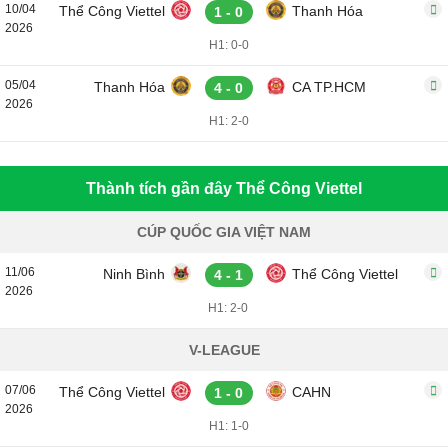
10/04
Thể Công Viettel
Thanh Hóa
1 - 0
2026
H1: 0-0
05/04
Thanh Hóa
CA TP.HCM
4 - 0
2026
H1: 2-0
Thành tích gần đây Thể Công Viettel
CÚP QUỐC GIA VIỆT NAM
11/06
Ninh Bình
Thể Công Viettel
4 - 1
2026
H1: 2-0
V-LEAGUE
07/06
Thể Công Viettel
CAHN
1 - 0
2026
H1: 1-0