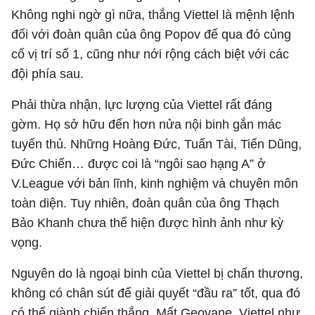
Không nghi ngờ gì nữa, thắng Viettel là mệnh lệnh
đối với đoàn quân của ông Popov để qua đó củng
cố vị trí số 1, cũng như nới rộng cách biệt với các
đội phía sau.
Phải thừa nhận, lực lượng của Viettel rất đáng
gờm. Họ sở hữu đến hơn nửa nội binh gắn mác
tuyển thủ. Những Hoàng Đức, Tuấn Tài, Tiến Dũng,
Đức Chiến… được coi là “ngôi sao hạng A” ở
V.League với bản lĩnh, kinh nghiệm và chuyên môn
toàn diện. Tuy nhiên, đoàn quân của ông Thạch
Bảo Khanh chưa thể hiện được hình ảnh như kỳ
vọng.
Nguyên do là ngoại binh của Viettel bị chấn thương,
không có chân sút để giải quyết “đầu ra” tốt, qua đó
có thể giành chiến thắng. Mất Geovane, Viettel như