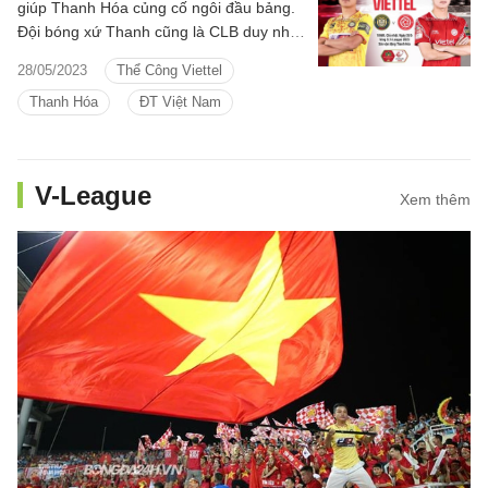
giúp Thanh Hóa củng cố ngôi đầu bảng.
Đội bóng xứ Thanh cũng là CLB duy nhất
ở V.League 2023 cho đến hiện tại bất
28/05/2023
Thể Công Viettel
bại. Đó là khởi đầu hay nhất lịch sử của
Thanh Hóa
ĐT Việt Nam
Thanh Hóa tại V.League.
V-League
Xem thêm