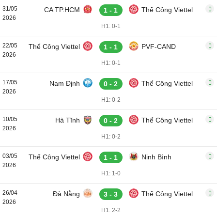
31/05
CA TP.HCM
Thể Công Viettel
1 - 1
2026
H1: 0-1
22/05
Thể Công Viettel
PVF-CAND
1 - 1
2026
H1: 0-1
17/05
Nam Định
Thể Công Viettel
0 - 2
2026
H1: 0-2
10/05
Hà Tĩnh
Thể Công Viettel
0 - 2
2026
H1: 0-2
03/05
Thể Công Viettel
Ninh Bình
1 - 1
2026
H1: 1-0
26/04
Đà Nẵng
Thể Công Viettel
3 - 3
2026
H1: 2-2